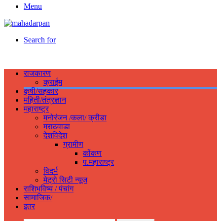
Menu
Search for
राजकारण
क्राईम
कृषी/सहकार
महिती/तंत्रज्ञान
महाराष्ट्र
मनोरंजन /कला/ क्रीडा
मराठवाडा
देशविदेश
ग्रामीण
कोंकण
प.महाराष्ट्र
विदर्भ
मेट्रो सिटी न्यूज
राशिभविष्य / पंचांग
सामाजिक/
इतर