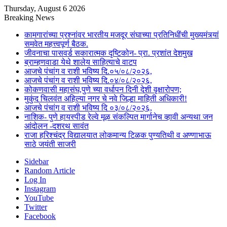
Thursday, August 6 2026
Breaking News
कामगारांच्या प्रश्नांवर भारतीय मजदूर संघाच्या प्रतिनिधींची मुख्यमंत्र्यां
समवेत महत्त्वपूर्ण बैठक.
जीवनाचा पासवर्ड सकारात्मक दृष्टिकोन- प्रा. प्रशांत देशमुख
ब्राम्हणवाडा येथे शालेय साहित्याचे वाटप
आजचे पंचांग व राशी भविष्य दि.०५/०८/२०२६,
आजचे पंचांग व राशी भविष्य दि.०४/०८/२०२६,
कोकणवासी महासंघ,पुणे च्या वर्धापन दिनी देशी वृक्षारोपण;
मुकुंद चिलवंत अहिल्या नगर चे नवे जिल्हा माहिती अधिकारी!
आजचे पंचांग व राशी भविष्य दि ०३/०८/२०२६,
नाशिक- पुणे हायस्पीड रेल्वे मूळ संकल्पित मार्गानेच व्हावी अन्यथा जन
आंदोलन -दशरथ सावंत
राजा हरिश्चंद्र विद्यालयात लोकमान्य टिळक पुण्यतिथी व अण्णाभाऊ
साठे जयंती साजरी
Sidebar
Random Article
Log In
Instagram
YouTube
Twitter
Facebook