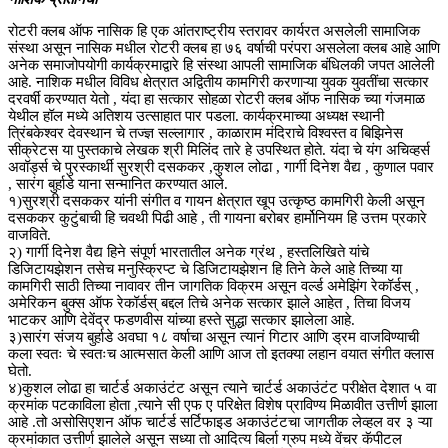
रोटरी क्लब ऑफ नासिक हि एक आंतराष्ट्रीय स्तरावर कार्यरत असलेली सामाजिक
संस्था असून नासिक मधील रोटरी क्लब हा ७६ वर्षाची परंपरा असलेला क्लब आहे आणि
अनेक समाजोपयोगी कार्यक्रमाद्वारे हि संस्था आपली सामाजिक बंधिलकी जपत आलेली
आहे. नाशिक मधील विविध क्षेत्रात अद्वितीय कामगिरी करणाऱ्या युवक युवतींचा सत्कार
दरवर्षी करण्यात येतो , यंदा हा सत्कार सोहळा रोटरी क्लब ऑफ नासिक च्या गंजमाळ
येथील हॉल मध्ये अतिशय उत्साहात पार पडला. कार्यक्रमाच्या अध्यक्ष स्थानी
त्रिंबकेश्वर देवस्थान चे तज्ज्ञ सल्लागार , काळाराम मंदिराचे विश्वस्त व बिझिनेस
सीक्रेटस या पुस्तकाचे लेखक श्री मिलिंद तारे हे उपस्थित होते. यंदा चे यंग अचिव्हर्स
अवॉर्ड्स चे पुरस्कार्थी सुरश्री दसककर ,कुशल लोढा , गार्गी दिनेश वैद्य , कुणाल पवार
, सारंग बुर्हाडे याना सन्मानित करण्यात आले.
१)सुरश्री दसककर यांनी संगीत व गायन क्षेत्रात खूप उत्कृष्ठ कामगिरी केली असून
दसककर कुटुंबाची हि चवथी पिढी आहे , ती गायना बरोबर हार्मोनियम हि उत्तम प्रकारे
वाजविते.
२) गार्गी दिनेश वैद्य हिने संपूर्ण भारतातील अनेक ग्रंथ , हस्तलिखिते यांचे
डिजिटायझेशन तसेच मनुस्क्रिप्ट चे डिजिटायझेशन हि तिने केले आहे तिच्या या
कामगिरी साठी तिच्या नावावर तीन जागतिक विक्रम असून वर्ल्ड अमेझिंग रेकॉर्डस् ,
अमेरिकन बुक्स ऑफ रेकॉर्डस् बद्दल तिचे अनेक सत्कार झाले आहेत , तिचा विजय
भाटकर आणि देवेंद्र फडणवीस यांच्या हस्ते सुद्धा सत्कार झालेला आहे.
३)सारंग संजय बुर्हाडे अवघा १८ वर्षाचा असून त्यानं गिटार आणि ड्रम वाजविण्याची
कला स्वतः चे स्वतःच आत्मसात केली आणि आज तो इतक्या लहान वयात संगीत क्लास
घेतो.
४)कुशल लोढा हा चार्टर्ड अकाउंटंट असून त्याने चार्टर्ड अकाउंटंट परीक्षेत देशात ५ वा
क्रमांक पटकाविला होता ,त्याने सी एफ ए परिक्षेत विशेष प्राविण्य मिळावीत उत्तीर्ण झाला
आहे .तो असोसिएशन ऑफ चार्टर्ड सर्टिफाइड अकाउंटंटचा जागतीक लेव्हल वर ३ ऱ्या
क्रमांकात उत्तीर्ण झालेले असून सध्या तो आदित्य बिर्ला ग्रुप मध्ये वेंचर कॅपीटल