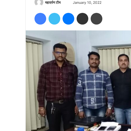
Send
महादर्पण टीम
January 10, 2022
an
Facebook
Twitter
Messenger
Share via Email
Print
email