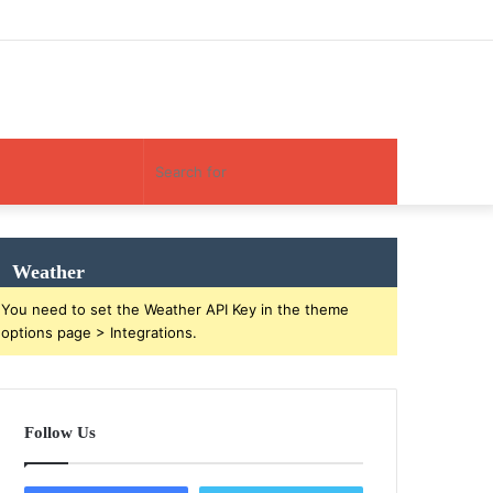
Facebook
Twitter
YouTube
Instagram
Log
Random
Sidebar
In
Article
Random
Search
Article
for
Weather
You need to set the Weather API Key in the theme
options page > Integrations.
Follow Us