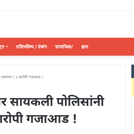
ट्र
राशिभविष्य / पंचांग
सामाजिक/
इतर
्या हस्तगत ! २ आरोपी गजाआड !
ोटार सायकली पोलिसांनी
 आरोपी गजाआड !