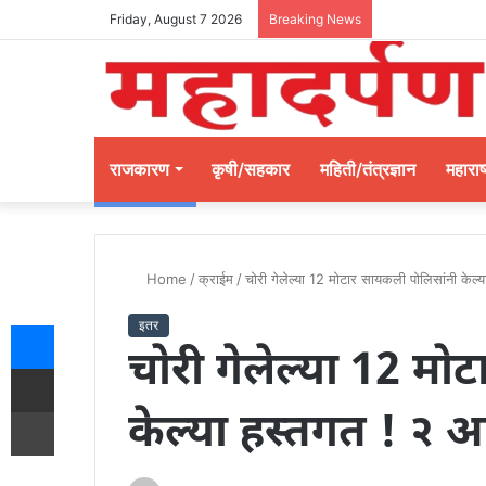
Friday, August 7 2026
Breaking News
राजकारण
कृषी/सहकार
महिती/तंत्रज्ञान
महाराष्
Home
/
क्राईम
/
चोरी गेलेल्या 12 मोटार सायकली पोलिसांनी केल
Messenger
इतर
चोरी गेलेल्या 12 म
Share via Email
Print
केल्या हस्तगत ! २