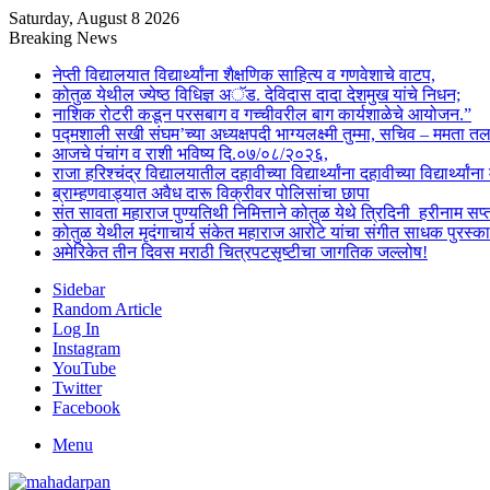
Saturday, August 8 2026
Breaking News
नेप्ती विद्यालयात विद्यार्थ्यांना शैक्षणिक साहित्य व गणवेशाचे वाटप,
कोतुळ येथील ज्येष्ठ विधिज्ञ अॅड. देविदास दादा देशमुख यांचे निधन;
नाशिक रोटरी कडून परसबाग व गच्चीवरील बाग कार्यशाळेचे आयोजन.”
पद्मशाली सखी संघम’च्या अध्यक्षपदी भाग्यलक्ष्मी तुम्मा, सचिव – ममता 
आजचे पंचांग व राशी भविष्य दि.०७/०८/२०२६,
राजा हरिश्चंद्र विद्यालयातील दहावीच्या विद्यार्थ्यांना दहावीच्या विद्यार्थ्
ब्राम्हणवाड्यात अवैध दारू विक्रीवर पोलिसांचा छापा
संत सावता महाराज पुण्यतिथी निमित्ताने कोतुळ येथे त्रिदिनी हरीनाम स
कोतुळ येथील मृदंगाचार्य संकेत महाराज आरोटे यांचा संगीत साधक पुरस्का
अमेरिकेत तीन दिवस मराठी चित्रपटसृष्टीचा जागतिक जल्लोष!
Sidebar
Random Article
Log In
Instagram
YouTube
Twitter
Facebook
Menu