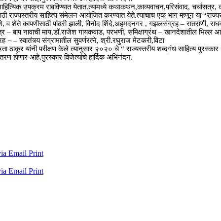
िध साहित्यिक उपक्रम राबविण्यात येतात.त्यामध्ये कथाकथन,काव्यवाचन,परिसंवाद, चर्चासत्र
साठी राज्यस्तरीय साहित्य संमेलन आयोजित करण्यात येते.त्याचाच एक भाग म्हणून या “राज्
ाणे, व शेते कापणीसाठी पांढरी झाली, विनोद शिंदे,अहमदनगर , गझलसंग्रह – रातराणी, राघ
चरित्र – बाप नावाची माय,डॉ.राजेश गायकवाड, परभणी, समिक्षाग्रंथ – खानदेशातील भिल्ल
¬ – स्वातंत्र्य संग्रामातील सुवर्णरत्ने, श्री.रघुराज मेटकरी,विटा
ता ठाकूर यांनी परीक्षण केले त्यानुसार २०२० चे “ राज्यस्तरीय शब्दगंध साहित्य पुरस्क
ितरण होणार आहे.पुरस्कार विजेत्यांचे हार्दिक अभिनंदन.
via Email
Print
via Email
Print