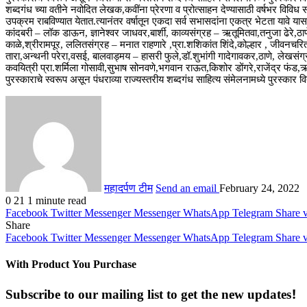
शब्दगंध च्या वतीने नवोदित लेखक,कवींना प्रेरणा व प्रोत्साहन देण्यासाठी वर्षभर विव
उपक्रम राबविण्यात येतात.त्यानंतर वर्षातून एकदा सर्व सभासदांना एकत्र भेटता यावे या
कांदबरी – लॉक डाऊन, ज्ञानेश्वर जाधवर,बार्शी, काव्यसंग्रह – ऋतूमितवा,तनुजा ढेरे,ठ
काळे,श्रीरामपूर, ललितसंग्रह – मनात राहणारे ,प्रा.शशिकांत शिंदे,कोल्हार , जीवन
तारा,अन्थनी परेरा,वसई, बालवाड्मय – हासरी फुले,डॉ.शुभांगी गादेगावकर,ठाणे, लेखसंग्रह 
कवयित्री प्रा.शर्मिला गोसावी,सुभाष सोनवणे,भगवान राऊत,किशोर डोंगरे,राजेंद्र फंड,ऋ
पुरस्काराचे स्वरूप असून पंधराव्या राज्यस्तरीय शब्दगंध साहित्य संमेलनामध्ये पुरस्कार व
महादर्पण टीम
Send an email
February 24, 2022
0
21
1 minute read
Facebook
Twitter
Messenger
Messenger
WhatsApp
Telegram
Share 
Share
Facebook
Twitter
Messenger
Messenger
WhatsApp
Telegram
Share 
With Product You Purchase
Subscribe to our mailing list to get the new updates!