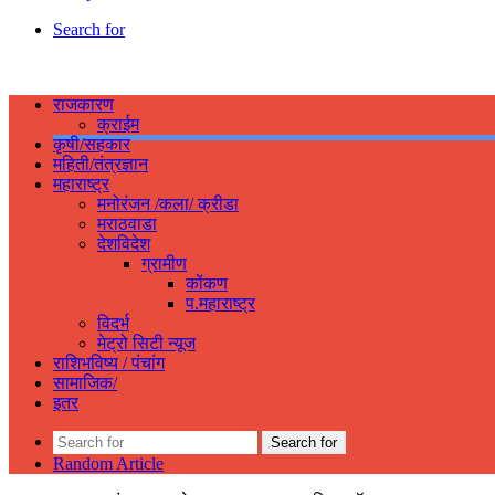
Search for
राजकारण
क्राईम
कृषी/सहकार
महिती/तंत्रज्ञान
महाराष्ट्र
मनोरंजन /कला/ क्रीडा
मराठवाडा
देशविदेश
ग्रामीण
कोंकण
प.महाराष्ट्र
विदर्भ
मेट्रो सिटी न्यूज
राशिभविष्य / पंचांग
सामाजिक/
इतर
Search for
Random Article