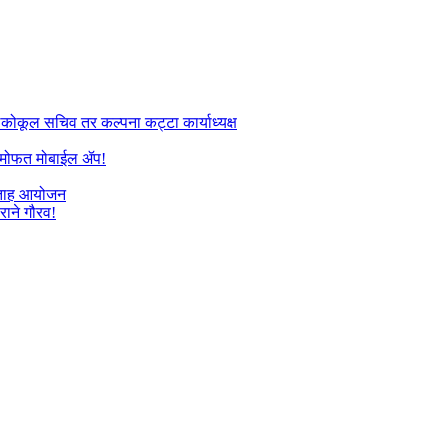
तलकोकूल सचिव तर कल्पना कट्टा कार्याध्यक्ष
यांना मोफत मोबाईल ॲप!
प्ताह आयोजन
राने गौरव!