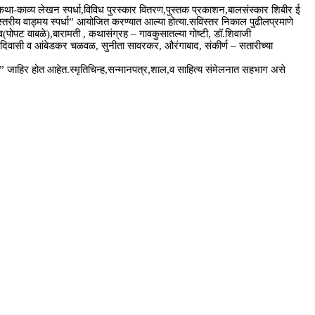
, कथा-काव्य लेखन स्पर्धा,विविध पुरस्कार वितरण,पुस्तक प्रकाशन,बालसंस्कार शिबीर ई
यस्तरीय वाड्मय स्पर्धा” आयोजित करण्यात आल्या होत्या.सविस्तर निकाल पुढीलप्रमाणे
व(पोपट वाबळे),बारामती , कथासंग्रह – गावकुसातल्या गोष्टी, डॉ.शिवाजी
 आदिवासी व आंबेडकर चळवळ, सुनीता सावरकर, औरंगाबाद, संकीर्ण – सतारीच्या
ार ” जाहिर होत आहेत.स्मृतिचिन्ह,सन्मानपत्र,शाल,व साहित्य संमेलनात सहभाग असे