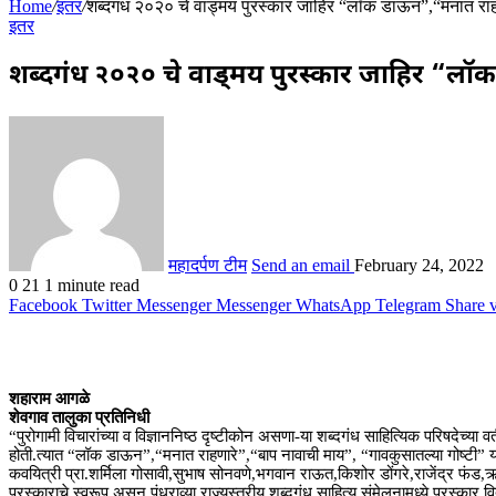
Home
/
इतर
/
शब्दगंध २०२० चे वाड्मय पुरस्कार जाहिर “लॉक डाऊन”,“मनात राहण
इतर
शब्दगंध २०२० चे वाड्मय पुरस्कार जाहिर “लॉ
महादर्पण टीम
Send an email
February 24, 2022
0
21
1 minute read
Facebook
Twitter
Messenger
Messenger
WhatsApp
Telegram
Share 
शहाराम आगळे
शेवगाव तालुका प्रतिनिधी
“पुरोगामी विचारांच्या व विज्ञाननिष्ठ दृष्टीकोन असणा-या शब्दगंध साहित्यिक परिषदेच्या
होती.त्यात “लॉक डाऊन”,“मनात राहणारे”,“बाप नावाची माय”, “गावकुसातल्या गोष्टी” या ग
कवयित्री प्रा.शर्मिला गोसावी,सुभाष सोनवणे,भगवान राऊत,किशोर डोंगरे,राजेंद्र फंड,ऋ
पुरस्काराचे स्वरूप असून पंधराव्या राज्यस्तरीय शब्दगंध साहित्य संमेलनामध्ये पुरस्कार व