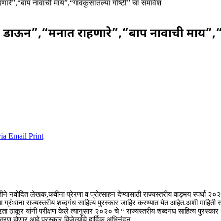
ारे”,“बाप नावाची माय”,“गावकुसातल्या गोष्टी” चा समावेश
क डाऊन”,“मनात राहणारे”,“बाप नावाची माय”,“ग
via Email
Print
 वतीने नवोदित लेखक,कवींना प्रेरणा व प्रोत्साहन देण्यासाठी राज्यस्तरीय वाड्मय स्पर्धा 
्रंथाना राज्यस्तरीय शब्दगंध साहित्य पुरस्कार जाहिर करण्यात येत आहेत.अशी माहिती संस
ता ठाकूर यांनी परीक्षण केले त्यानुसार २०२० चे “ राज्यस्तरीय शब्दगंध साहित्य पुरस्क
ितरण होणार आहे.पुरस्कार विजेत्यांचे हार्दिक अभिनंदन.