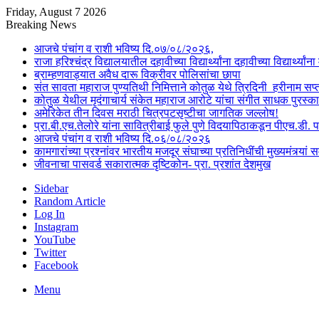
Friday, August 7 2026
Breaking News
आजचे पंचांग व राशी भविष्य दि.०७/०८/२०२६,
राजा हरिश्चंद्र विद्यालयातील दहावीच्या विद्यार्थ्यांना दहावीच्या विद्यार्थ्
ब्राम्हणवाड्यात अवैध दारू विक्रीवर पोलिसांचा छापा
संत सावता महाराज पुण्यतिथी निमित्ताने कोतुळ येथे त्रिदिनी हरीनाम स
कोतुळ येथील मृदंगाचार्य संकेत महाराज आरोटे यांचा संगीत साधक पुरस्का
अमेरिकेत तीन दिवस मराठी चित्रपटसृष्टीचा जागतिक जल्लोष!
प्रा.बी.एच.तेलोरे यांना सावित्रीबाई फुले पुणे विदयापिठाकडून पीएच.डी. 
आजचे पंचांग व राशी भविष्य दि.०६/०८/२०२६
कामगारांच्या प्रश्नांवर भारतीय मजदूर संघाच्या प्रतिनिधींची मुख्यमंत्र्यां सम
जीवनाचा पासवर्ड सकारात्मक दृष्टिकोन- प्रा. प्रशांत देशमुख
Sidebar
Random Article
Log In
Instagram
YouTube
Twitter
Facebook
Menu