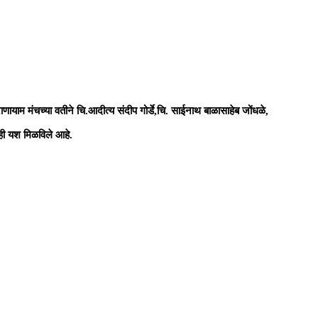
्राणायाम मंचच्या वतीने चि.आदीत्य संदीप गोर्डे,चि. साईनाथ बाळासाहेब जोंधळे,
वरही यश मिळविले आहे.