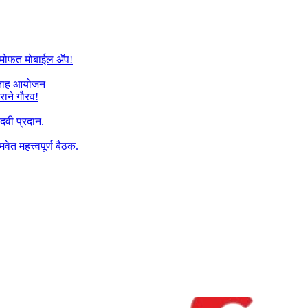
यांना मोफत मोबाईल ॲप!
प्ताह आयोजन
राने गौरव!
पदवी प्रदान.
वेत महत्त्वपूर्ण बैठक.