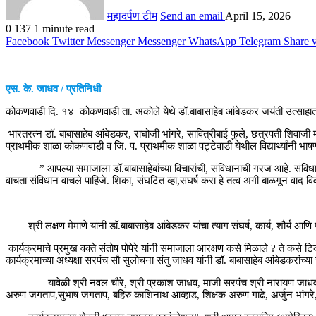
महादर्पण टीम
Send an email
April 15, 2026
0
137
1 minute read
Facebook
Twitter
Messenger
Messenger
WhatsApp
Telegram
Share 
एस. के. जाधव / प्रतिनिधी
कोकणवाडी दि. १४ कोकणवाडी ता. अकोले येथे डॉ.बाबासाहेब आंबेडकर जयंती उत्साहा
भारतरत्न डॉ. बाबासाहेब आंबेडकर, राघोजी भांगरे, सावित्रीबाई फुले, छत्रपती शिवाजी म
प्राथमीक शाळा कोकणवाडी व जि. प. प्राथमीक शाळा पट्टेवाडी येथील विद्यार्थ्यांनी भा
” आपल्या समाजाला डॉ.बाबासाहेबांच्या विचारांची, संविधानाची गरज आहे. संविधानातील 
वाचता संविधान वाचले पाहिजे. शिका, संघटित व्हा,संघर्ष करा हे तत्व अंगी बाळगून वाद 
श्री लक्षण मेमाणे यांनी डॉ.बाबासाहेब आंबेडकर यांचा त्याग संघर्ष, कार्य, शौर्य आणि प
कार्यक्रमाचे प्रमुख वक्ते संतोष पोपेरे यांनी समाजाला आरक्षण कसे मिळाले ? ते कसे ट
कार्यक्रमाच्या अध्यक्षा सरपंच सौ सुलोचना संतु जाधव यांनी डॉ. बाबासाहेब आंबेडकरांच्य
यावेळी श्री नवल चौरे, श्री प्रकाश जाधव, माजी सरपंच श्री नारायण जाधव, हिराम
अरुण जगताप,सुभाष जगताप, बहिरु काशिनाथ आव्हाड, शिक्षक अरुण गाढे, अर्जुन भांगरे,