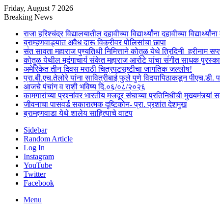
Friday, August 7 2026
Breaking News
राजा हरिश्चंद्र विद्यालयातील दहावीच्या विद्यार्थ्यांना दहावीच्या विद्यार्थ्
ब्राम्हणवाड्यात अवैध दारू विक्रीवर पोलिसांचा छापा
संत सावता महाराज पुण्यतिथी निमित्ताने कोतुळ येथे त्रिदिनी हरीनाम स
कोतुळ येथील मृदंगाचार्य संकेत महाराज आरोटे यांचा संगीत साधक पुरस्का
अमेरिकेत तीन दिवस मराठी चित्रपटसृष्टीचा जागतिक जल्लोष!
प्रा.बी.एच.तेलोरे यांना सावित्रीबाई फुले पुणे विदयापिठाकडून पीएच.डी. 
आजचे पंचांग व राशी भविष्य दि.०६/०८/२०२६
कामगारांच्या प्रश्नांवर भारतीय मजदूर संघाच्या प्रतिनिधींची मुख्यमंत्र्यां सम
जीवनाचा पासवर्ड सकारात्मक दृष्टिकोन- प्रा. प्रशांत देशमुख
ब्राम्हणवाडा येथे शालेय साहित्याचे वाटप
Sidebar
Random Article
Log In
Instagram
YouTube
Twitter
Facebook
Menu