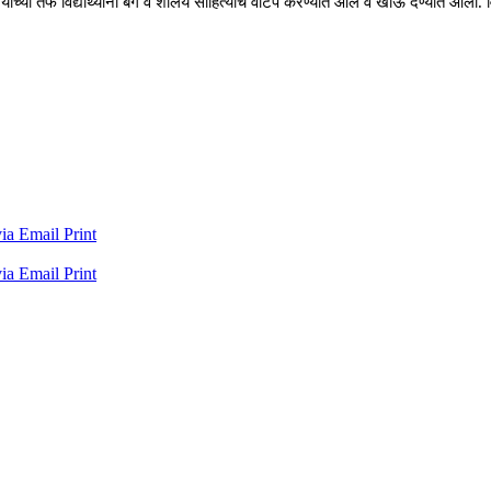
ा तर्फे विद्यार्थ्यांना बॅग व शालेय साहित्याचे वाटप करण्यात आले व खाऊ देण्यात आला.
via Email
Print
via Email
Print