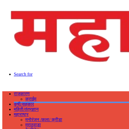
Search for
राजकारण
क्राईम
कृषी/सहकार
महिती/तंत्रज्ञान
महाराष्ट्र
मनोरंजन /कला/ क्रीडा
मराठवाडा