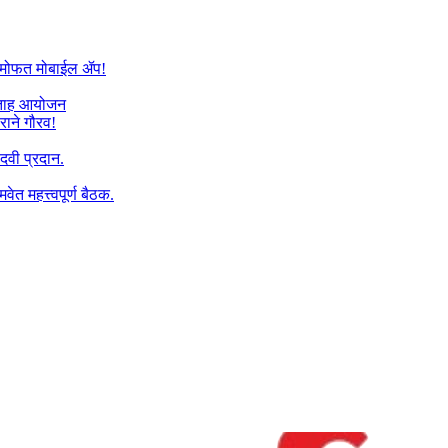
यांना मोफत मोबाईल ॲप!
प्ताह आयोजन
राने गौरव!
पदवी प्रदान.
वेत महत्त्वपूर्ण बैठक.