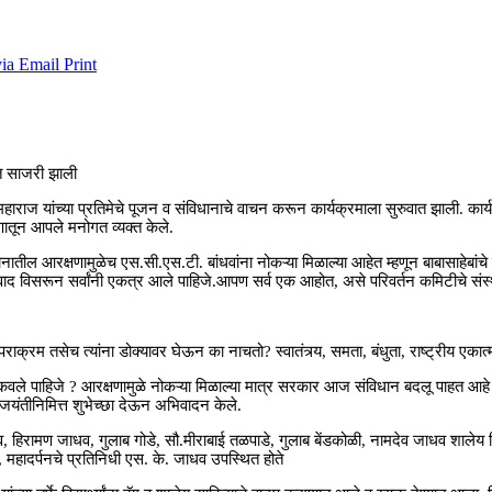
via Email
Print
त साजरी झाली
हाराज यांच्या प्रतिमेचे पूजन व संविधानाचे वाचन करून कार्यक्रमाला सुरुवात झाली. कार्
षणातून आपले मनोगत व्यक्त केले.
आरक्षणामुळेच एस.सी.एस.टी. बांधवांना नोकऱ्या मिळाल्या आहेत म्हणून बाबासाहेबांचे उप
विवाद विसरून सर्वांनी एकत्र आले पाहिजे.आपण सर्व एक आहोत, असे परिवर्तन कमिटीचे संस्
राक्रम तसेच त्यांना डोक्यावर घेऊन का नाचतो? स्वातंत्र्य, समता, बंधुता, राष्ट्रीय एकात्
िकवले पाहिजे ? आरक्षणामुळे नोकऱ्या मिळाल्या मात्र सरकार आज संविधान बदलू पाहत आहे म्ह
ा जयंतीनिमित्त शुभेच्छा देऊन अभिवादन केले.
ण जाधव, गुलाब गोडे, सौ.मीराबाई तळपाडे, गुलाब बेंडकोळी, नामदेव जाधव शालेय शि
 महादर्पनचे प्रतिनिधी एस. के. जाधव उपस्थित होते