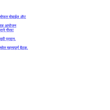
यांना मोफत मोबाईल ॲप!
प्ताह आयोजन
राने गौरव!
पदवी प्रदान.
वेत महत्त्वपूर्ण बैठक.