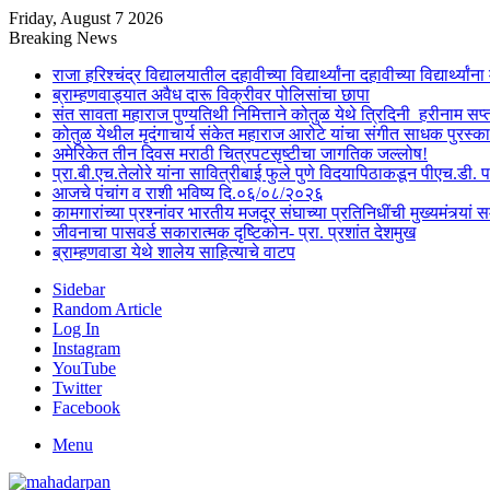
Friday, August 7 2026
Breaking News
राजा हरिश्चंद्र विद्यालयातील दहावीच्या विद्यार्थ्यांना दहावीच्या विद्यार्थ्
ब्राम्हणवाड्यात अवैध दारू विक्रीवर पोलिसांचा छापा
संत सावता महाराज पुण्यतिथी निमित्ताने कोतुळ येथे त्रिदिनी हरीनाम स
कोतुळ येथील मृदंगाचार्य संकेत महाराज आरोटे यांचा संगीत साधक पुरस्का
अमेरिकेत तीन दिवस मराठी चित्रपटसृष्टीचा जागतिक जल्लोष!
प्रा.बी.एच.तेलोरे यांना सावित्रीबाई फुले पुणे विदयापिठाकडून पीएच.डी. 
आजचे पंचांग व राशी भविष्य दि.०६/०८/२०२६
कामगारांच्या प्रश्नांवर भारतीय मजदूर संघाच्या प्रतिनिधींची मुख्यमंत्र्यां सम
जीवनाचा पासवर्ड सकारात्मक दृष्टिकोन- प्रा. प्रशांत देशमुख
ब्राम्हणवाडा येथे शालेय साहित्याचे वाटप
Sidebar
Random Article
Log In
Instagram
YouTube
Twitter
Facebook
Menu