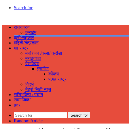
Search for
राजकारण
क्राईम
कृषी/सहकार
महिती/तंत्रज्ञान
महाराष्ट्र
मनोरंजन /कला/ क्रीडा
मराठवाडा
देशविदेश
ग्रामीण
कोंकण
प.महाराष्ट्र
विदर्भ
मेट्रो सिटी न्यूज
राशिभविष्य / पंचांग
सामाजिक/
इतर
Search for
Random Article