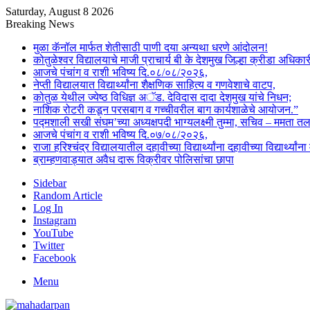
Saturday, August 8 2026
Breaking News
मुळा कॅनॉल मार्फत शेतीसाठी पाणी दया अन्यथा धरणे आंदोलन!
कोतुळेश्वर विद्यालयाचे माजी प्राचार्य बी के देशमुख जिल्हा क्रीडा अधिका
आजचे पंचांग व राशी भविष्य दि.०८/०८/२०२६,
नेप्ती विद्यालयात विद्यार्थ्यांना शैक्षणिक साहित्य व गणवेशाचे वाटप,
कोतुळ येथील ज्येष्ठ विधिज्ञ अॅड. देविदास दादा देशमुख यांचे निधन;
नाशिक रोटरी कडून परसबाग व गच्चीवरील बाग कार्यशाळेचे आयोजन.”
पद्मशाली सखी संघम’च्या अध्यक्षपदी भाग्यलक्ष्मी तुम्मा, सचिव – ममता 
आजचे पंचांग व राशी भविष्य दि.०७/०८/२०२६,
राजा हरिश्चंद्र विद्यालयातील दहावीच्या विद्यार्थ्यांना दहावीच्या विद्यार्थ्
ब्राम्हणवाड्यात अवैध दारू विक्रीवर पोलिसांचा छापा
Sidebar
Random Article
Log In
Instagram
YouTube
Twitter
Facebook
Menu