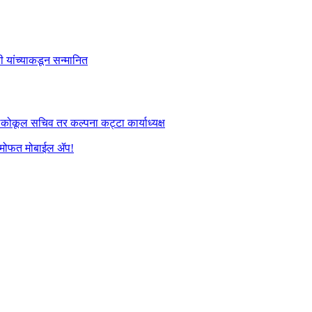
री यांच्याकडून सन्मानित
तलकोकूल सचिव तर कल्पना कट्टा कार्याध्यक्ष
यांना मोफत मोबाईल ॲप!