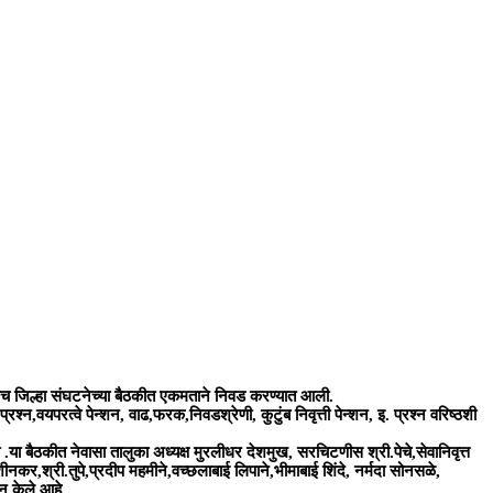
तीच जिल्हा संघटनेच्या बैठकीत एकमताने निवड करण्यात आली.
्रश्न,वयपरत्वे पेन्शन, वाढ,फरक,निवडश्रेणी, कुटुंब निवृत्ती पेन्शन, इ. प्रश्न वरिष्ठशी
ली .या बैठकीत नेवासा तालुका अध्यक्ष मुरलीधर देशमुख, सरचिटणीस श्री.पेचे,सेवानिवृत्त
नकर,श्री.तुपे,प्रदीप महमीने,वच्छलाबाई लिपाने,भीमाबाई शिंदे, नर्मदा सोनसळे,
न केले आहे.