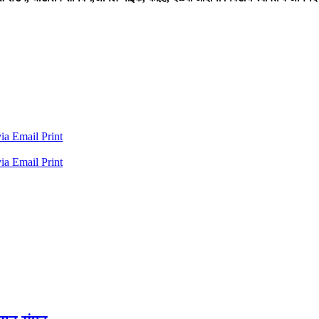
via Email
Print
via Email
Print