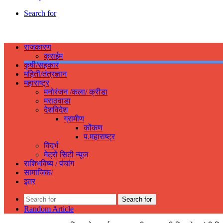
Search for
राजकारण
क्राईम
कृषी/सहकार
महिती/तंत्रज्ञान
महाराष्ट्र
मनोरंजन /कला/ क्रीडा
मराठवाडा
देशविदेश
ग्रामीण
कोंकण
प.महाराष्ट्र
विदर्भ
मेट्रो सिटी न्यूज
राशिभविष्य / पंचांग
सामाजिक/
इतर
Search for
Random Article