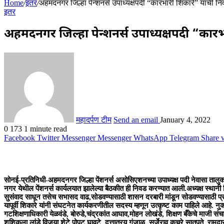
Home
/
इतर
/
अहमदनगर जिल्हा पेन्शनर्स उपाध्यक्षपदी “कारभारी शिकारे” यांची न
इतर
अहमदनगर जिल्हा पेन्शनर्स उपाध्यक्षपदी “कारभ
महादर्पण टीम
Send an email
January 4, 2022
0
173
1 minute read
Facebook
Twitter
Messenger
Messenger
WhatsApp
Telegram
Share 
सोनई-प्रतिनिधी-अहमदनगर जिल्हा पेंशनर्स असोसिएशनच्या उपाध्यक्ष पदी नेवासा तालुक
नगर येथील पेंशनर्स कार्यलयात झालेल्या बैठकीत ही निवड करण्यात आली.अध्यक्ष स्थानी जिल्हा
सुसंवाद साधून तसेच सभासद वाढ,सोडवण्यासाठी शासन दरबारी मांडून सोडवण्यासाठी प्रय
यापूर्वी शिकारे यांनी संघटनेत कार्यकरणीतील सदस्य म्हणून उत्कृष्ट काम पाहिले आहे. नुक
गटशिक्षणाधिकारी येळवंडे, बोरुडे,चंद्रकांत आघाव,मोहन लोखंडे, शिक्षण बँकेचे माजी स
शशिकला लांडे,विजया शेटे,पोपट घावटे, दत्तात्रय गुंजाळ, सर्जेराव कचरे,सातपुते, रा