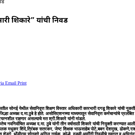
िवड
ारी शिकारे” यांची निवड
via Email
Print
ातील सोनई येथील सेवानिवृत्त शिक्षण विस्तार अधिकारी कारभारी दगडू शिकारे यांची नुक
 अध्यक्ष द.मा.ठुबे हे होते. असोसिएशनच्या माध्यमातून सेवानिवृत्त कर्मचाऱ्यांचे प्रलंबित प
त्नशील राहणार असल्याचे मत श्री.शिकारे यांनी मांडले.
तेच नवनिर्वाचित अध्यक्ष द.मा. ठुबे यांनी तीन वर्षासाठी शिकारे यांची नियुक्ती करण्यात आ
ंचालक मधुकर शिंदे,त्रिंबक सतरकर, जेष्ट शिक्षक भाऊसाहेब पोटे,बबन देशमुख, ढोकणे,राशी
मदास शेडगे, धोंडीराम सोनवणे,अनिल नाईक, कोल्हे, दळवी आदींनी निवडीचे स्वागत व अभिनंद