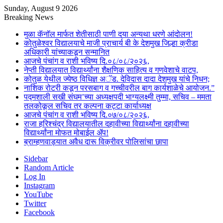
Sunday, August 9 2026
Breaking News
मुळा कॅनॉल मार्फत शेतीसाठी पाणी दया अन्यथा धरणे आंदोलन!
कोतुळेश्वर विद्यालयाचे माजी प्राचार्य बी के देशमुख जिल्हा क्रीडा
अधिकारी यांच्याकडून सन्मानित
आजचे पंचांग व राशी भविष्य दि.०८/०८/२०२६,
नेप्ती विद्यालयात विद्यार्थ्यांना शैक्षणिक साहित्य व गणवेशाचे वाटप,
कोतुळ येथील ज्येष्ठ विधिज्ञ अॅड. देविदास दादा देशमुख यांचे निधन;
नाशिक रोटरी कडून परसबाग व गच्चीवरील बाग कार्यशाळेचे आयोजन.”
पद्मशाली सखी संघम’च्या अध्यक्षपदी भाग्यलक्ष्मी तुम्मा, सचिव – ममता
तलकोकूल सचिव तर कल्पना कट्टा कार्याध्यक्ष
आजचे पंचांग व राशी भविष्य दि.०७/०८/२०२६,
राजा हरिश्चंद्र विद्यालयातील दहावीच्या विद्यार्थ्यांना दहावीच्या
विद्यार्थ्यांना मोफत मोबाईल ॲप!
ब्राम्हणवाड्यात अवैध दारू विक्रीवर पोलिसांचा छापा
Sidebar
Random Article
Log In
Instagram
YouTube
Twitter
Facebook