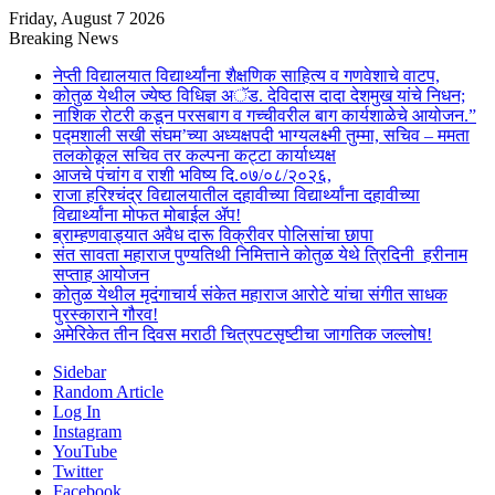
Friday, August 7 2026
Breaking News
नेप्ती विद्यालयात विद्यार्थ्यांना शैक्षणिक साहित्य व गणवेशाचे वाटप,
कोतुळ येथील ज्येष्ठ विधिज्ञ अॅड. देविदास दादा देशमुख यांचे निधन;
नाशिक रोटरी कडून परसबाग व गच्चीवरील बाग कार्यशाळेचे आयोजन.”
पद्मशाली सखी संघम’च्या अध्यक्षपदी भाग्यलक्ष्मी तुम्मा, सचिव – ममता
तलकोकूल सचिव तर कल्पना कट्टा कार्याध्यक्ष
आजचे पंचांग व राशी भविष्य दि.०७/०८/२०२६,
राजा हरिश्चंद्र विद्यालयातील दहावीच्या विद्यार्थ्यांना दहावीच्या
विद्यार्थ्यांना मोफत मोबाईल ॲप!
ब्राम्हणवाड्यात अवैध दारू विक्रीवर पोलिसांचा छापा
संत सावता महाराज पुण्यतिथी निमित्ताने कोतुळ येथे त्रिदिनी हरीनाम
सप्ताह आयोजन
कोतुळ येथील मृदंगाचार्य संकेत महाराज आरोटे यांचा संगीत साधक
पुरस्काराने गौरव!
अमेरिकेत तीन दिवस मराठी चित्रपटसृष्टीचा जागतिक जल्लोष!
Sidebar
Random Article
Log In
Instagram
YouTube
Twitter
Facebook