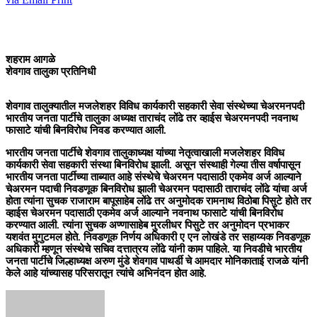
शहराम आगळे
शेवगाव तालुका प्रतिनिधी
शेवगाव तालुक्यातील मजलेशहर विविध कार्यकारी सहकारी सेवा संस्थेच्या चेअरमनपदी
भारतीय जनता पार्टीचे तालुका अध्यक्ष ताराचंद लोंढे तर व्हाईस चेअरमनपदी नवनाथ
फासाटे यांची बिनविरोध निवड करण्यात आली.
भारतीय जनता पार्टीचे शेवगाव तालुकाध्यक्ष यांच्या नेतृत्वाखाली मजलेशहर विविध
कार्यकारी सेवा सहकारी संस्था बिनविरोध झाली. असून संस्थाही गेल्या तीस वर्षापासून
भारतीय जनता पार्टीच्या ताब्यात आहे संस्थेचे चेअरमन पदासाठी एकमेव अर्ज आल्याने
चेअरमन पदाची निवडणूक बिनविरोध झाली चेअरमन पदासाठी ताराचंद लोंढे यांचा अर्ज
होता त्यांना सुचक राजाराम बापूसाहेब लोंढे तर अनुमोदक रामनाथ विठोबा पिसुटे होते तर
व्हाईस चेअरमन पदासाठी एकमेव अर्ज आल्याने नवनाथ फासाटे यांची बिनविरोध
करण्यात आली. त्यांना सुचक अण्णासाहेब मुरलीधर पिसुटे तर अनुमोदन प्रभाकर
यशवंत मुगुटमल होते. निवडणूक निर्णय अधिकारी ए एन लोखंडे तर सहाय्यक निवडणूक
अधिकारी म्हणून संस्थेचे सचिव दत्तात्रय लोंढे यांनी काम पाहिले. या निवडीचे भारतीय
जनता पार्टीचे जिल्हाध्यक्ष अरुण मुंडे शेवगाव पाथर्डी चे आमदार मोनिकाताई राजळे यांनी
केले आहे यांच्यासह परिसरातून त्यांचे अभिनंदन होत आहे.