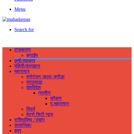
Menu
Search for
राजकारण
क्राईम
कृषी/सहकार
महिती/तंत्रज्ञान
महाराष्ट्र
मनोरंजन /कला/ क्रीडा
मराठवाडा
देशविदेश
ग्रामीण
कोंकण
प.महाराष्ट्र
विदर्भ
मेट्रो सिटी न्यूज
राशिभविष्य / पंचांग
सामाजिक/
इतर