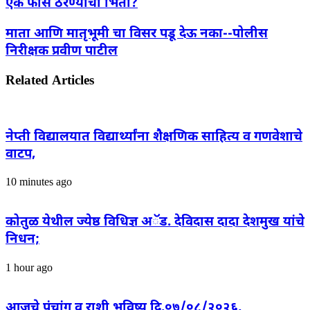
एक फार्स ठरण्याची भिती?
माता आणि मातृभूमी चा विसर पडू देऊ नका--पोलीस
निरीक्षक प्रवीण पाटील
Related Articles
नेप्ती विद्यालयात विद्यार्थ्यांना शैक्षणिक साहित्य व गणवेशाचे
वाटप,
10 minutes ago
कोतुळ येथील ज्येष्ठ विधिज्ञ अॅड. देविदास दादा देशमुख यांचे
निधन;
1 hour ago
आजचे पंचांग व राशी भविष्य दि.०७/०८/२०२६,