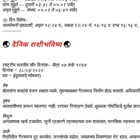
लाभ मुहूर्त —
दुपारी ०३:३८ ते ०५:०९ पर्यंत,
अमृत मुहूर्त —
संध्या. ०५:०९ ते ०६:४१ पर्यंत,
❀ दिन विशेष:-
पापमोचनी एकादशी, अमृत १२:२४ प., घबाड १२:२४ नं. १६:१६ प. दग्ध १६:१६ प.,
————–
🌏
दैनिक राशीभविष्य
🌏
राष्ट्रीय भारतीय सौर दिनांक:-
चैत्र ०७ शके १९४४
दिनांक =
२८/०३/२०२२
वार =
इंदुवासरे(सोमवार)
मेष
बोलतांना शब्दांचे वजन लक्षात घ्यावे. तुमच्याबाबत गैरसमज निर्माण होऊ शकतो. अधिकार
वृषभ
आततायीपणा करून चालणार नाही. रागावर नियंत्रण ठेवावे. क्षुल्लक गोष्टींकडे दुर्लक्ष करा
मिथुन
अनावश्यक खर्च टाळावेत. जुनी प्रकरणे त्रासदायक ठरू शकतात. मानसिक स्वास्थ्य जपावे.
कर्क
मैत्रीतील गैरसमज दूर करावेत. जनसंपर्क वाढेल. जवळच्या ठिकाणाला भेट द्याल. अचानक