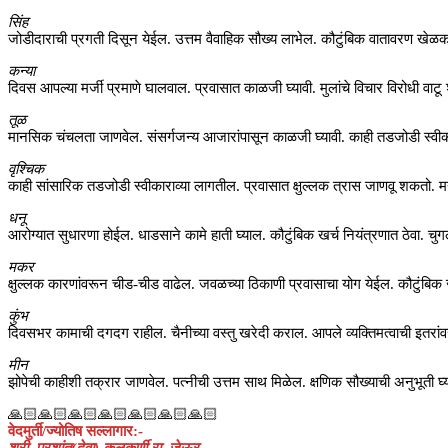
सिंह
जोडीदाराची प्रगती दिसून येईल. उत्तम वैवाहिक सौख्य लाभेल. कौटुंबिक वातावरण खेळ
कन्या
दिवस आपल्या मर्जी प्रमाणे घालवाल. प्रवासात काळजी घ्यावी. मुलांचे विचार विरोधी व
तूळ
मानसिक चंचलता जाणवेल. संसर्गजन्य आजारांपासून काळजी घ्यावी. काही तडजोडी स्वीक
वृश्चिक
काही सांसारिक तडजोडी स्वीकाराव्या लागतील. प्रवासात क्षुल्लक त्रास जाणवू शकतो. मन
धनू
आरोग्यात सुधारणा होईल. धाडसाने कामे हाती घ्याल. कौटुंबिक खर्च नियंत्रणात ठेवा. चुगल्या
मकर
क्षुल्लक कारणांवरून चीड-चीड वाढेल. जवळच्या ठिकाणी प्रवासाचा योग येईल. कौटुंबिक ज
कुंभ
दिवसभर कामाची दगदग राहील. चैनीच्या वस्तु खरेदी कराल. आपले व्यक्तिमत्वाची इतरा
मीन
झोपेची काहीशी तक्रार जाणवेल. पत्नीची उत्तम साथ मिळेल. क्षणिक सौख्याची अनुभूती घ्
🙏🏻🙏🏻🙏🏻🙏🏻🙏🏻🙏🏻🙏🏻
वेदमुर्ती/ज्योतिष सल्लागार:-
श्री. प्रशांत(देवा) कुलकर्णी रा. जेऊर