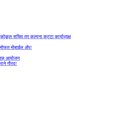
तलकोकूल सचिव तर कल्पना कट्टा कार्याध्यक्ष
यांना मोफत मोबाईल ॲप!
प्ताह आयोजन
राने गौरव!