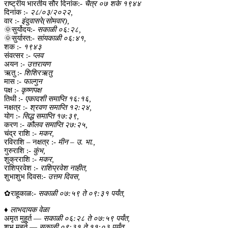
राष्ट्रीय भारतीय सौर दिनांक:-
चैत्र ०७ शके १९४४
दिनांक :-
२८/०३/२०२२,
वार :-
इंदुवासरे(सोमवार),
🌞सुर्योदय:-
सकाळी ०६:२८,
🌞सुर्यास्त:-
सांयकाळी ०६:४१,
शक :-
१९४३
संवत्सर :-
प्लव
अयन :-
उत्तरायण
ऋतु :-
शिशिरऋतु
मास :-
फाल्गुन
पक्ष :-
कृष्णपक्ष
तिथी :-
एकादशी समाप्ति १६:१६,
नक्षत्र :-
श्रवण समाप्ति १२:२४,
योग :-
सिद्ध समाप्ति १७:३९,
करण :-
कौलव समाप्ति २७:२५,
चंद्र राशि :-
मकर,
रविराशि – नक्षत्र :-
मीन – उ. भा.,
गुरुराशि :-
कुंभ,
शुक्रराशि :-
मकर,
राशिप्रवेश :-
राशिप्रवेश नाहीत,
शुभाशुभ दिवस:-
उत्तम दिवस,
✿राहूकाळ:-
सकाळी ०७:५९ ते ०९:३१ पर्यंत,
♦
लाभदायक वेळा
अमृत मुहूर्त —
सकाळी ०६:२८ ते ०७:५९ पर्यंत,
शुभ मुहूर्त —
सकाळी ०९:३१ ते ११:०३ पर्यंत,