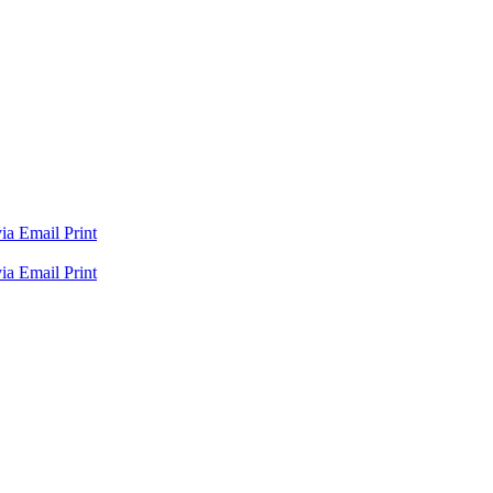
via Email
Print
via Email
Print