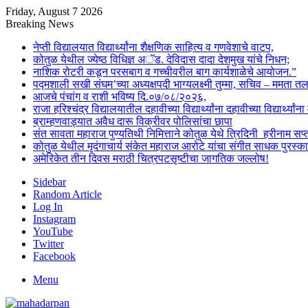
Friday, August 7 2026
Breaking News
नेप्ती विद्यालयात विद्यार्थ्यांना शैक्षणिक साहित्य व गणवेशाचे वाटप,
कोतुळ येथील ज्येष्ठ विधिज्ञ अॅड. देविदास दादा देशमुख यांचे निधन;
नाशिक रोटरी कडून परसबाग व गच्चीवरील बाग कार्यशाळेचे आयोजन.”
पद्मशाली सखी संघम’च्या अध्यक्षपदी भाग्यलक्ष्मी तुम्मा, सचिव – ममता 
आजचे पंचांग व राशी भविष्य दि.०७/०८/२०२६,
राजा हरिश्चंद्र विद्यालयातील दहावीच्या विद्यार्थ्यांना दहावीच्या विद्यार्थ्
ब्राम्हणवाड्यात अवैध दारू विक्रीवर पोलिसांचा छापा
संत सावता महाराज पुण्यतिथी निमित्ताने कोतुळ येथे त्रिदिनी हरीनाम स
कोतुळ येथील मृदंगाचार्य संकेत महाराज आरोटे यांचा संगीत साधक पुरस्का
अमेरिकेत तीन दिवस मराठी चित्रपटसृष्टीचा जागतिक जल्लोष!
Sidebar
Random Article
Log In
Instagram
YouTube
Twitter
Facebook
Menu