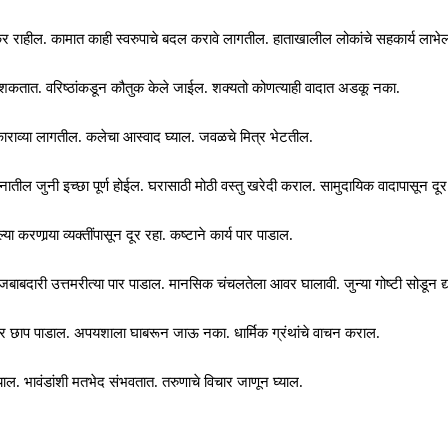
कर राहील. कामात काही स्वरुपाचे बदल करावे लागतील. हाताखालील लोकांचे सहकार्य लाभे
ाटू शकतात. वरिष्ठांकडून कौतुक केले जाईल. शक्यतो कोणत्याही वादात अडकू नका.
ाराव्या लागतील. कलेचा आस्वाद घ्याल. जवळचे मित्र भेटतील.
ातील जुनी इच्छा पूर्ण होईल. घरासाठी मोठी वस्तु खरेदी कराल. सामुदायिक वादापासून दूर 
 करणार्‍या व्यक्तींपासून दूर रहा. कष्टाने कार्य पार पाडाल.
बाबदारी उत्तमरीत्या पार पाडाल. मानसिक चंचलतेला आवर घालावी. जुन्या गोष्टी सोडून द्य
ंवर छाप पाडाल. अपयशाला घाबरून जाऊ नका. धार्मिक ग्रंथांचे वाचन कराल.
याल. भावंडांशी मतभेद संभवतात. तरुणाचे विचार जाणून घ्याल.