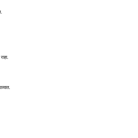
ल.
राहा.
ाव्यात.