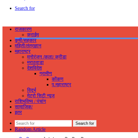
Search for
राजकारण
क्राईम
कृषी/सहकार
महिती/तंत्रज्ञान
महाराष्ट्र
मनोरंजन /कला/ क्रीडा
मराठवाडा
देशविदेश
ग्रामीण
कोंकण
प.महाराष्ट्र
विदर्भ
मेट्रो सिटी न्यूज
राशिभविष्य / पंचांग
सामाजिक/
इतर
Search for
Random Article