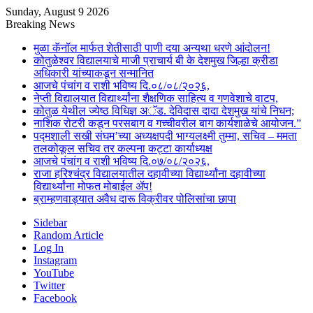
Sunday, August 9 2026
Breaking News
मुळा कॅनॉल मार्फत शेतीसाठी पाणी दया अन्यथा धरणे आंदोलन!
कोतुळेश्वर विद्यालयाचे माजी प्राचार्य बी के देशमुख जिल्हा क्रीडा
अधिकारी यांच्याकडून सन्मानित
आजचे पंचांग व राशी भविष्य दि.०८/०८/२०२६,
नेप्ती विद्यालयात विद्यार्थ्यांना शैक्षणिक साहित्य व गणवेशाचे वाटप,
कोतुळ येथील ज्येष्ठ विधिज्ञ अॅड. देविदास दादा देशमुख यांचे निधन;
नाशिक रोटरी कडून परसबाग व गच्चीवरील बाग कार्यशाळेचे आयोजन.”
पद्मशाली सखी संघम’च्या अध्यक्षपदी भाग्यलक्ष्मी तुम्मा, सचिव – ममता
तलकोकूल सचिव तर कल्पना कट्टा कार्याध्यक्ष
आजचे पंचांग व राशी भविष्य दि.०७/०८/२०२६,
राजा हरिश्चंद्र विद्यालयातील दहावीच्या विद्यार्थ्यांना दहावीच्या
विद्यार्थ्यांना मोफत मोबाईल ॲप!
ब्राम्हणवाड्यात अवैध दारू विक्रीवर पोलिसांचा छापा
Sidebar
Random Article
Log In
Instagram
YouTube
Twitter
Facebook