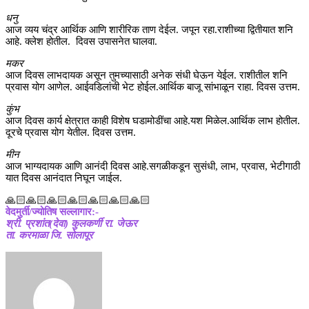
धनु
आज व्यय चंद्र आर्थिक आणि शारीरिक ताण देईल. जपून रहा.राशीच्या द्वितीयात शनि
आहे. क्लेश होतील. दिवस उपासनेत घालवा.
मकर
आज दिवस लाभदायक असून तुमच्यासाठी अनेक संधी घेऊन येईल. राशीतील शनि
प्रवास योग आणेल. आईवडिलांची भेट होईल.आर्थिक बाजू सांभाळून राहा. दिवस उत्तम.
कुंभ
आज दिवस कार्य क्षेत्रात काही विशेष घडामोडींचा आहे.यश मिळेल.आर्थिक लाभ होतील.
दूरचे प्रवास योग येतील. दिवस उत्तम.
मीन
आज भाग्यदायक आणि आनंदी दिवस आहे.सगळीकडून सुसंधी, लाभ, प्रवास, भेटीगाठी
यात दिवस आनंदात निघून जाईल.
🙏🏻🙏🏻🙏🏻🙏🏻🙏🏻🙏🏻🙏🏻
वेदमुर्ती/ज्योतिष सल्लागार:-
श्री. प्रशांत(देवा) कुलकर्णी रा. जेऊर
ता. करमाळा जि. सोलापूर