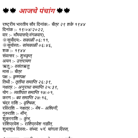
🍁🍁
आजचे पंचांग
🍁🍁
राष्ट्रीय भारतीय सौर दिनांक:-
चैत्र २९ शके १९४४
दिनांक :-
१९/०४/२०२२,
वार :-
भौमवासरे(मंगळवार),
🌞सुर्योदय:-
सकाळी ०६:११,
🌞सुर्यास्त:-
सांयकाळी ०६:४६,
शक :-
१९४४
संवत्सर :-
शुभकृत्
अयन :-
उत्तरायण
ऋतु :-
वसंतऋतु
मास :-
चैत्र
पक्ष :-
कृष्णपक्ष
तिथी :-
तृतीया समाप्ति २६:३९,
नक्षत्र :-
अनुराधा समाप्ति २५:३९,
योग :-
व्यतीपात समाप्ति १७:०१,
करण :-
बव समाप्ति २७:१६,
चंद्र राशि :-
वृश्चिक,
रविराशि – नक्षत्र :-
मेष – अश्विनी,
गुरुराशि :-
मीन,
शुक्रराशि :-
कुंभ,
राशिप्रवेश :-
राशिप्रवेश नाहीत,
शुभाशुभ दिवस:-
संध्या. ५नं. चांगला दिवस,