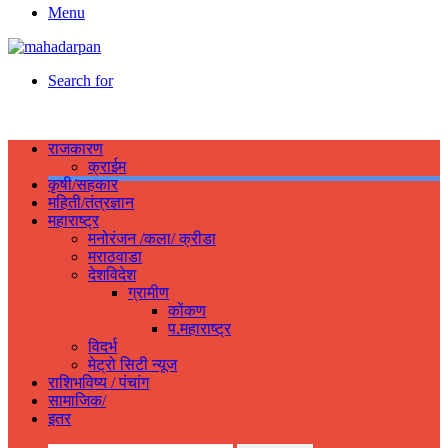
Menu
Search for
राजकारण
क्राईम
कृषी/सहकार
महिती/तंत्रज्ञान
महाराष्ट्र
मनोरंजन /कला/ क्रीडा
मराठवाडा
देशविदेश
ग्रामीण
कोंकण
प.महाराष्ट्र
विदर्भ
मेट्रो सिटी न्यूज
राशिभविष्य / पंचांग
सामाजिक/
इतर