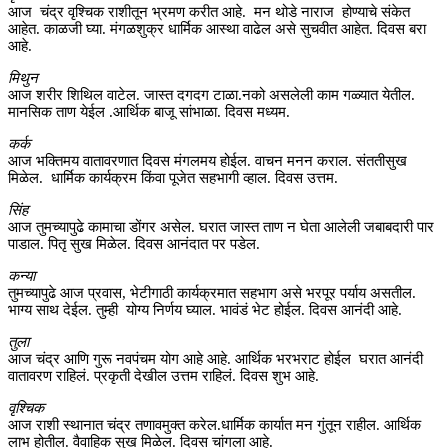
आज चंद्र वृश्चिक राशीतून भ्रमण करीत आहे. मन थोडे नाराज होण्याचे संकेत
आहेत. काळजी घ्या. मंगळशुक्र धार्मिक आस्था वाढेल असे सुचवीत आहेत. दिवस बरा
आहे.
मिथुन
आज शरीर शिथिल वाटेल. जास्त दगदग टाळा.नको असलेली काम गळ्यात येतील.
मानसिक ताण येईल .आर्थिक बाजू सांभाळा. दिवस मध्यम.
कर्क
आज भक्तिमय वातावरणात दिवस मंगलमय होईल. वाचन मनन कराल. संततीसुख
मिळेल. धार्मिक कार्यक्रम किंवा पूजेत सहभागी व्हाल. दिवस उत्तम.
सिंह
आज तुमच्यापुढे कामाचा डोंगर असेल. घरात जास्त ताण न घेता आलेली जबाबदारी पार
पाडाल. पितृ सुख मिळेल. दिवस आनंदात पर पडेल.
कन्या
तुमच्यापुढे आज प्रवास, भेटीगाठी कार्यक्रमात सहभाग असे भरपूर पर्याय असतील.
भाग्य साथ देईल. तुम्ही योग्य निर्णय घ्याल. भावंडं भेट होईल. दिवस आनंदी आहे.
तुला
आज चंद्र आणि गुरू नवपंचम योग आहे आहे. आर्थिक भरभराट होईल घरात आनंदी
वातावरण राहिलं. प्रकृती देखील उत्तम राहिलं. दिवस शुभ आहे.
वृश्चिक
आज राशी स्थानात चंद्र तणावमुक्त करेल.धार्मिक कार्यात मन गुंतून राहील. आर्थिक
लाभ होतील. वैवाहिक सुख मिळेल. दिवस चांगला आहे.