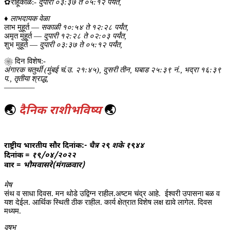
✿राहूकाळ:-
दुपारी ०३:३७ ते ०५:१२ पर्यंत,
♦
लाभदायक वेळा
लाभ मुहूर्त —
सकाळी १०:५४ ते १२:२८ पर्यंत,
अमृत मुहूर्त —
दुपारी १२:२८ ते ०२:०३ पर्यंत,
शुभ मुहूर्त —
दुपारी ०३:३७ ते ०५:१२ पर्यंत,
❀ दिन विशेष:-
अंगारक चतुर्थी (मुंबई चं.उ. २१:४५), दुसरी तीन, घबाड २५:३९ नं., भद्रा १६:३९
प., तृतीया श्राद्ध,
————–
🌏
दैनिक राशीभविष्य
🌏
राष्ट्रीय भारतीय सौर दिनांक:-
चैत्र २९ शके १९४४
दिनांक =
१९/०४/२०२२
वार =
भौमवासरे(मंगळवार)
मेष
संथ व साधा दिवस. मन थोडे उद्विग्न राहील.अष्टम चंद्र आहे. ईश्वरी उपासना बळ व
यश देईल. आर्थिक स्थिती ठीक राहील. कार्य क्षेत्रात विशेष लक्ष द्यावे लागेल. दिवस
मध्यम.
वृषभ