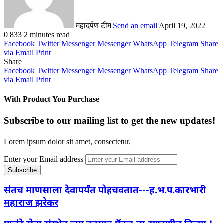
महादर्पण टीम
Send an email
April 19, 2022
0
833
2 minutes read
Facebook
Twitter
Messenger
Messenger
WhatsApp
Telegram
Share
via Email
Print
Share
Facebook
Twitter
Messenger
Messenger
WhatsApp
Telegram
Share
via Email
Print
With Product You Purchase
Subscribe to our mailing list to get the new updates!
Lorem ipsum dolor sit amet, consectetur.
Enter your Email address
संतच माणसाला देवापर्यंत पोहचवतात---ह.भ.प.कारभारी
महाराज झरेकर