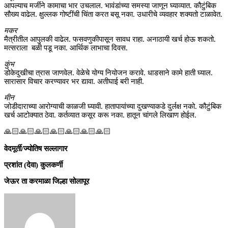
आपल्याच मर्जीने कामाचा भार उचलाल. भावंडांच्या समस्या जाणून घ्याव्यात. कौटुंबिक
सौख्य वाढेल. क्षुल्लक गोष्टींची चिंता करत बसू नका. उधारीचे व्यवहार शक्यतो टाळावेत.
मकर
मैत्रीतील आपुलकी वाढेल. फसवणुकीपासून सावध राहा. अनाठायी खर्च होऊ शकतो.
मत्सराला बळी पडू नका. आर्थिक लाभाचा दिवस.
कुंभ
डोकेदुखीचा त्रास जाणवेल. वेळेचे योग्य नियोजन करावे. धाडसाने कामे हाती घ्याल.
सारासार विचार करण्यावर भर द्यावा. अतीघाई बरी नाही.
मीन
जोडीदाराच्या आरोग्याची काळजी घ्यावी. हातापायांच्या दुखण्याकडे दुर्लक्ष नको. कौटुंबिक
खर्च आटोक्यात ठेवा. कर्तव्यात कसूर करू नका. हातून चांगले लिखाण होईल.
🙏🏻🙏🏻🙏🏻🙏🏻🙏🏻🙏🏻🙏🏻
वेदमूर्ती/ज्योतिष सल्लागार
प्रशांत (देवा) कुलकर्णी
जेऊर ता करमाळा जिल्हा सोलापूर