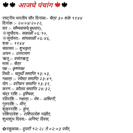
🍁🍁
आजचे पंचांग
🍁
🍁
राष्ट्रीय भारतीय सौर दिनांक:-
चैत्र ३० शके १९४४
दिनांक :-
२०/०४/२०२२,
वार :-
सौम्यवासरे(बुधवार),
🌞सुर्योदय:-
सकाळी ०६:१०,
🌞सुर्यास्त:-
सांयकाळी ०६:४६,
शक :-
१९४४
संवत्सर :-
शुभकृत्
अयन :-
उत्तरायण
ऋतु :-
वसंतऋतु
मास :-
चैत्र
पक्ष :-
कृष्णपक्ष
तिथी :-
चतुर्थी समाप्ति १३:५३,
नक्षत्र :-
ज्येष्ठा समाप्ति २३:४१,
योग :-
वरीयान समाप्ति १३:३९,
करण :-
कौलव समाप्ति २४:३२,
चंद्र राशि :-
वृश्चिक,
रविराशि – नक्षत्र :-
मेष – अश्विनी,
गुरुराशि :-
मीन,
शुक्रराशि :-
कुंभ,
राशिप्रवेश :-
राशिप्रवेश नाहीत,
शुभाशुभ दिवस:-
अनिष्ट दिवस,
✿राहूकाळ:-
दुपारी १२:२८ ते ०२:०३ पर्यंत,