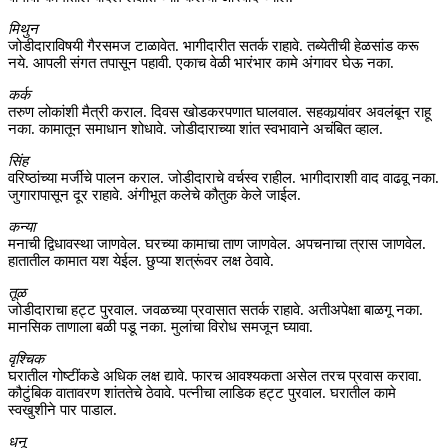
मिथुन
जोडीदाराविषयी गैरसमज टाळावेत. भागीदारीत सतर्क राहावे. तब्येतीची हेळसांड करू
नये. आपली संगत तपासून पहावी. एकाच वेळी भारंभार कामे अंगावर घेऊ नका.
कर्क
तरुण लोकांशी मैत्री कराल. दिवस खोडकरपणात घालवाल. सहकार्‍यांवर अवलंबून राहू
नका. कामातून समाधान शोधावे. जोडीदाराच्या शांत स्वभावाने अचंबित व्हाल.
सिंह
वरिष्ठांच्या मर्जीचे पालन कराल. जोडीदाराचे वर्चस्व राहील. भागीदाराशी वाद वाढवू नका.
जुगारापासून दूर राहावे. अंगीभूत कलेचे कौतुक केले जाईल.
कन्या
मनाची द्विधावस्था जाणवेल. घरच्या कामाचा ताण जाणवेल. अपचनाचा त्रास जाणवेल.
हातातील कामात यश येईल. छुप्या शत्रूंवर लक्ष ठेवावे.
तूळ
जोडीदाराचा हट्ट पुरवाल. जवळच्या प्रवासात सतर्क राहावे. अतीअपेक्षा बाळगू नका.
मानसिक ताणाला बळी पडू नका. मुलांचा विरोध समजून घ्यावा.
वृश्चिक
घरातील गोष्टींकडे अधिक लक्ष द्यावे. फारच आवश्यकता असेल तरच प्रवास करावा.
कौटुंबिक वातावरण शांततेचे ठेवावे. पत्नीचा लाडिक हट्ट पुरवाल. घरातील कामे
स्वखुशीने पार पाडाल.
धनू