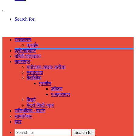
Search for
राजकारण
क्राईम
कृषी/सहकार
महिती/तंत्रज्ञान
महाराष्ट्र
मनोरंजन /कला/ क्रीडा
मराठवाडा
देशविदेश
ग्रामीण
कोंकण
प.महाराष्ट्र
विदर्भ
मेट्रो सिटी न्यूज
राशिभविष्य / पंचांग
सामाजिक/
इतर
Search for