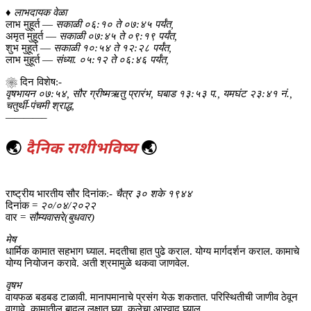
♦
लाभदायक वेळा
लाभ मुहूर्त —
सकाळी ०६:१० ते ०७:४५ पर्यंत,
अमृत मुहूर्त —
सकाळी ०७:४५ ते ०९:१९ पर्यंत,
शुभ मुहूर्त —
सकाळी १०:५४ ते १२:२८ पर्यंत,
लाभ मुहूर्त —
संध्या. ०५:१२ ते ०६:४६ पर्यंत,
❀ दिन विशेष:-
वृषभायन ०७:५४, सौर ग्रीष्मऋतु प्रारंभ, घबाड १३:५३ प., यमघंट २३:४१ नं.,
चतुर्थी-पंचमी श्राद्ध,
————–
🌏
दैनिक राशीभविष्य
🌏
राष्ट्रीय भारतीय सौर दिनांक:-
चैत्र ३० शके १९४४
दिनांक =
२०/०४/२०२२
वार =
सौम्यवासरे(बुधवार)
मेष
धार्मिक कामात सहभाग घ्याल. मदतीचा हात पुढे कराल. योग्य मार्गदर्शन कराल. कामाचे
योग्य नियोजन करावे. अती श्रमामुळे थकवा जाणवेल.
वृषभ
वायफळ बडबड टाळावी. मानापमानाचे प्रसंग येऊ शकतात. परिस्थितीची जाणीव ठेवून
वागावे. कामातील बादल लक्षात घ्या. कलेचा आस्वाद घ्याल.