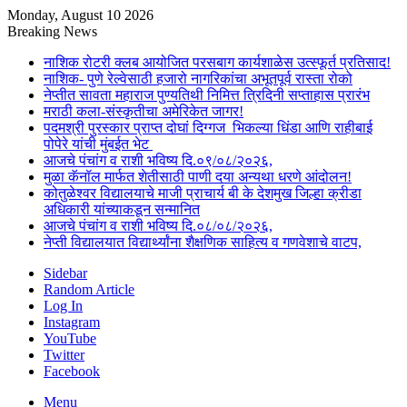
Monday, August 10 2026
Breaking News
नाशिक रोटरी क्लब आयोजित परसबाग कार्यशाळेस उत्स्फूर्त प्रतिसाद!
नाशिक- पुणे रेल्वेसाठी हजारो नागरिकांचा अभूतपूर्व रास्ता रोको
नेप्तीत सावता महाराज पुण्यतिथी निमित्त त्रिदिनी सप्ताहास प्रारंभ
मराठी कला-संस्कृतीचा अमेरिकेत जागर!
पदमश्री पुरस्कार प्राप्त दोघां दिग्गज भिकल्या धिंडा आणि राहीबाई
पोपेरे यांची मुंबईत भेट
आजचे पंचांग व राशी भविष्य दि.०९/०८/२०२६,
मुळा कॅनॉल मार्फत शेतीसाठी पाणी दया अन्यथा धरणे आंदोलन!
कोतुळेश्वर विद्यालयाचे माजी प्राचार्य बी के देशमुख जिल्हा क्रीडा
अधिकारी यांच्याकडून सन्मानित
आजचे पंचांग व राशी भविष्य दि.०८/०८/२०२६,
नेप्ती विद्यालयात विद्यार्थ्यांना शैक्षणिक साहित्य व गणवेशाचे वाटप,
Sidebar
Random Article
Log In
Instagram
YouTube
Twitter
Facebook
Menu