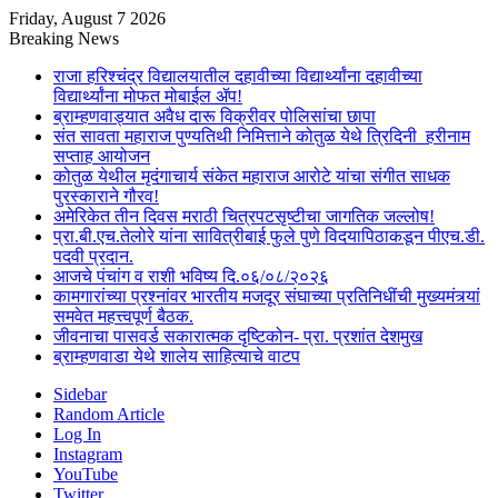
Friday, August 7 2026
Breaking News
राजा हरिश्चंद्र विद्यालयातील दहावीच्या विद्यार्थ्यांना दहावीच्या
विद्यार्थ्यांना मोफत मोबाईल ॲप!
ब्राम्हणवाड्यात अवैध दारू विक्रीवर पोलिसांचा छापा
संत सावता महाराज पुण्यतिथी निमित्ताने कोतुळ येथे त्रिदिनी हरीनाम
सप्ताह आयोजन
कोतुळ येथील मृदंगाचार्य संकेत महाराज आरोटे यांचा संगीत साधक
पुरस्काराने गौरव!
अमेरिकेत तीन दिवस मराठी चित्रपटसृष्टीचा जागतिक जल्लोष!
प्रा.बी.एच.तेलोरे यांना सावित्रीबाई फुले पुणे विदयापिठाकडून पीएच.डी.
पदवी प्रदान.
आजचे पंचांग व राशी भविष्य दि.०६/०८/२०२६
कामगारांच्या प्रश्नांवर भारतीय मजदूर संघाच्या प्रतिनिधींची मुख्यमंत्र्यां
समवेत महत्त्वपूर्ण बैठक.
जीवनाचा पासवर्ड सकारात्मक दृष्टिकोन- प्रा. प्रशांत देशमुख
ब्राम्हणवाडा येथे शालेय साहित्याचे वाटप
Sidebar
Random Article
Log In
Instagram
YouTube
Twitter