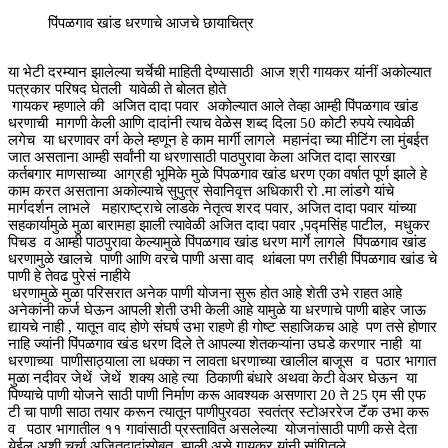
पिंपळगाव खांड धरणाचे आजचे छायाचित्र
या भेटी दरम्यान झालेल्या चर्चेची माहिती देण्यासाठी आज श्री गायकर यांनीं अकोल्यात
पत्रकार परिषद घेतली यावेळी ते बोलत होते
गायकर म्हणाले की अजित दादा पवार अकोल्यात आले तेव्हा आम्ही पिंपळगाव खांड
धरणाची मागणी केली आणि दादांनी त्याच वेळेस शब्द दिला 50 कोटी रुपये त्यावेळी
लगेच या धरणावर वर्ग केले म्हणून हे काम मार्गी लागले महानंदा च्या मीटिंग ला मुंबईत
जात असताना आम्ही सर्वांनी या धरणासाठी पाठपुरावा केला अजित दादा सारखा
कर्तबगार माणसाच्या आग्रही भूमिके मुळे पिंपळगाव खांड धरण एका वर्षात पूर्ण झाले हे
काम करत असताना अकोल्याचे सुपुत्र सेवानिवृत्त अधिकारी रो .मा लांडगे यांचे
मार्गदर्शन लाभले महाराष्ट्राचे लाडके नेतृत्व शरद पवार, अजित दादा पवार यांच्या
सहकार्यामुळे मुळा बारामहा झाली त्यावेळी अजित दादा पवार ,पद्मसिंह पाटील, मधुकर
पिचड व आम्ही पाठपुरावा केल्यामुळे पिंपळगाव खांड धरण मार्गे लागले पिंपळगाव खांड
धरणामुळे खालचे पाणी आणि वरचे पाणी असा वाद थांबला पण तरीही पिंपळगाव खांड चे
पाणी हे तेवढ पुरेसं नाहीये
धरणामुळे मुळा परिसरात अनेक पाणी योजना सुरू होत आहे शेती उभे राहत आहे
अनेकांनी कर्ज घेऊन आपली शेती उभी केली आहे यामुळे या धरणाचे पाणी बाहेर जाऊ
द्यायचे नाही , यातून वाद होणे संघर्ष उभा राहणे ही गोष्ट सहाजिकच आहे पण तसे होणार
नाहि ज्यांनी पिंपळगाव खंड धरण दिले ते आपल्या शेतकऱ्यांना उघडे करणार नाही या
धरणाच्या पाणीसाठ्याला ला धक्का न लावता धरणाच्या खालील बाजूस व पठार भागात
मुळा नदीवर जेथें जेथें शक्य आहे त्या ठिकाणी बंधारे अथवा केटी वेअर घेऊन या
पिण्याचे पाणी योजने साठी पाणी निर्माण करू आवश्यक असणारा 20 ते 25 एम सी एफ
टी चा पाणी साठा तयार करून त्यातून पाणीपुरवठा स्वतंत्र स्टोअररेज टॅंक उभा करू
व पठार भागातील ११ गावांसाठी प्रस्तावित असलेल्या योजनांसाठी पाणी कसे देता
येईल अशी चर्चा अजितदादांसोबत झाली असे गायकर यांनी सांगितले