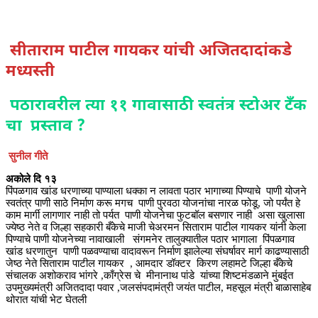
सीताराम पाटील गायकर यांची अजितदादांकडे
मध्यस्ती
पठारावरील त्या ११ गावासाठी स्वतंत्र स्टोअर टॅंक
चा प्रस्ताव ?
सुनील गीते
अकोले दि १३
पिंपळगाव खांड धरणाच्या पाण्याला धक्का न लावता पठार भागाच्या पिण्याचे पाणी योजने
स्वतंत्र पाणी साठे निर्माण करू मगच पाणी पुरवठा योजनांचा नारळ फोडू, जो पर्यंत हे
काम मार्गी लागणार नाही तो पर्यत पाणी योजनेचा फुटबॉल बसणार नाही असा खुलासा
ज्येष्ठ नेते व जिल्हा सहकारी बँकेचे माजी चेअरमन सिताराम पाटील गायकर यांनी केला
पिण्याचे पाणी योजनेच्या नावाखाली संगमनेर तालुक्यातील पठार भागाला पिंपळगाव
खांड धरणातुन पाणी पळवण्याचा वादावरून निर्माण झालेल्या संघर्षावर मार्ग काढण्यासाठी
जेष्ठ नेते सिताराम पाटील गायकर , आमदार डॉक्टर किरण लहामटे जिल्हा बँकेचे
संचालक अशोकराव भांगरे ,काँग्रेस चे मीनानाथ पांडे यांच्या शिष्टमंडळाने मुंबईत
उपमुख्यमंत्री अजितदादा पवार ,जलसंपदामंत्री जयंत पाटील, महसूल मंत्री बाळासाहेब
थोरात यांची भेट घेतली