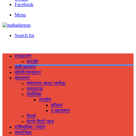
Facebook
Menu
Search for
राजकारण
क्राईम
कृषी/सहकार
महिती/तंत्रज्ञान
महाराष्ट्र
मनोरंजन /कला/ क्रीडा
मराठवाडा
देशविदेश
ग्रामीण
कोंकण
प.महाराष्ट्र
विदर्भ
मेट्रो सिटी न्यूज
राशिभविष्य / पंचांग
सामाजिक/