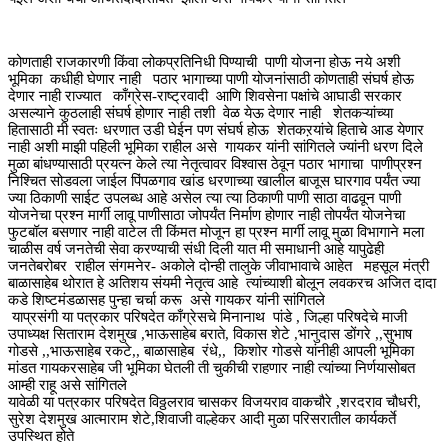
कोणताही राजकारणी किंवा लोकप्रतिनिधी पिण्याची पाणी योजना होऊ नये अशी
भूमिका कधीही घेणार नाही पठार भागाच्या पाणी योजनांसाठी कोणताही संघर्ष होऊ
देणार नाही राज्यात काँग्रेस-राष्ट्रवादी आणि शिवसेना पक्षांचे आघाडी सरकार
असल्याने कुठलाही संघर्ष होणार नाही तशी वेळ येऊ देणार नाही शेतकऱ्यांच्या
हितासाठी मी स्वतः धरणात उडी घेईन पण संघर्ष होऊ शेतकऱयांचे हिताचे आड येणार
नाही अशी माझी पहिली भूमिका राहील असे गायकर यांनी सांगितले ज्यांनी धरण दिले
मुळा बांधण्यासाठी प्रयत्न केले त्या नेतृत्वावर विश्वास ठेवून पठार भागाचा पाणीप्रश्न
निश्चित सोडवला जाईल पिंपळगाव खांड धरणाच्या खालील बाजूस घारगाव पर्यंत ज्या
ज्या ठिकाणी साईट उपलब्ध आहे असेल त्या त्या ठिकाणी पाणी साठा वाढवून पाणी
योजनेचा प्रश्न मार्गी लावू पाणीसाठा जोपर्यंत निर्माण होणार नाही तोपर्यंत योजनेचा
फुटबॉल बसणार नाही वाटेल ती किंमत मोजून हा प्रश्न मार्गी लावू मुळा विभागाने मला
चाळीस वर्ष जनतेची सेवा करण्याची संधी दिली यात मी समाधानी आहे यापुढेही
जनतेबरोबर राहील संगमनेर- अकोले दोन्ही तालुके जीवाभावाचे आहेत महसूल मंत्री
बाळासाहेब थोरात हे अतिशय संयमी नेतृत्व आहे त्यांच्याशी बोलून लवकरच अजित दादा
कडे शिष्टमंडळासह पुन्हा चर्चा करू असे गायकर यांनी सांगितले
याप्रसंगी या पत्रकार परिषदेत काँग्रेसचे मिनानाथ पांडे , जिल्हा परिषदेचे माजी
उपाध्यक्ष सिताराम देशमुख ,भाऊसाहेब बराते, विकास शेटे ,भानुदास डोंगरे ,,सुभाष
गोडसे ,,भाऊसाहेब रकटे,, बाळासाहेब रंधे,, किशोर गोडसे यांनीही आपली भूमिका
मांडत गायकरसाहेब जी भूमिका घेतली ती चुकीची राहणार नाही त्यांच्या निर्णयासोबत
आम्ही राहू असे सांगितले
यावेळी या पत्रकार परिषदेत विठ्ठलराव चासकर विजयराव वाकचौरे ,शरदराव चौधरी,
सुरेश देशमुख आत्माराम शेटे,शिवाजी वाल्हेकर आदी मुळा परिसरातील कार्यकर्ते
उपस्थित होते