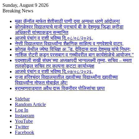
Sunday, August 9 2026
Breaking News
मुळा कॅनॉल मार्फत शेतीसाठी पाणी दया अन्यथा धरणे आंदोलन!
कोतुळेश्वर विद्यालयाचे माजी प्राचार्य बी के देशमुख जिल्हा क्रीडा
अधिकारी यांच्याकडून सन्मानित
आजचे पंचांग व राशी भविष्य दि.०८/०८/२०२६,
नेप्ती विद्यालयात विद्यार्थ्यांना शैक्षणिक साहित्य व गणवेशाचे वाटप,
कोतुळ येथील ज्येष्ठ विधिज्ञ अॅड. देविदास दादा देशमुख यांचे निधन;
नाशिक रोटरी कडून परसबाग व गच्चीवरील बाग कार्यशाळेचे आयोजन.”
पद्मशाली सखी संघम’च्या अध्यक्षपदी भाग्यलक्ष्मी तुम्मा, सचिव – ममता
तलकोकूल सचिव तर कल्पना कट्टा कार्याध्यक्ष
आजचे पंचांग व राशी भविष्य दि.०७/०८/२०२६,
राजा हरिश्चंद्र विद्यालयातील दहावीच्या विद्यार्थ्यांना दहावीच्या
विद्यार्थ्यांना मोफत मोबाईल ॲप!
ब्राम्हणवाड्यात अवैध दारू विक्रीवर पोलिसांचा छापा
Sidebar
Random Article
Log In
Instagram
YouTube
Twitter
Facebook