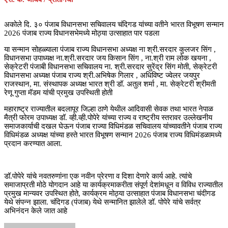
अकोले दि. ३० पंजाब विधानसभा सचिवालय चंदिगड यांच्या वतीने भारत विभूषण सन्मान
2026 पंजाब राज्य विधानसभेमध्ये मोठ्या उत्साहात पार पडला
या सन्मान सोहळ्याला पंजाब राज्य विधानसभा अध्यक्ष ना श्री.सरदार कुलजर सिंग ,
विधानसभा उपाध्यक्ष ना.श्री.सरदार जय किसान सिंग , ना.श्री राम लोक खयना ,
सेक्रेटरी पंजाबी विधानसभा सचिवालय ना. श्री.सरदार सुरेंद्र सिंग मोती, सेक्रेटरी
विधानसभा अध्यक्ष पंजाब राज्य श्री.अभिषेक गिलार , अधिविष्ट ज्वेलर जयपुर
राजस्थान, मा. संस्थापक अध्यक्ष भारत श्री डॉ. अतुल शर्मा , मा. सेक्रेटरी श्रीमती
रेणू गुप्ता मॅडम यांची प्रमुख उपस्थिती होती
महाराष्ट्र राज्यातील बदलापूर जिल्हा ठाणे येथील आदिवासी सेवक तथा भारत नेपाळ
मैत्री फोरम उपाध्यक्ष डॉ. व्ही.व्ही.पोपेरे यांच्या राज्य व राष्ट्रीय स्तरावर उल्लेखनीय
समाजकार्याची दखल घेऊन पंजाब राज्या विधिमंडळ सचिवालय यांच्यावतीने पंजाब राज्य
विधिमंडळ अध्यक्ष यांच्या हस्ते भारत विभूषण सन्मान 2026 पंजाब राज्य विधिमंडळामध्ये
प्रदान करण्यात आला.
डॉ.पोपेरे यांचे नवतरुणांना एक नवीन प्रेरणा व दिशा देणारे कार्य आहे. त्यांचे
समाजाप्रती मोठे योगदान आहे या कार्यक्रमाकरीता संपूर्ण देशांमधून व विविध राज्यातील
प्रमुख मान्यवर उपस्थित होते, कार्यक्रम मोठ्या उत्साहात पंजाब विधानसभा चंदीगड
येथे संपन्न झाला. चंदिगड (पंजाब) येथे सन्मानित झालेले डॉ. पोपेरे यांचे सर्वत्र
अभिनंदन केले जात आहे