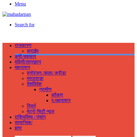
Menu
Search for
राजकारण
क्राईम
कृषी/सहकार
महिती/तंत्रज्ञान
महाराष्ट्र
मनोरंजन /कला/ क्रीडा
मराठवाडा
देशविदेश
ग्रामीण
कोंकण
प.महाराष्ट्र
विदर्भ
मेट्रो सिटी न्यूज
राशिभविष्य / पंचांग
सामाजिक/
इतर