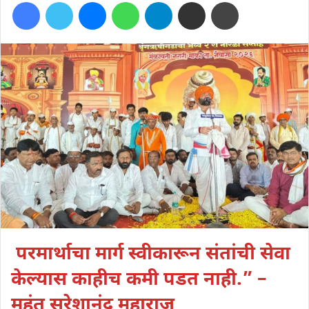
Facebook
Twitter
Messenger
WhatsApp
Telegram
Share via Email
Print
email
परमार्थाचा मार्ग स्वीकारून संतांची सेवा
केल्यास काहीच कमी पडत नाही.” –
महंत सुरेशानंद महाराज