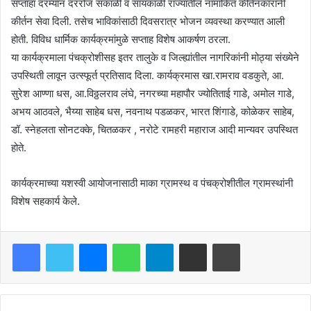
सप्ताहा दरम्यान दररोज सकाळी व सायंकाळी राज्यातील नामांकित कीर्तनकारांनी
कीर्तन सेवा दिली. तसेच भाविकांसाठी दिवसरात्र भोजन व्यवस्था करण्यात आली
होती. विविध धार्मिक कार्यक्रमांमुळे सप्ताह विशेष आकर्षण ठरला.
या कार्यक्रमाला पंचक्रोशीसह इतर तालुके व जिल्ह्यांतील नागरिकांनी मोठ्या संख्येने
उपस्थिती लावून उत्स्फूर्त प्रतिसाद दिला. कार्यक्रमास खा.रामराव वडकुते, आ.
सुरेश आण्णा धस, आ.विठ्ठलराव लंघे, नगरच्या महापौर ज्योतिताई गाडे, अमोल गाडे,
अभय आठवले, भैय्या साहेब धस, नवनाथ पडळकर, भारत शिंगाडे, कोळेकर साहेब,
डॉ. स्नेहलता सोनटक्के, चितळकर , नरोटे रामहरी महाराज आदी मान्यवर उपस्थित
होते.
कार्यक्रमाच्या यशस्वी आयोजनासाठी माका ग्रामस्थ व पंचक्रोशीतील ग्रामस्थांनी
विशेष सहकार्य केले.
Facebook
Twitter
Messenger
WhatsApp
Telegram
Share via Email
Print