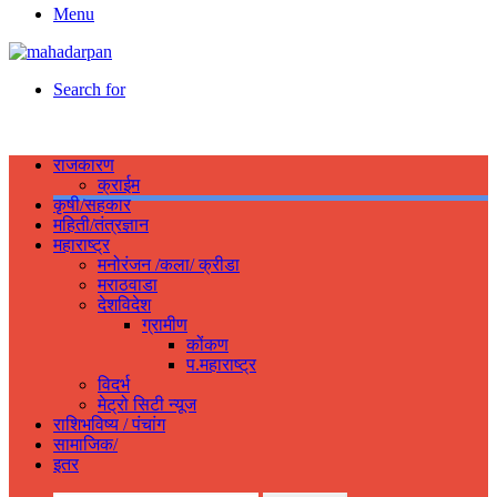
Menu
Search for
राजकारण
क्राईम
कृषी/सहकार
महिती/तंत्रज्ञान
महाराष्ट्र
मनोरंजन /कला/ क्रीडा
मराठवाडा
देशविदेश
ग्रामीण
कोंकण
प.महाराष्ट्र
विदर्भ
मेट्रो सिटी न्यूज
राशिभविष्य / पंचांग
सामाजिक/
इतर