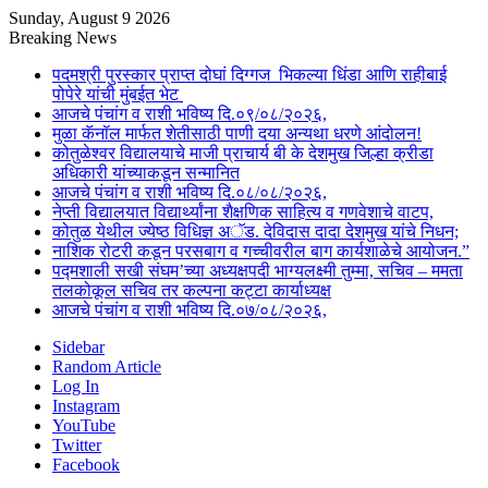
Sunday, August 9 2026
Breaking News
पदमश्री पुरस्कार प्राप्त दोघां दिग्गज भिकल्या धिंडा आणि राहीबाई
पोपेरे यांची मुंबईत भेट
आजचे पंचांग व राशी भविष्य दि.०९/०८/२०२६,
मुळा कॅनॉल मार्फत शेतीसाठी पाणी दया अन्यथा धरणे आंदोलन!
कोतुळेश्वर विद्यालयाचे माजी प्राचार्य बी के देशमुख जिल्हा क्रीडा
अधिकारी यांच्याकडून सन्मानित
आजचे पंचांग व राशी भविष्य दि.०८/०८/२०२६,
नेप्ती विद्यालयात विद्यार्थ्यांना शैक्षणिक साहित्य व गणवेशाचे वाटप,
कोतुळ येथील ज्येष्ठ विधिज्ञ अॅड. देविदास दादा देशमुख यांचे निधन;
नाशिक रोटरी कडून परसबाग व गच्चीवरील बाग कार्यशाळेचे आयोजन.”
पद्मशाली सखी संघम’च्या अध्यक्षपदी भाग्यलक्ष्मी तुम्मा, सचिव – ममता
तलकोकूल सचिव तर कल्पना कट्टा कार्याध्यक्ष
आजचे पंचांग व राशी भविष्य दि.०७/०८/२०२६,
Sidebar
Random Article
Log In
Instagram
YouTube
Twitter
Facebook