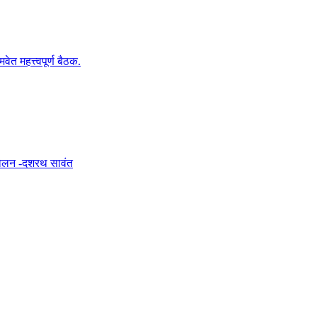
वेत महत्त्वपूर्ण बैठक.
आंदोलन -दशरथ सावंत