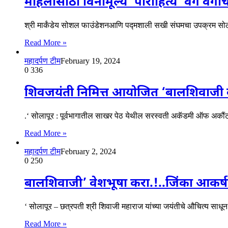
महिलांसाठी विनामूल्य ‘पौरोहित्य’ वर्ग वर्
श्री मार्कंडेय सोशल फाउंडेशनआणि पद्मशाली सखी संघमचा उपक्रम सोल
Read More »
महादर्पण टीम
February 19, 2024
0
336
शिवजयंती निमित्त आयोजित ‘बालशिवाजी वेशभूष
.‘ सोलापूर : पूर्वभागातील साखर पेठ येथील सरस्वती अकॅडमी ऑफ अकौंटन्सी
Read More »
महादर्पण टीम
February 2, 2024
0
250
बालशिवाजी’ वेशभूषा करा.!..जिंका आकर्षक
‘ सोलापूर – छत्रपती श्री शिवाजी महाराज यांच्या जयंतीचे औचित्य स
Read More »