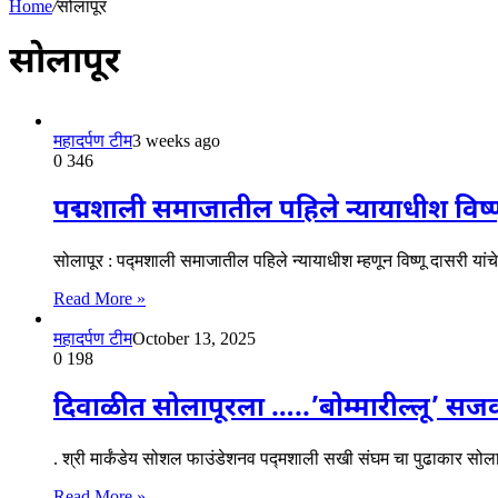
Home
/
सोलापूर
सोलापूर
महादर्पण टीम
3 weeks ago
0
346
पद्मशाली समाजातील पहिले न्यायाधीश विष्णू
सोलापूर : पद्मशाली समाजातील पहिले न्यायाधीश म्हणून विष्णू दासरी यांचे
Read More »
महादर्पण टीम
October 13, 2025
0
198
दिवाळीत सोलापूरला …..’बोम्मारील्लू’ सजवा 
. श्री मार्कंडेय सोशल फाउंडेशनव पद्मशाली सखी संघम चा पुढाकार सोलापूर
Read More »