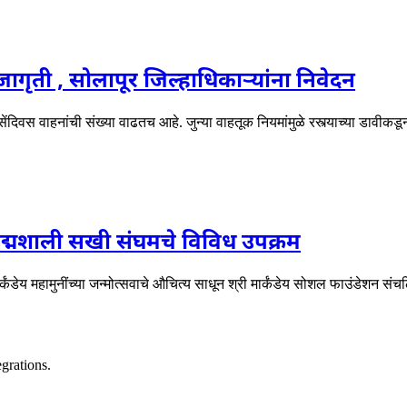
गृती , सोलापूर जिल्हाधिकाऱ्यांना निवेदन
दिवस वाहनांची संख्या वाढतच आहे. जुन्या वाहतूक नियमांमुळे रस्त्याच्या डावीक
त पद्मशाली सखी संघमचे विविध उपक्रम
र्कंडेय महामुनींच्या जन्मोत्सवाचे औचित्य साधून श्री मार्कंडेय सोशल फाउंडेशन 
grations.