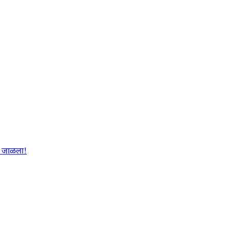
ळा जाळला!