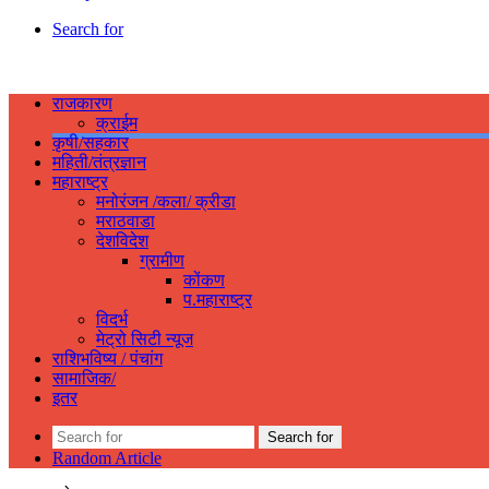
Search for
राजकारण
क्राईम
कृषी/सहकार
महिती/तंत्रज्ञान
महाराष्ट्र
मनोरंजन /कला/ क्रीडा
मराठवाडा
देशविदेश
ग्रामीण
कोंकण
प.महाराष्ट्र
विदर्भ
मेट्रो सिटी न्यूज
राशिभविष्य / पंचांग
सामाजिक/
इतर
Search for
Random Article