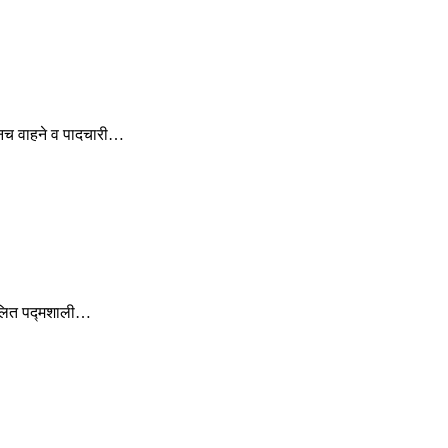
डूनच वाहने व पादचारी…
संचलित पद्मशाली…