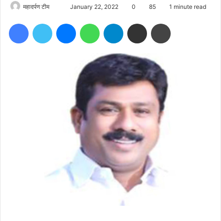
Send
महादर्पण टीम
January 22, 2022
0
85
1 minute read
an
Facebook
Twitter
Messenger
WhatsApp
Telegram
Share via Email
Print
email