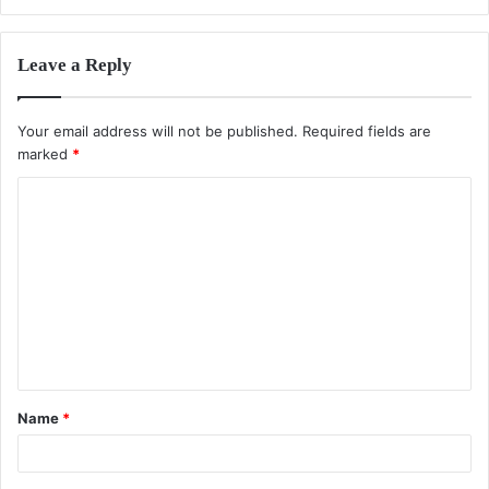
Leave a Reply
Your email address will not be published.
Required fields are
marked
*
C
o
m
m
e
n
t
Name
*
*