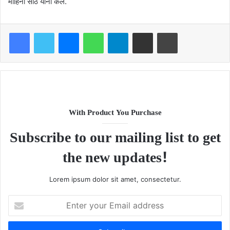
मोहिनी साठे यांनी केले.
Facebook
Twitter
Messenger
WhatsApp
Telegram
Share via Email
Print
With Product You Purchase
Subscribe to our mailing list to get
the new updates!
Lorem ipsum dolor sit amet, consectetur.
Enter
your
Email