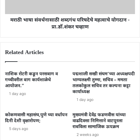
मराठी भाषा संवर्धनासाठी शब्दगंध परिषदेचे महत्वाचे योगदान -
प्रा.डॉ.शंकर चव्हाण
Related Articles
नाशिक रोटरी कडून परसबाग व
पद्मशाली सखी संघम’च्या अध्यक्षपदी
गच्चीवरील बाग कार्यशाळेचे
भाग्यलक्ष्मी तुम्मा, सचिव – ममता
आयोजन.”
तलकोकूल सचिव तर कल्पना कट्टा
कार्याध्यक्ष
1 day ago
1 day ago
कोकणवासी महासंघ,पुणे च्या वर्धापन
मुख्यमंत्री देवेंद्र फडणवीस यांच्या
दिनी देशी वृक्षारोपण;
वाढदिवसा निमित्ताने वाटपूरला
राबविला सामाजिक ऊपक्रम
5 days ago
2 weeks ago