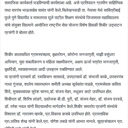
सामाजिक कार्यकर्ता घडविण्याची कार्यशाळा आहे. असे प्रतिपादन ग्रामीण साहित्यिक
तथा सरपंच भाऊसाहेब सावंत यांनी केले.चिलेखनवाडी ता. नेवासा येथे सावित्रीबाई
फुले पुणे विद्यापीठ व मारूतराव घुले पाटील शिक्षण संस्थेचे जिजामाता महाविद्यालय
यांचे संयुक्त विद्यमाने आयोजित राष्ट्रीय सेवा योजना विशेष हिवाळी शिबीर उद्घाटन
प्रसंगी ते बोलत होते.
शिबीर कालावधित ग्रामस्वच्छता, वृक्षारोपन, कोरोना जनजागृती, माझी वसुंधरा
अभियान, युवा सबलीकरण व महिला सक्षमीकरण, अक्षय ऊर्जा स्त्रोत जनजागृती,
वृक्षदिंडी, व्याख्यानमाला आदी उपक्रम राबविण्यात आले.
या प्रसंगी प्राचार्य डॉ. रामकिसन सासवडे, उपप्राचार्य डॉ. संभाजी काळे,,उपसरपंच
नाथा गुंजाळ, शालेय व्यवस्थापन समीती अध्यक्ष सूर्यकांत पाडळे, ग्रामसेवक कविता
शिंदे, मुख्याध्यापक सुरेश सानप,डॉ. संजय मेहर, मधुकर काटे उपस्थित होत.
शिबीरात डॉ. शिरिष लांडगे, उद्योजक बी.डी. पुरी, डॉ. संजय मेहर, डॉ. संजय दरवडे,
डॉ. रमेश नवल यांनी विदयार्थ्यांना मार्गदर्शन केले.शिबीर समारोप प्रसंगी संस्थेचे
विश्वस्त डॉ. नारायण म्हस्के, प्रा.विकास कसबे उपस्थित होते. प्रास्ताविक
प्रा.लतिफ शेख यांनी केले.प्रा. योगेश लबडे यांनी आभार मानले. सूत्रसंचालन प्रा.