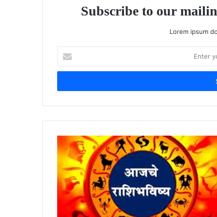
Subscribe to our mailin
Lorem ipsum dol
Enter
your
Email
address