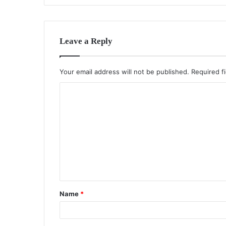
Leave a Reply
Your email address will not be published.
Required f
C
o
m
m
e
n
t
Name
*
*