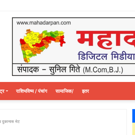
ट्र
राशिभविष्य / पंचांग
सामाजिक/
इतर
्य दुकानास भेट