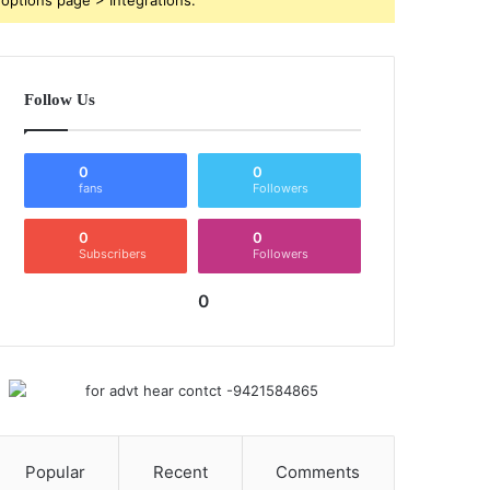
Follow Us
0
0
fans
Followers
0
0
Subscribers
Followers
0
Popular
Recent
Comments