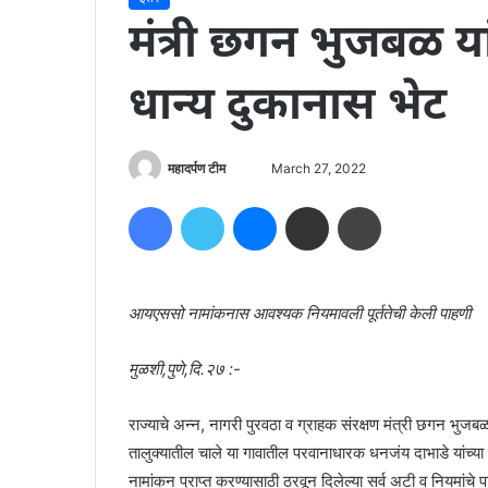
मंत्री छगन भुजबळ यां
धान्य दुकानास भेट
Send
महादर्पण टीम
March 27, 2022
an
Facebook
Twitter
Messenger
Share via Email
Print
email
आयएससो नामांकनास आवश्यक नियमावली पूर्ततेची केली पाहणी
मुळशी,पुणे,दि.२७ :-
राज्याचे अन्न, नागरी पुरवठा व ग्राहक संरक्षण मंत्री छगन भुजबळ
तालुक्यातील चाले या गावातील परवानाधारक धनजंय दाभाडे यांच्
नामांकन प्राप्त करण्यासाठी ठरवून दिलेल्या सर्व अटी व नियमांचे