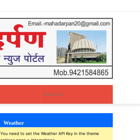
Facebook
Twitter
YouTube
Instagram
Log
Random
Sidebar
In
Article
Random
Search
Article
for
Weather
You need to set the Weather API Key in the theme
options page > Integrations.