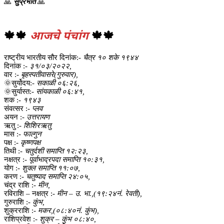
🙏
सुप्रभात
🙏
🍁🍁
आजचे पंचांग
🍁🍁
राष्ट्रीय भारतीय सौर दिनांक:-
चैत्र १० शके १९४४
दिनांक :-
३१/०३/२०२२,
वार :-
बृहस्पतीवासरे(गुरुवार),
🌞सुर्योदय:-
सकाळी ०६:२६,
🌞सुर्यास्त:-
सांयकाळी ०६:४१,
शक :-
१९४३
संवत्सर :-
प्लव
अयन :-
उत्तरायण
ऋतु :-
शिशिरऋतु
मास :-
फाल्गुन
पक्ष :-
कृष्णपक्ष
तिथी :-
चतुर्दशी समाप्ति १२:२३,
नक्षत्र :-
पूर्वाभाद्रपदा समाप्ति १०:३१,
योग :-
शुक्ल समाप्ति ११:०७,
करण :-
चतुष्पाद समाप्ति २४:०५,
चंद्र राशि :-
मीन,
रविराशि – नक्षत्र :-
मीन – उ. भा.,(१९:२४नं. रेवती),
गुरुराशि :-
कुंभ,
शुक्रराशि :-
मकर,(०८:४०नं. कुंभ),
राशिप्रवेश :-
शुक्र – कुंभ ०८:४०,