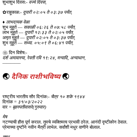
शुभाशुभ दिवस:-
वर्ज्य दिवस,
✿राहूकाळ:-
दुपारी ०२:०५ ते ०३:३७ पर्यंत,
♦
लाभदायक वेळा
शुभ मुहूर्त —
सकाळी ०६:२६ ते ०७:५८ पर्यंत,
लाभ मुहूर्त —
दुपारी १२:३३ ते ०२:०५ पर्यंत,
अमृत मुहूर्त —
दुपारी ०२:०५ ते ०३:३७ पर्यंत,
शुभ मुहूर्त —
सध्या. ०५:०९ ते ०६:४१ पर्यंत,
❀ दिन विशेष:-
दर्श अमावास्या, रेवती रवि १९:२४, मन्वादि, अन्वाधान,
————–
🌏
दैनिक राशीभविष्य
🌏
राष्ट्रीय भारतीय सौर दिनांक:-
चैत्र १० शके १९४४
दिनांक =
३१/०३/२०२२
वार =
बृहस्पतीवासरे(गुरुवार)
मेष
नटण्याची हौस पूर्ण कराल. तुमचे व्यक्तिमत्व प्रभावी ठरेल. आनंदी दृष्टीकोन ठेवाल.
प्रेमाच्या दृष्टीने नवीन मैत्री लाभेल. सर्वांशी मधुर वाणीने बोलाल.
वृषभ