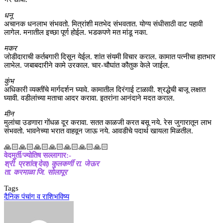
धनू
अचानक धनलाभ संभवतो. मित्रांशी मतभेद संभवतात. योग्य संधीसाठी वाट पहावी
लागेल. मनातील इच्छा पूर्ण होईल. भडकपणे मत मांडू नका.
मकर
जोडीदाराची कर्तबगारी दिसून येईल. शांत संयमी विचार कराल. कामात पत्नीचा हातभार
लाभेल. जबाबदारीने कामे उरकाल. चार-चौघांत कौतुक केले जाईल.
कुंभ
अधिकारी व्यक्तींचे मार्गदर्शन घ्यावे. कामातील दिरंगाई टाळावी. श्रद्धेची बाजू लक्षात
घ्यावी. वडीलांच्या मताचा आदर करावा. इतरांना आनंदाने मदत कराल.
मीन
मुलांचा उडणारा गोंधळ दूर करावा. सतत काळजी करत बसू नये. रेस जुगारातून लाभ
संभवतो. भावनेच्या भरात वाहवून जाऊ नये. आवडीचे पदार्थ खायला मिळतील.
🙏🏻🙏🏻🙏🏻🙏🏻🙏🏻🙏🏻🙏🏻
वेदमुर्ती/ज्योतिष सल्लागार:-
श्री. प्रशांत(देवा) कुलकर्णी रा. जेऊर
ता. करमाळा जि. सोलापूर
Tags
दैनिक पंचांग व राशिभविष्य