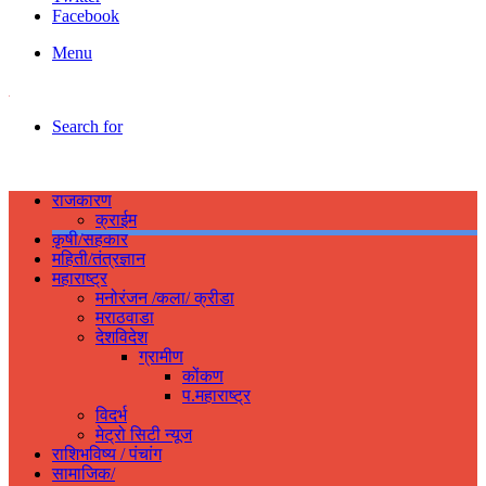
Facebook
Menu
Search for
राजकारण
क्राईम
कृषी/सहकार
महिती/तंत्रज्ञान
महाराष्ट्र
मनोरंजन /कला/ क्रीडा
मराठवाडा
देशविदेश
ग्रामीण
कोंकण
प.महाराष्ट्र
विदर्भ
मेट्रो सिटी न्यूज
राशिभविष्य / पंचांग
सामाजिक/