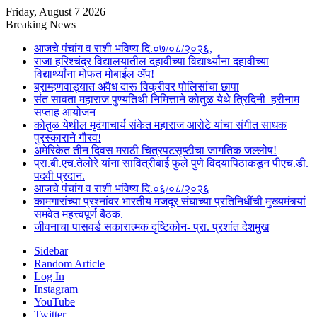
Friday, August 7 2026
Breaking News
आजचे पंचांग व राशी भविष्य दि.०७/०८/२०२६,
राजा हरिश्चंद्र विद्यालयातील दहावीच्या विद्यार्थ्यांना दहावीच्या
विद्यार्थ्यांना मोफत मोबाईल ॲप!
ब्राम्हणवाड्यात अवैध दारू विक्रीवर पोलिसांचा छापा
संत सावता महाराज पुण्यतिथी निमित्ताने कोतुळ येथे त्रिदिनी हरीनाम
सप्ताह आयोजन
कोतुळ येथील मृदंगाचार्य संकेत महाराज आरोटे यांचा संगीत साधक
पुरस्काराने गौरव!
अमेरिकेत तीन दिवस मराठी चित्रपटसृष्टीचा जागतिक जल्लोष!
प्रा.बी.एच.तेलोरे यांना सावित्रीबाई फुले पुणे विदयापिठाकडून पीएच.डी.
पदवी प्रदान.
आजचे पंचांग व राशी भविष्य दि.०६/०८/२०२६
कामगारांच्या प्रश्नांवर भारतीय मजदूर संघाच्या प्रतिनिधींची मुख्यमंत्र्यां
समवेत महत्त्वपूर्ण बैठक.
जीवनाचा पासवर्ड सकारात्मक दृष्टिकोन- प्रा. प्रशांत देशमुख
Sidebar
Random Article
Log In
Instagram
YouTube
Twitter