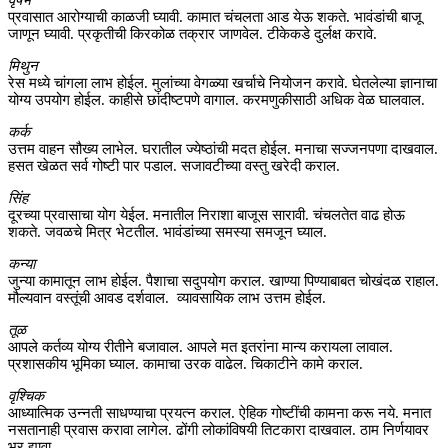
प्रवासात आरोग्याची काळजी घ्यावी. कामात चंचलता आड येऊ शकते. भावंडांची बाजू
जाणून घ्यावी. प्रकृतीची किरकोळ तक्रार जाणवेल. टीकेकडे दुर्लक्ष करावे.
मिथुन
रेस मध्ये चांगला लाभ होईल. मुलांच्या वेगळ्या खर्चाचे नियोजन करावे. घेतलेल्या ज्ञानाचा
योग्य उपयोग होईल. काहीसे छांदीष्टपणे वागाल. करमणुकीसाठी अधिक वेळ घालवाल.
कर्क
उत्तम वाहन सौख्य लाभेल. घरातील ज्येष्ठांची मदत होईल. मनाचा सज्जनपणा दाखवाल.
हसत खेळत सर्व गोष्टी पार पडाल. सजावटीच्या वस्तु खरेदी कराल.
सिंह
दूरच्या प्रवासाचा योग येईल. मनातील निराशा बाजूस सारावी. चंचलतेत वाढ होऊ
शकते. जवळचे मित्र भेटतील. भावंडांच्या समस्या समजून घ्याल.
कन्या
जुन्या कामातून लाभ होईल. पैशाचा सदुपयोग कराल. खाण्या पिण्याबाबत चोखंदळ राहाल.
मौल्यवान वस्तूंची आवड दर्शवाल. व्यावसायिक लाभ उत्तम होईल.
तूळ
आपले कर्तव्य योग्य रीतीने बजावाल. आपले मत इतरांना मान्य करायला लावाल.
प्रशासकीय भूमिका घ्याल. कामाचा उरक वाढेल. चिकाटीने कामे कराल.
वृश्चिक
आध्यात्मिक उन्नती साधण्याचा प्रयत्न कराल. ऐहिक गोष्टींची कामना करू नये. मनात
नसतानाही प्रवास करावा लागेल. ढोंगी लोकांविषयी तिटकारा दाखवाल. ठाम निर्णयावर
भर द्यावा.