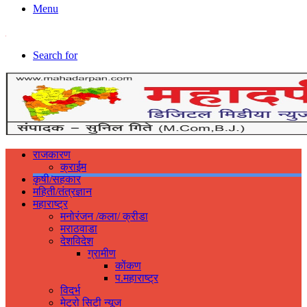
Menu
Search for
राजकारण
क्राईम
कृषी/सहकार
महिती/तंत्रज्ञान
महाराष्ट्र
मनोरंजन /कला/ क्रीडा
मराठवाडा
देशविदेश
ग्रामीण
कोंकण
प.महाराष्ट्र
विदर्भ
मेट्रो सिटी न्यूज