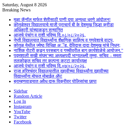
Saturday, August 8 2026
Breaking News
मुळा कॅनॉल मार्फत शेतीसाठी पाणी दया अन्यथा धरणे आंदोलन!
कोतुळेश्वर विद्यालयाचे माजी प्राचार्य बी के देशमुख जिल्हा क्रीडा
अधिकारी यांच्याकडून सन्मानित
आजचे पंचांग व राशी भविष्य दि.०८/०८/२०२६,
नेप्ती विद्यालयात विद्यार्थ्यांना शैक्षणिक साहित्य व गणवेशाचे वाटप,
कोतुळ येथील ज्येष्ठ विधिज्ञ अॅड. देविदास दादा देशमुख यांचे निधन;
नाशिक रोटरी कडून परसबाग व गच्चीवरील बाग कार्यशाळेचे आयोजन.”
पद्मशाली सखी संघम’च्या अध्यक्षपदी भाग्यलक्ष्मी तुम्मा, सचिव – ममता
तलकोकूल सचिव तर कल्पना कट्टा कार्याध्यक्ष
आजचे पंचांग व राशी भविष्य दि.०७/०८/२०२६,
राजा हरिश्चंद्र विद्यालयातील दहावीच्या विद्यार्थ्यांना दहावीच्या
विद्यार्थ्यांना मोफत मोबाईल ॲप!
ब्राम्हणवाड्यात अवैध दारू विक्रीवर पोलिसांचा छापा
Sidebar
Random Article
Log In
Instagram
YouTube
Twitter
Facebook