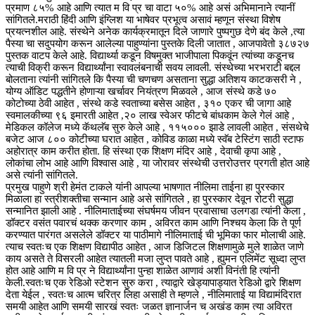
प्रमाण ८५% आहे आणि त्यात म वि प्र चा वाटा ५०% आहे असं अभिमानाने त्यानीं
सांगितले.मराठी हिंदी आणि इंग्लिश या भाषेवर प्रभूत्व असावं म्हणून संस्था विशेष
प्रयत्नशील आहे. संस्थेने अनेक कार्यक्रमातून दिले जाणारे पुष्पगुछ देणे बंद केले ,त्या
पैस्या चा सदुपयोग करून आलेल्या पाहुण्यांना पुस्तके दिली जातात , आजपावेतो ३८७२७
पुस्तक वाटप केले आहे. विद्यार्थ्या कडून विषमुक्त भाजीपाला पिकवूंन त्यांच्या कडूनच
त्याची विक्री करून विद्यार्थ्यांना स्वावलंबनाची सवय लावली. संस्थेच्या भरभराटी बद्दल
बोलताना त्यांनी सांगितले कि पैस्या ची चणचण असताना सुद्धा अतिशय काटकसरी ने ,
योग्य ऑडिट पद्धतीने होणाऱ्या खर्चावर नियंत्रण मिळवले , आज संस्थे कडे ७०
कोटोच्या ठेवी आहेत , संस्थे कडे स्वताच्या बसेस आहेत , ३१० एकर ची जागा आहे
स्वमालकीच्या ९६ इमारती आहेत ,२० लाख स्वेअर फीटचे बांधकाम केले गेलं आहे ,
मेडिकल कॉलेज मध्ये कॅथलॅब सुरु केले आहे , ११५००० झाडे लावली आहेत , संसथेचे
बजेट आज ८०० कोटीच्या घरात आहेत , कोविड काळा मध्ये स्वॅब टेस्टिंग साठी स्टाफ
अहोरात्र काम करीत होता. हि संस्था एक शिक्षण मंदिर आहे , देवाची कृपा आहे ,
लोकांचा लोभ आहे आणि विश्वास आहे , या जोरावर संस्थेची उत्तरोउत्तर प्रगती होत आहे
असे त्यांनी सांगितले.
प्रमुख पाहुणे श्री हेमंत टाकले यांनी आपल्या भाषणात नीलिमा ताईना हा पुरस्कार
मिळाला हा स्त्रीशक्तीचा सन्मान आहे असे सांगितले , हा पुरस्कार देवून रोटरी सुद्धा
सन्मानित झाली आहे . नीलिमाताईच्या संघर्षमय जीवन प्रवासाचा उलगडा त्यांनी केला ,
डॉक्टर वसंत पवारचं थक्क करणार काम , अविरत काम आणि निश्चय केला कि ते पूर्ण
करण्यात पारंगत असलेले डॉक्टर या पाठीमागे नीलिमाताई ची भूमिका फार मोलाची आहे.
त्याच स्वतःच एक शिक्षण विद्यापीठ आहेत , आज डिजिटल शिक्षणामुळे मुले शाळेत जाणे
काय असते ते विसरली आहेत त्यातली मजा लुप्त पावते आहे , ह्युमन एलिमेंट सूध्दा लुप्त
होत आहे आणि म वि प्र ने विद्यार्थ्यांना पुन्हा शाळेत आणावं अशी विनंती हि त्यांनी
केली.स्वतःच एक रेडिओ स्टेशन सुरु करा , त्याद्वारे खेड्यापाड्यात रेडिओ द्वारे शिक्षण
देता येईल , स्वतःच आत्म चरित्र लिहा असाही ते म्हणले , नीलिमाताई या विद्यामंदिरात
समयी आहेत आणि समयी सारखं स्वतः जळत ज्ञानार्जन च अखंड काम त्या अविरत