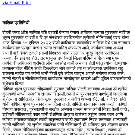
via Email
Print
नाशिक प्रतिनिधी
रोटरी क्लब ऑफ नासिक तर्फे दरवर्षी देण्यात येणारा अतिशय मानाचा पुरस्कार नाशिक
भूषण पुरस्कार या वर्षी म.वि.प्र संस्थेच्या सरचिटणीस श्रीमती नीलिमाताई पवार यांना
आज दिनांक १५ एप्रिल २०२२ रोजी कालिदास कलामंदिर नाशिक येथे एक रंगतदार
कार्यक्रमात प्रदान करून त्यांना सन्मानित करण्यात आले. कार्यक्रमाच्या अध्यक्ष
स्थानी श्री हेमंत टकले (माजी विश्वस्त आणि सल्लागार कुसुमाग्रज प्रतिष्ठान ,
अध्यक्ष नॅब इंडिया) होते , तर प्रमुख उपस्थिती ज़िल्हा परिषद नाशिक च्या मुख्य
कार्यकारी अधिकारी श्रीमती लीना बनसोड यांची असणार होती परंतु त्यांना पंतप्रधान
कार्यालयातील मीटिंग साठी दिल्ल्लीला जावे लागले त्या या सोहळ्यास उपस्थित राहू
शकल्या नाहीत पण त्यांनी ध्वनी फिती द्वारे संदेश पाठवून आपले मनोगत व्यक्त केले.
त्यानी रोटरी व नीलीमाताईच्या कार्याबद्दल गौरवोद्गार काढले आणि पूढिल वाटचालीसाठी
शुभेच्छा दिल्या.
नाशिक भूषण पुरस्कार सोहळ्याची सुरवात नासिक रोटरी क्लबच्या अध्यक्षा डॉ.श्रीया
कुलकर्णी यांच्या अध्यक्षीय संभाषणाने झाली,त्यांनी या पुरस्काराची पार्श्वभुमी जमलेल्या
श्रोत्यांना सांगितली.नाशिक भूषण पुरस्कार समितीचे अध्यक्ष रोटे. डॉ. राजेंद्र नेहेते
यांनी नाशिक भूषण पुरस्कार कसा दिला जातो, समिती काय काय काम करते , कोणते
निष्कर्ष असतात , पुरस्कार्थीचा सखोल अभ्यास करून मगच त्यांची निवड केली जाते ,
श्रीमती नीलिमाताई पवार यांनी शैक्षणिक क्षेत्रात केलेल्या उत्तुंन्ग कामा बद्दल आणि
त्यांच्या समाजकार्याबद्दल त्यांची यापुरस्कारासाठी एकमताने निवड करण्यात आल्याचही
त्यांनी सांगितले. डॉ सुनील संकलेचा यांनी नीलिमाताई ची अतिशय हृद्य ओळख करून
दिली , ज्यात नीलिमाताईच्या बालपणापासून त्यांचं माहेर , त्यांचं शिक्षण , त्यांचा डॉ.
वसंतराव पवार बरोबरचा विवाह , विवाह नंतर नीलिमाताईनी निभावलेली सासरकडची