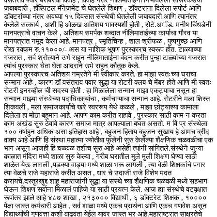
जबाबदारी , हॉस्पिटल मॅनेजमेंट चे घेतलेले शिक्षण , डॉक्टरांना दिलेला सपोर्ट आणि
डॉक्टरांच्या नंतर अवघ्या १५ दिवसात संस्थेची घेतलेली जबाबदारी आणि त्यानंतर
केलेले सत्कार्य , अशी हि ओळख अतिशय भावस्पर्शी होती , रोटे.अॅड. मनीष चिंधडेनी
मानपत्राचे वाचन केले , अतिशय समर्पक शब्दात नीलिमाताईच्या कार्याचा गौरव या
मानपत्रात नमूद केला आहे. मानपत्र , स्मृतिचिन्ह , शाल श्रीफळ , पुष्पगुच्छ आणि
रोख रक्कम रु.११०००/- अस या नाशिक भूषण पुरस्कारच स्वरूप होत. टाळ्याच्या
गजरात , सर्व श्रोत्याने उभे राहून नीलिमाताईना वंदन करीत पुन्हा टाळ्यांच्या गजरात
त्यांचं पुरस्कार घेता घेता आदराने उभे राहून कौतुक केले.
आपल्या पुरस्कारच अतिशय नम्रतेने मी स्वीकार करते. हा माझा स्वतःच्या घराचा
सन्मान आहे , कारण डॉ वसंतराव पवार सुद्धा या रोटरी क्लब चे मेंबर होते आणि मी स्वतः
रोटरी इनरव्हील ची सदस्य होती . हा मिळालेला सन्मान माझा एकट्याचा नसून हा
सन्मान माझ्या संस्थेच्या पदाधिकाऱ्यांचा , कर्मचाऱ्याचा सन्मान आहे. रोटरीने मला शिस्त
शिकवली , मला समाजकार्याचे खरे स्वररूप येथे कळले , माझा छोट्याश्या कामाला
दिलेला हा मोठा बहुमान आहे. आपण काम करीत राहावे , पुरस्कार साठी काम न करता
काम अखंड सुरु ठेवावे कारण समाज मात्र आपल्याला बघत असतो. म वि प्र संस्थेला
१०० वर्षाहुन अधिक असा इतिहास आहे , बहुजन हिताय बहुजन सुखाय हे आमच ब्रीद
वाक्य आहे आणि हि संस्था महात्मा ज्योतीबा फुलेनी सुरु केलेल्या शैक्षणिक चळवळीचा एक
भाग असून आजही हि चळवळ तशीच सुरु आहे असेही त्यांनी सांगितले.संस्थेने जुन्या
काळात मंदिरा मध्ये शाळा सुरु केल्या , गरीब घरातील मुले मुली शिक्षण घेण्या साठी
शाळेत येऊ लागली ,पडक्या वाड्या मध्ये शाळा भरू लागली , त्या वेळी शिक्षकांचे पगार
त्या वेळचे राजे महाराजे करीत असत , धार चे उदाजी राजे विशेष मदत
करायचे.दस्तुरखुद्द शाहू महाराजांनी सुद्धा या संस्थे च्या शैक्षणिक चळवळी मध्ये सहभाग
घेऊन शिक्षण सर्वाना मिळालं पाहिजे या साठी प्रयत्न केले. आज ह्या संस्थेचे वटवृक्षात
रूपांतर झाले आहे ४८७ शाखा , २१३००० विद्यार्थी , ६ डॉक्टरेट शिक्षक , १००००
पेक्षा जास्त कर्मचारी आहेत , सर्व शाळा मध्ये एकच प्रार्थना आणि एकच गणवेश असून
विद्यार्थ्यांची गुणवत्ता कशी वाढवता येईल यावर जास्त भर आहे.महाराष्ट्रात साक्षरतेचे