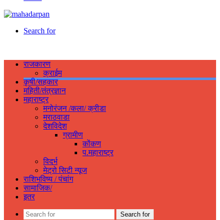
Search for
राजकारण
क्राईम
कृषी/सहकार
महिती/तंत्रज्ञान
महाराष्ट्र
मनोरंजन /कला/ क्रीडा
मराठवाडा
देशविदेश
ग्रामीण
कोंकण
प.महाराष्ट्र
विदर्भ
मेट्रो सिटी न्यूज
राशिभविष्य / पंचांग
सामाजिक/
इतर
Search for