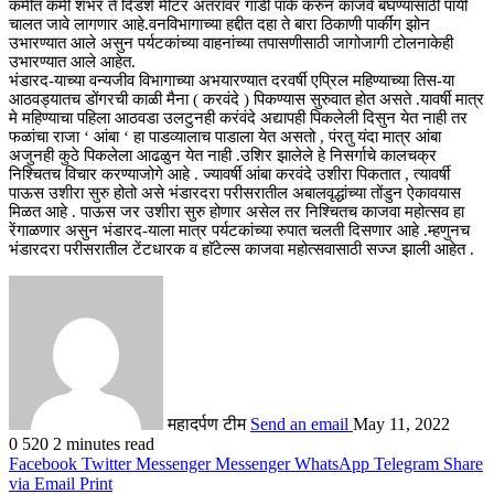
कमीत कमी शंभर ते दिडशे मीटर अंतरावर गाडी पार्क करुन काजवे बघण्यासाठी पायी
चालत जावे लागणार आहे.वनविभागाच्या हद्दीत दहा ते बारा ठिकाणी पार्कींग झोन
उभारण्यात आले असुन पर्यटकांच्या वाहनांच्या तपासणीसाठी जागोजागी टोलनाकेही
उभारण्यात आले आहेत.
भंडारद-याच्या वन्यजीव विभागाच्या अभयारण्यात दरवर्षी एप्रिल महिण्याच्या तिस-या
आठवड्यातच डोंगरची काळी मैना ( करवंदे ) पिकण्यास सुरुवात होत असते .यावर्षी मात्र
मे महिण्याचा पहिला आठवडा उलटुनही करंवंदे अद्यापही पिकलेली दिसुन येत नाही तर
फळांचा राजा ‘ आंबा ‘ हा पाडव्यालाच पाडाला येत असतो , पंरतु यंदा मात्र आंबा
अजुनही कुठे पिकलेला आढळुन येत नाही .उशिर झालेले हे निसर्गाचे कालचक्र
निश्चितच विचार करण्याजोगे आहे . ज्यावर्षी आंबा करवंदे उशीरा पिकतात , त्यावर्षी
पाऊस उशीरा सुरु होतो असे भंडारदरा परीसरातील अबालवृद्धांच्या तोंडुन ऐकावयास
मिळत आहे . पाऊस जर उशीरा सुरु होणार असेल तर निश्चितच काजवा महोत्सव हा
रेंगाळणार असुन भंडारद-याला मात्र पर्यटकांच्या रुपात चलती दिसणार आहे .म्हणुनच
भंडारदरा परीसरातील टेंटधारक व हाॅटेल्स काजवा महोत्सवासाठी सज्ज झाली आहेत .
महादर्पण टीम
Send an email
May 11, 2022
0
520
2 minutes read
Facebook
Twitter
Messenger
Messenger
WhatsApp
Telegram
Share
via Email
Print