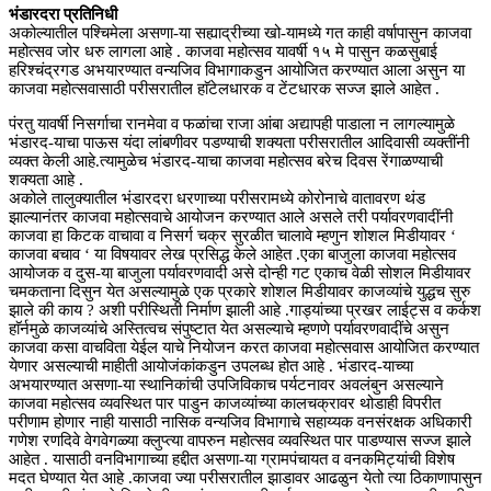
भंडारदरा प्रतिनिधी
अकोल्यातील पश्चिमेला असणा-या सह्याद्रीच्या खो-यामध्ये गत काही वर्षापासुन काजवा
महोत्सव जोर धरु लागला आहे . काजवा महोत्सव यावर्षी १५ मे पासुन कळसुबाई
हरिश्चंद्रगड अभयारण्यात वन्यजिव विभागाकडुन आयोजित करण्यात आला असुन या
काजवा महोत्सवासाठी परीसरातील हाॅटेलधारक व टेंटधारक सज्ज झाले आहेत .
पंरतु यावर्षी निसर्गाचा रानमेवा व फळांचा राजा आंबा अद्यापही पाडाला न लागल्यामुळे
भंडारद-याचा पाऊस यंदा लांबणीवर पडण्याची शक्यता परीसरातील आदिवासी व्यक्तींनी
व्यक्त केली आहे.त्यामुळेच भंडारद-याचा काजवा महोत्सव बरेच दिवस रेंगाळण्याची
शक्यता आहे .
अकोले तालुक्यातील भंडारदरा धरणाच्या परीसरामध्ये कोरोनाचे वातावरण थंड
झाल्यानंतर काजवा महोत्सवाचे आयोजन करण्यात आले असले तरी पर्यावरणवादींनी
काजवा हा किटक वाचावा व निसर्ग चक्र सुरळीत चालावे म्हणुन शोशल मिडीयावर ‘
काजवा बचाव ‘ या विषयावर लेख प्रसिद्ध केले आहेत .एका बाजुला काजवा महोत्सव
आयोजक व दुस-या बाजुला पर्यावरणवादी असे दोन्ही गट एकाच वेळी सोशल मिडीयावर
चमकताना दिसुन येत असल्यामुळे एक प्रकारे शोशल मिडीयावर काजव्यांचे युद्धच सुरु
झाले की काय ? अशी परीस्थिती निर्माण झाली आहे .गाड्यांच्या प्रखर लाईट्स व कर्कश
हाॅर्नमुळे काजव्यांचे अस्तित्वच संपुष्टात येत असल्याचे म्हणणे पर्यावरणवादींचे असुन
काजवा कसा वाचविता येईल याचे नियोजन करत काजवा महोत्सवास आयोजित करण्यात
येणार असल्याची माहीती आयोजंकांकडुन उपलब्ध होत आहे . भंडारद-याच्या
अभयारण्यात असणा-या स्थानिकांची उपजिविकाच पर्यटनावर अवलंबुन असल्याने
काजवा महोत्सव व्यवस्थित पार पाडुन काजव्यांच्या कालचक्रावर थोडाही विपरीत
परीणाम होणार नाही यासाठी नासिक वन्यजिव विभागाचे सहाय्यक वनसंरक्षक अधिकारी
गणेश रणदिवे वेगवेगळ्या क्लुप्त्या वापरुन महोत्सव व्यवस्थित पार पाडण्यास सज्ज झाले
आहेत . यासाठी वनविभागाच्या हद्दीत असणा-या ग्रामपंचायत व वनकमिट्यांची विशेष
मदत घेण्यात येत आहे .काजवा ज्या परीसरातील झाडावर आढळुन येतो त्या ठिकाणापासुन