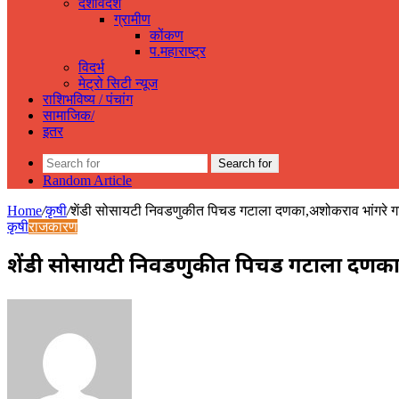
देशविदेश
ग्रामीण
कोंकण
प.महाराष्ट्र
विदर्भ
मेट्रो सिटी न्यूज
राशिभविष्य / पंचांग
सामाजिक/
इतर
Search for
Random Article
Home
/
कृषी
/
शेंडी सोसायटी निवडणुकीत पिचड गटाला दणका,अशोकराव भांगरे 
कृषी
राजकारण
शेंडी सोसायटी निवडणुकीत पिचड गटाला दणक