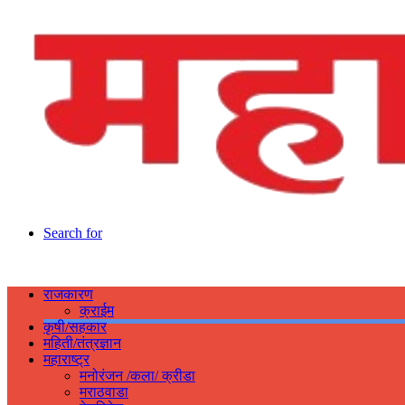
Search for
राजकारण
क्राईम
कृषी/सहकार
महिती/तंत्रज्ञान
महाराष्ट्र
मनोरंजन /कला/ क्रीडा
मराठवाडा