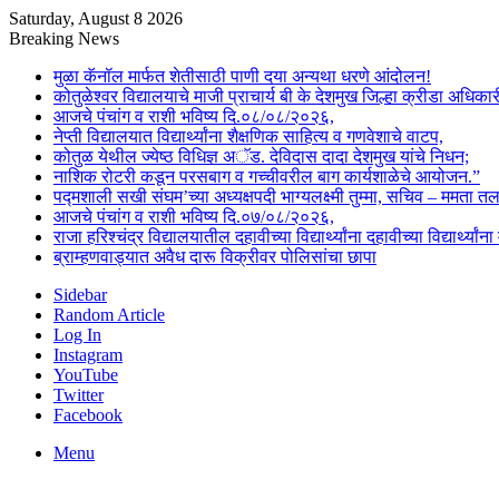
Saturday, August 8 2026
Breaking News
मुळा कॅनॉल मार्फत शेतीसाठी पाणी दया अन्यथा धरणे आंदोलन!
कोतुळेश्वर विद्यालयाचे माजी प्राचार्य बी के देशमुख जिल्हा क्रीडा अधिका
आजचे पंचांग व राशी भविष्य दि.०८/०८/२०२६,
नेप्ती विद्यालयात विद्यार्थ्यांना शैक्षणिक साहित्य व गणवेशाचे वाटप,
कोतुळ येथील ज्येष्ठ विधिज्ञ अॅड. देविदास दादा देशमुख यांचे निधन;
नाशिक रोटरी कडून परसबाग व गच्चीवरील बाग कार्यशाळेचे आयोजन.”
पद्मशाली सखी संघम’च्या अध्यक्षपदी भाग्यलक्ष्मी तुम्मा, सचिव – ममता 
आजचे पंचांग व राशी भविष्य दि.०७/०८/२०२६,
राजा हरिश्चंद्र विद्यालयातील दहावीच्या विद्यार्थ्यांना दहावीच्या विद्यार्थ्
ब्राम्हणवाड्यात अवैध दारू विक्रीवर पोलिसांचा छापा
Sidebar
Random Article
Log In
Instagram
YouTube
Twitter
Facebook
Menu