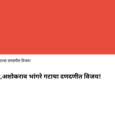
गटाचा दणदणीत विजय!
ा,अशोकराव भांगरे गटाचा दणदणीत विजय!