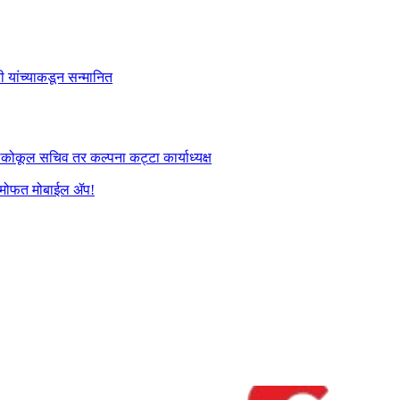
री यांच्याकडून सन्मानित
तलकोकूल सचिव तर कल्पना कट्टा कार्याध्यक्ष
यांना मोफत मोबाईल ॲप!