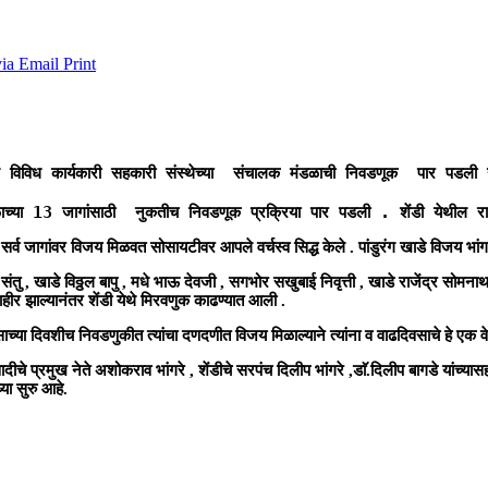
via Email
Print
 विविध कार्यकारी सहकारी संस्थेच्या  संचालक मंडळाची निवडणूक  पार पडली या
च्या 13 जागांसाठी  नुकतीच निवडणूक प्रक्रिया पार पडली . शेंडी येथील राष्ट
सर्व जागांवर विजय मिळवत सोसायटीवर आपले वर्चस्व सिद्ध केले . पांडुरंग खाडे विजय भांगर
ंतु , खाडे विठ्ठल बापु , मधे भाऊ देवजी , सगभोर सखुबाई निवृत्ती , खाडे राजेंद्र सोमना
ीर झाल्यानंतर शेंडी येथे मिरवणुक काढण्यात आली .
ाच्या दिवशीच निवडणुकीत त्यांचा दणदणीत विजय मिळाल्याने त्यांना व वाढदिवसाचे हे एक वे
प्रमुख नेते अशोकराव भांगरे , शेंडीचे सरपंच दिलीप भांगरे ,डाॅ.दिलीप बागडे यांच्यासह अ
या सुरु आहे.