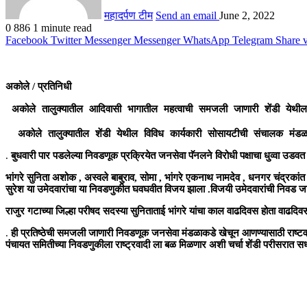
महादर्पण टीम
Send an email
June 2, 2022
0
886
1 minute read
Facebook
Twitter
Messenger
Messenger
WhatsApp
Telegram
Share 
अकोले / प्रतिनिधी
अकोले तालुक्यातील आदिवासी भागातील महत्वाची समजली जाणारी शेंडी येथील
  अकोले तालुक्यातील शेंडी येथील विविध कार्यकारी सोसायटीची संचालक मंडळा
.
बुधवारी पार पडलेल्या निवडणूक प्रक्रियेत जनसेवा पॅनलने विरोधी पक्षाचा धुव्वा उडवत 
भांगरे सुनिता अशोक , अस्वले बाबुराव, सोमा , भांगरे एकनाथ नामदेव , धनगर चंद्रकांत स
सुरेश या उमेदवारांचा या निवडणुकीत घवघवीत विजय झाला .विजयी उमेदवारांची निवड जाह
राजुर गटाच्या जिल्हा परीषद सदस्या सुनिताताई भांगरे यांचा काल वाढदिवस होता वाढदिवस
.
ही प्रतिष्ठेची समजली जाणारी निवडणूक जनसेवा मंडळाकडे खेचून आणण्यासाठी राष्टवादीचे 
पंचायत समितीच्या निवडणुकीला राष्ट्रवादी ला बळ मिळणार अशी चर्चा शेंडी परीसरात सध्