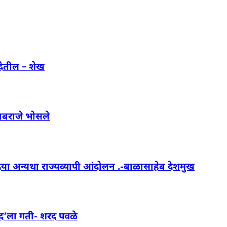
देतील – शेख
ाबराजे भोसले
 दया अन्यथा राज्यव्यापी आंदोलन .-बाळासाहेब देशमुख
णंद’ला गती- शरद पवळे