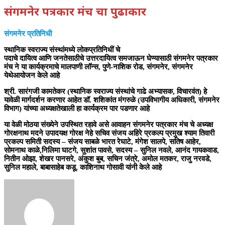
संगमनेर पत्रकार मंच चा पुढाकार
संगमनेर प्रतिनिधी
स्थानिक स्वराज्य संस्थांमध्ये लोकप्रतिनिधीं चे
पदाचे दायित्व आणि जनतेसाठीचे उत्तरदायित्व समजाऊन घेण्यासाठी संगमनेर पत्रकार
मंच ने या कार्यक्रमाचे मालपाणी लॉन्स, पुणे-नाशिक रोड, संगमनेर, संगमनेर
येथेआयोजन केले आहे
श्री. सारंगजी कामतेकर (स्थानिक स्वराज्य संस्थांचे गाढे अभ्यासक, विचारवंत) हे
यावेळी मार्गदर्शन करणार आहेत डॉ. शशिकांत मंगरुळे (उपविभागीय अधिकारी, संगमनेर
विभाग) यांच्या अध्यक्षतेखाली हा कार्यक्रम पार पडणार आहे
या वेळी मोठया संख्येने उपस्थित रहावे असे आवाहन संगमनेर पत्रकार मंच चे अध्यक्ष
गोरक्षनाथ मदने उपादयक्ष गोरक्ष नेहे सचिव संजय अहिरे प्रकल्प प्रमुख श्याम तिवारी
प्रकल्प समिती सदस्य – संजय साबळे भारत रेघाटे, मंगेश सालपे, सतिष आहेर,
सोमनाथ काळे,निलिमा घाटगे, सुशांत पावसे, सदस्य – सुनिल नवले, आनंद गायकवाड,
नितीन ओझा, शेखर पानसरे, अंकुश बुब, सचिन जंत्रे, अमोल मतकर, राजु नरवडे,
सुनिल महाले, बाबासाहेब कडू, काशिनाथ गोसावी यांनी केले आहे