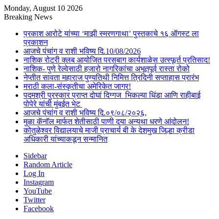
Monday, August 10 2026
Breaking News
प्रकाश आरोटे यांच्या ‘माझी स्मरणगाथा’ पुस्तकाचे १६ ऑगस्ट ला
प्रकाशन
आजचे पंचांग व राशी भविष्य दि.10/08/2026
नाशिक रोटरी क्लब आयोजित परसबाग कार्यशाळेस उत्स्फूर्त प्रतिसाद!
नाशिक- पुणे रेल्वेसाठी हजारो नागरिकांचा अभूतपूर्व रास्ता रोको
नेप्तीत सावता महाराज पुण्यतिथी निमित्त त्रिदिनी सप्ताहास प्रारंभ
मराठी कला-संस्कृतीचा अमेरिकेत जागर!
पदमश्री पुरस्कार प्राप्त दोघां दिग्गज भिकल्या धिंडा आणि राहीबाई
पोपेरे यांची मुंबईत भेट
आजचे पंचांग व राशी भविष्य दि.०९/०८/२०२६,
मुळा कॅनॉल मार्फत शेतीसाठी पाणी दया अन्यथा धरणे आंदोलन!
कोतुळेश्वर विद्यालयाचे माजी प्राचार्य बी के देशमुख जिल्हा क्रीडा
अधिकारी यांच्याकडून सन्मानित
Sidebar
Random Article
Log In
Instagram
YouTube
Twitter
Facebook