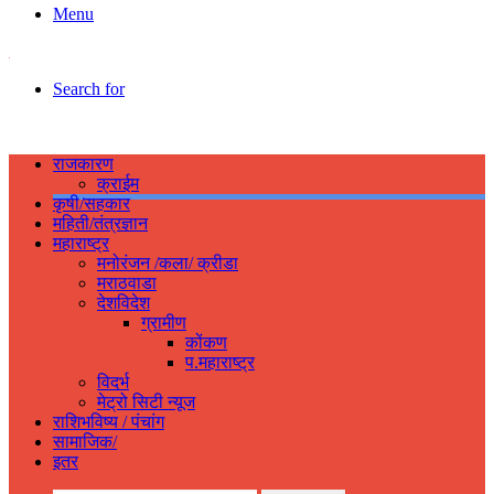
Menu
Search for
राजकारण
क्राईम
कृषी/सहकार
महिती/तंत्रज्ञान
महाराष्ट्र
मनोरंजन /कला/ क्रीडा
मराठवाडा
देशविदेश
ग्रामीण
कोंकण
प.महाराष्ट्र
विदर्भ
मेट्रो सिटी न्यूज
राशिभविष्य / पंचांग
सामाजिक/
इतर