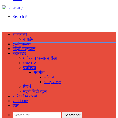
Search for
राजकारण
क्राईम
कृषी/सहकार
महिती/तंत्रज्ञान
महाराष्ट्र
मनोरंजन /कला/ क्रीडा
मराठवाडा
देशविदेश
ग्रामीण
कोंकण
प.महाराष्ट्र
विदर्भ
मेट्रो सिटी न्यूज
राशिभविष्य / पंचांग
सामाजिक/
इतर
Search for