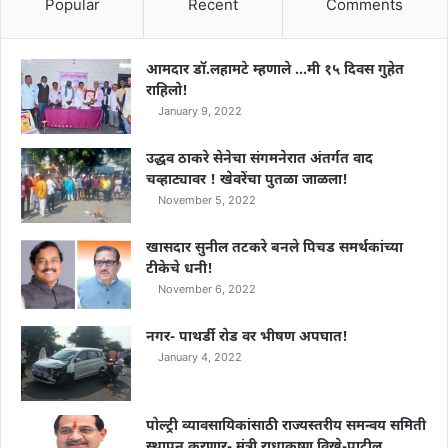
Popular
Recent
Comments
आमदार डॉ.लहामटे म्हणाले …मी १५ दिवस गुहेत
राहिलो!
January 9, 2022
उद्धव ठाकरे सेनेचा संगमनेरात अंतर्गत वाद
चव्हाट्यावर ! खेवरेंचा पुतळा जाळला!
November 5, 2022
खासदार सुनील तटकरे बनले पिचड समर्थकांच्या
टीकेचे धनी!
November 6, 2022
नगर- पाथर्डी रोड वर भीषण अपघात!
January 4, 2022
पोल्ट्री व्यावसायिकांसाठी राज्यस्तरीय समन्वय समिती
स्थापन करणार- मंत्री राधाकृष्ण विखे-पाटील