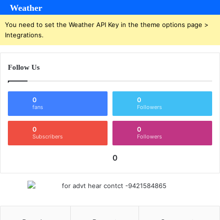
Weather
You need to set the Weather API Key in the theme options page >
Integrations.
Follow Us
0
0
fans
Followers
0
0
Subscribers
Followers
0