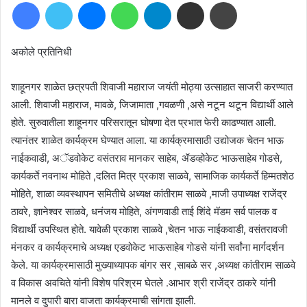
Facebook
Twitter
Messenger
WhatsApp
Telegram
Share via Email
Print
email
अकोले प्रतिनिधी
शाहूनगर शाळेत छत्रपती शिवाजी महाराज जयंती मोठ्या उत्साहात साजरी करण्यात
आली. शिवाजी महाराज, मावळे, जिजामाता ,गवळणी ,असे नटून थटून विद्यार्थी आले
होते. सुरुवातीला शाहूनगर परिसरातून घोषणा देत प्रभात फेरी काढण्यात आली.
त्यानंतर शाळेत कार्यक्रम घेण्यात आला. या कार्यक्रमासाठी उद्योजक चेतन भाऊ
नाईकवाडी, अॅडवोकेट वसंतराव मानकर साहेब, ॲडव्होकेट भाऊसाहेब गोडसे,
कार्यकर्ते नवनाथ मोहिते ,दलित मित्र प्रकाश साळवे, सामाजिक कार्यकर्ते हिम्मतशेठ
मोहिते, शाळा व्यवस्थापन समितीचे अध्यक्ष कांतीराम साळवे ,माजी उपाध्यक्ष राजेंद्र
ठावरे, ज्ञानेश्वर साळवे, धनंजय मोहिते, अंगणवाडी ताई शिंदे मॅडम सर्व पालक व
विद्यार्थी उपस्थित होते. यावेळी प्रकाश साळवे ,चेतन भाऊ नाईकवाडी, वसंतरावजी
मंनकर व कार्यक्रमाचे अध्यक्ष एडवोकेट भाऊसाहेब गोडसे यांनी सर्वांना मार्गदर्शन
केले. या कार्यक्रमासाठी मुख्याध्यापक बांगर सर ,साबळे सर ,अध्यक्ष कांतीराम साळवे
व विकास अवचिते यांनी विशेष परिश्रम घेतले .आभार श्री राजेंद्र ठाकरे यांनी
मानले व दुपारी बारा वाजता कार्यक्रमाची सांगता झाली.