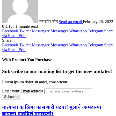
महादर्पण टीम
Send an email
February 26, 2022
0
1,138
1 minute read
Facebook
Twitter
Messenger
Messenger
WhatsApp
Telegram
Share
via Email
Print
Share
Facebook
Twitter
Messenger
Messenger
WhatsApp
Telegram
Share
via Email
Print
With Product You Purchase
Subscribe to our mailing list to get the new updates!
Lorem ipsum dolor sit amet, consectetur.
Enter your Email address
नात्याला काळिमा फासणारी घटना! मुलाने जन्मदात्या
बापाला पाठविले यमसदनी!