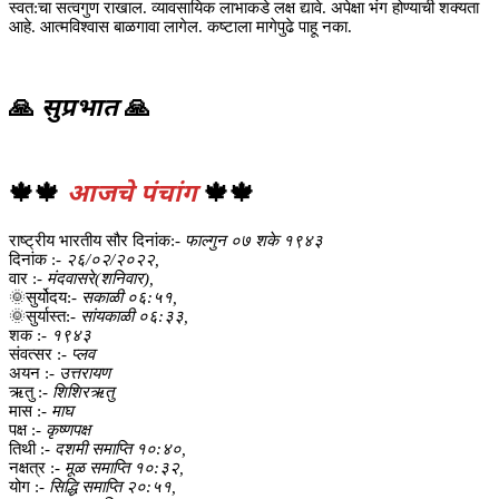
स्वत:चा सत्वगुण राखाल. व्यावसायिक लाभाकडे लक्ष द्यावे. अपेक्षा भंग होण्याची शक्यता
आहे. आत्मविश्वास बाळगावा लागेल. कष्टाला मागेपुढे पाहू नका.
🙏
सुप्रभात
🙏
🍁🍁
आजचे पंचांग
🍁🍁
राष्ट्रीय भारतीय सौर दिनांक:-
फाल्गुन ०७ शके १९४३
दिनांक :-
२६/०२/२०२२,
वार :-
मंदवासरे(शनिवार),
🌞सुर्योदय:-
सकाळी ०६:५१,
🌞सुर्यास्त:-
सांयकाळी ०६:३३,
शक :-
१९४३
संवत्सर :-
प्लव
अयन :-
उत्तरायण
ऋतु :-
शिशिरऋतु
मास :-
माघ
पक्ष :-
कृष्णपक्ष
तिथी :-
दशमी समाप्ति १०:४०,
नक्षत्र :-
मूळ समाप्ति १०:३२,
योग :-
सिद्धि समाप्ति २०:५१,