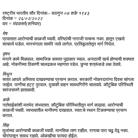
राष्ट्रीय भारतीय सौर दिनांक:-
फाल्गुन ०७ शके १९४३
दिनांक =
२६/०२/२०२२
वार =
मंदवासरे(शनिवार)
मेष
प्रवासात आरोग्याची काळजी घ्यावी. वरिष्ठांची नाराजी पत्करू नका. हातून एखादे
सत्कार्य घडेल. मानभंगाला सामोरे जावे लागेल. प्रतिकूलतेतून मार्ग निघेल.
वृषभ
मनाने कामे मिळवाल. सामाजिक कामात पुढाकार घ्याल. अनाठायी खर्च होण्याची शक्यता
आहे. नोकरीच्या ठिकाणी चालढकल महागात पडेल. छुप्या शत्रूंकडे लक्ष ठेवावे.
मिथुन
सतत आपले अस्तित्व दाखवण्याचा प्रयत्न कराल. सरकारी नोकरदारांना दिवस चांगला
जाईल. पत्नीचा हट्ट पुरवाल. दुचाकी वाहन सावधगिरीने चालवावे. कौटुंबिक परिस्थिती
समंजसपणे हाताळावी.
कर्क
नातेवाईकांशी मतभेद संभवतात. कौटुंबिक परिस्थितीतून मार्ग काढावा. आरोग्याची
काळजी घ्यावी. स्वभावातील मानीपणा दाखवाल. स्वत:चे स्थान टिकवण्याचा प्रयत्न
कराल.
सिंह
मुलांच्या आरोग्याची काळजी घ्यावी. मानसिक ताण राहील. रागाचा पारा चढू देवू नका.
चोरांपासून सावध राहावे. ओळखीचा फायदा होईल.