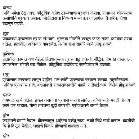
कन्या
अति अपेक्षा ठेवू नका. कौटुंबिक क्लेश टाळण्याचा प्रयत्न करावा. समाधान शोधण्याचा
कसोशीने प्रयत्न कराल. जोडीदाराचा निश्चय मान्य करावा लागेल. वैचारिक दिशा
बदलून पहावी.
तूळ
जवळच्या प्रवासात त्रास संभवतो. क्षुल्लक गोष्टीने खचून जाऊ नका. कामाचा उरक
वाढेल. हातातील अधिकार वापरावेत. मनोभंगाला सामोरे जावे लागू शकते.
वृश्चिक
हातातील कामात यश येईल. हितशत्रूंचा त्रास वाढू शकतो. बौद्धिक दिमाख दाखवाल.
उपासनेला चांगले बळ मिळेल. कौटुंबिक वादविवाद सामोपचाराने हाताळा.
धनू
प्रवासात रुखरुख लागून राहील. मन:शांती जपण्याचा प्रयत्न करावा. गृहसौख्याला
अधिक प्राधान्य द्यावे. बदलांकडे सकारात्मकतेने पहावे. नातेवाईकांचा विरोध होवू शकतो.
मकर
वायफळ खर्च वाढेल. इच्छा नसताना प्रवास करावा लागेल. कोणाच्याही मदती शिवाय
कामे पार पाडाल. योग्य तारतम्य बुद्धी वापरावी. प्रांजळपणे वागणे ठेवाल.
कुंभ
उदारपणे वागणे ठेवाल. बोलण्यातून अहंपणा दर्शवू नका. नको तिथे खर्च कराल. बढतीची
चिन्हे दिसून येतील. घशाचे विकार होण्याची शक्यता आहे.
मीन