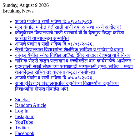
Sunday, August 9 2026
Breaking News
आजचे पंचांग व राशी भविष्य दि.०९/०८/२०२६,
मुळा कॅनॉल मार्फत शेतीसाठी पाणी दया अन्यथा धरणे आंदोलन!
कोतुळेश्वर विद्यालयाचे माजी प्राचार्य बी के देशमुख जिल्हा क्रीडा
अधिकारी यांच्याकडून सन्मानित
आजचे पंचांग व राशी भविष्य दि.०८/०८/२०२६,
नेप्ती विद्यालयात विद्यार्थ्यांना शैक्षणिक साहित्य व गणवेशाचे वाटप,
कोतुळ येथील ज्येष्ठ विधिज्ञ अॅड. देविदास दादा देशमुख यांचे निधन;
नाशिक रोटरी कडून परसबाग व गच्चीवरील बाग कार्यशाळेचे आयोजन.”
पद्मशाली सखी संघम’च्या अध्यक्षपदी भाग्यलक्ष्मी तुम्मा, सचिव – ममता
तलकोकूल सचिव तर कल्पना कट्टा कार्याध्यक्ष
आजचे पंचांग व राशी भविष्य दि.०७/०८/२०२६,
राजा हरिश्चंद्र विद्यालयातील दहावीच्या विद्यार्थ्यांना दहावीच्या
विद्यार्थ्यांना मोफत मोबाईल ॲप!
Sidebar
Random Article
Log In
Instagram
YouTube
Twitter
Facebook