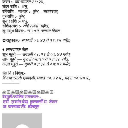
करण :-
बव समाप्ति २१:२७,
चंद्र राशि :-
धनु,
रविराशि – नक्षत्र :-
कुंभ – शततारका,
गुरुराशि :-
कुंभ,
शुक्रराशि :-
धनु,
राशिप्रवेश :-
राशिप्रवेश नाहीत,
शुभाशुभ दिवस:-
स.११नं. चांगला दिवस,
✿राहूकाळ:-
सकाळी ०९:४७ ते ११:१५ पर्यंत,
♦
लाभदायक वेळा
शुभ मुहूर्त —
सकाळी ०८:१९ ते ०९:४७ पर्यंत,
लाभ मुहूर्त —
दुपारी ०२:१० ते ०३:३८ पर्यंत,
अमृत मुहूर्त —
दुपारी ०३:३८ ते ०५:०५ पर्यंत,
❀ दिन विशेष:-
विजया(स्मार्त) एकादशी, घबाड १०:३२ प., भद्रा १०:४० प.,
————–
🙏🏻🙏🏻🙏🏻🙏🏻🙏🏻🙏🏻
वेदमुर्ती/ज्योतिष सल्लागार:-
श्री. प्रशांत(देवा) कुलकर्णी रा. जेऊर
ता. करमाळा जि. सोलापूर