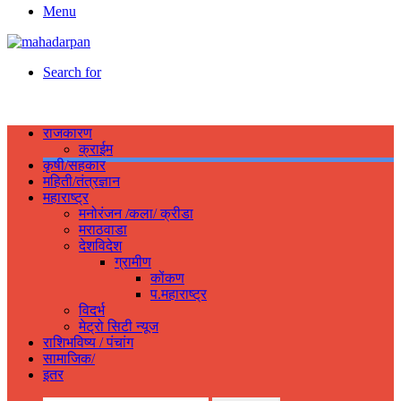
Menu
Search for
राजकारण
क्राईम
कृषी/सहकार
महिती/तंत्रज्ञान
महाराष्ट्र
मनोरंजन /कला/ क्रीडा
मराठवाडा
देशविदेश
ग्रामीण
कोंकण
प.महाराष्ट्र
विदर्भ
मेट्रो सिटी न्यूज
राशिभविष्य / पंचांग
सामाजिक/
इतर