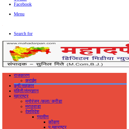
Facebook
Menu
Search for
राजकारण
क्राईम
कृषी/सहकार
महिती/तंत्रज्ञान
महाराष्ट्र
मनोरंजन /कला/ क्रीडा
मराठवाडा
देशविदेश
ग्रामीण
कोंकण
प.महाराष्ट्र