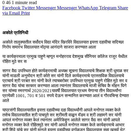
0
46
1 minute read
Facebook
Twitter
Messenger
Messenger
WhatsApp
Telegram
Share
via Email
Print
अकोले प्रतिनिधी
अकोले तालुक्यातील सर्वोदय विद्या मंदिर खिरविरे विद्यालयात इयत्ता दहावीचा सदिच्छा
निरोप समारंभ विद्यालयात मोठ्या आनंदाने साजरा करण्यात आला
या कार्यक्रमाला प्रमुख पाहुणे म्हणून मनोहरराव देशमुख सीनियर कॉलेज राजुर येथील
रोहित मुठे सर स
सागर वैद्य उपस्थित होते कार्यक्रमाची अध्यक्ष सूचना विद्यालयाचे शिक्षक श्री धुमाळ सर
यांनी माडली अनुमोदन श्री कोते सर यांनी दिले कार्यक्रमाचे प्रास्ताविक विद्यालयाचे
प्राचार्य श्री परबत सर यांनी केले त्याचबरोबर उपस्थित प्रमुख पाहुणे रोहित मुठे सर व
सागर वैद्य यांचा सत्कार करण्यात आला त्यानंतर विद्यालयाचे माजी सचिव कै मोहन घिगे
सर यांच्या स्मरणार्थ 2020/2021यावर्षी विद्यालयात प्रथम येणाऱ्या तीन विद्यार्थ्यांना
प्रत्येकी 1001, 701 व 501 रुपये देऊन सन्मानित करण्यात आलं व गौरवचिन्ह देण्यात
आले
याप्रसंगी विद्यालयातील इयत्ता दहावीच्या दहा विद्यार्थ्यांनी आपले मनोगत व्यक्त केले
तसेच विद्यालयातील श्री पाचपुते सर श्रीमती वाळून मॅडम व श्री लहामगे सर यांनी
आपलं मनोगत व्यक्त केलं त्यानंतर अमेरिकेहून आलेले सागर वैद्य सर यांनी आपले
मनोगत व्यक्त केले रोहितमुठे सर यांनी आपले मनोगत व्यक्त केले कार्यक्रमाचे आभार
श्री शिंदे यांचे सर यांनी मानले इयत्ता दहावीच्या वर्गाकडून विद्यालयास सहा खुर्च्या भेट