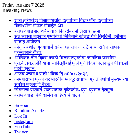
Friday, August 7 2026
Breaking News
राजा हरिश्चंद्र विद्यालयातील दहावीच्या विद्यार्थ्यांना दहावीच्या
विद्यार्थ्यांना मोफत मोबाईल ॲप!
ब्राम्हणवाड्यात अवैध दारू विक्रीवर पोलिसांचा छापा
संत सावता महाराज पुण्यतिथी निमित्ताने कोतुळ येथे त्रिदिनी हरीनाम
सप्ताह आयोजन
कोतुळ येथील मृदंगाचार्य संकेत महाराज आरोटे यांचा संगीत साधक
पुरस्काराने गौरव!
अमेरिकेत तीन दिवस मराठी चित्रपटसृष्टीचा जागतिक जल्लोष!
प्रा.बी.एच.तेलोरे यांना सावित्रीबाई फुले पुणे विदयापिठाकडून पीएच.डी.
पदवी प्रदान.
आजचे पंचांग व राशी भविष्य दि.०६/०८/२०२६
कामगारांच्या प्रश्नांवर भारतीय मजदूर संघाच्या प्रतिनिधींची मुख्यमंत्र्यां
समवेत महत्त्वपूर्ण बैठक.
जीवनाचा पासवर्ड सकारात्मक दृष्टिकोन- प्रा. प्रशांत देशमुख
ब्राम्हणवाडा येथे शालेय साहित्याचे वाटप
Sidebar
Random Article
Log In
Instagram
YouTube
Twitter