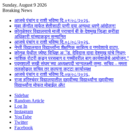
Sunday, August 9 2026
Breaking News
आजचे पंचांग व राशी भविष्य दि.०९/०८/२०२६,
मुळा कॅनॉल मार्फत शेतीसाठी पाणी दया अन्यथा धरणे आंदोलन!
कोतुळेश्वर विद्यालयाचे माजी प्राचार्य बी के देशमुख जिल्हा क्रीडा
अधिकारी यांच्याकडून सन्मानित
आजचे पंचांग व राशी भविष्य दि.०८/०८/२०२६,
नेप्ती विद्यालयात विद्यार्थ्यांना शैक्षणिक साहित्य व गणवेशाचे वाटप,
कोतुळ येथील ज्येष्ठ विधिज्ञ अॅड. देविदास दादा देशमुख यांचे निधन;
नाशिक रोटरी कडून परसबाग व गच्चीवरील बाग कार्यशाळेचे आयोजन.”
पद्मशाली सखी संघम’च्या अध्यक्षपदी भाग्यलक्ष्मी तुम्मा, सचिव – ममता
तलकोकूल सचिव तर कल्पना कट्टा कार्याध्यक्ष
आजचे पंचांग व राशी भविष्य दि.०७/०८/२०२६,
राजा हरिश्चंद्र विद्यालयातील दहावीच्या विद्यार्थ्यांना दहावीच्या
विद्यार्थ्यांना मोफत मोबाईल ॲप!
Sidebar
Random Article
Log In
Instagram
YouTube
Twitter
Facebook