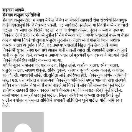
शहाराम आगळे
शेवगाव तालुका प्रतिनिधी
शेवगाव तालुक्यातील भायगाव येथील विविध कार्यकारी सहकारी सेवा संस्थेची निवडणुक
काही दिवसापुर्वी बिनविरोध पार पडली. १३ जागेसाठी झालेल्या या निवडी मध्ये सत्ताधारी
गटाला ११ जागा तर विरोधी गटाला २ जागा देण्यात आल्या. नुतन अध्यक्ष व उपाध्यक्ष
निवडीसाठी घेतलेला सभेमध्ये पुढील निर्णय घेण्यात आला. अध्यक्षपदासाठी कल्याण केशव
आढाव यांच्या निवडीची सुचना पांडुरंग मुरलीधर आढाव यांनी मांडली त्यास अशोक
कचरू आढाव अनुमोदन दिले. तर उपाध्यक्षपदासाठी विठ्ठल कुंडलिक लांडे यांच्या
निवडीची सुचना रमेश एकनाथ आढाव यांनी मांडली त्यास सौ. आशादेवी लक्षणराव लांडे
यांनी अनुमोदन दिले. अध्यक्ष व उपाध्यक्षपदासाठी प्रत्येकी एक एक अर्ज आल्याने दोन्ही
निवडी बिनविरोध जाहिर करण्यात आल्या.
यावेळी नुतन संचालक कल्याण आढाव, विठ्ठल लांडे, अशोक आढाव, रमेश आढाव,
पांडुरंग आढाव, लक्ष्मण शेकडे, संदिप दुकळे, रामेश्वर दुकळे, संजय कानडे, अंबादास
सांगळे, सौ. आशादेवी लांडे, सौ.सुनिता लांडे उपस्थित होते. निवडणुक निर्णय अधिकारी
म्हणून एस. एस. थोरात व साहाय्यक निवडणुक अधिकारी म्हणुन भायगाव सेवा संस्थेचे
सचिव काकासाहेब विखे यांनी काम पाहिले.या निवडीचे लोकनेते मारूतराव घुले पाटील
ज्ञानेश्वर सहकारी साखर कारखान्याचे चेअरमन माजी आमदार नरेंद्र घुले पाटील,
माजी आमदार चंद्रशेखर घुले पाटील, जिल्हा परिषेदेच्या अध्यक्षा राजश्रीताई घुले
पाटील व शेवागाव पंचायत समितीचे सभापती डॉ.क्षितिज घुले पाटील यांनी अभिंनदन
केले.