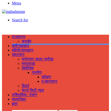
Menu
Search for
राजकारण
क्राईम
कृषी/सहकार
महिती/तंत्रज्ञान
महाराष्ट्र
मनोरंजन /कला/ क्रीडा
मराठवाडा
देशविदेश
ग्रामीण
कोंकण
प.महाराष्ट्र
विदर्भ
मेट्रो सिटी न्यूज
राशिभविष्य / पंचांग
सामाजिक/
इतर