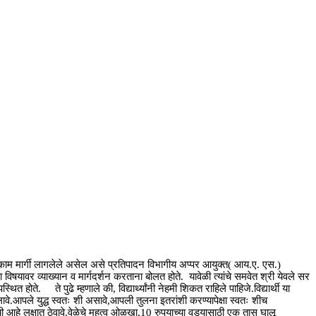
क्के काम मार्गी लागलेले असेल असे प्रतिपादन विभागीय अप्पर आयुक्त( आय.ए. एस.)
िषयावर व्याख्यान व मार्गदर्शन करताना बोलत होते. यावेळी त्यांचे समवेत श्री येवले सर
ित होते. ते पुढे म्हणाले की, विद्यार्थ्यांनी नेहमी शिकत राहिले पाहिजे.विद्यार्थी या
ालावे.आपले युद्ध स्वतः शी असावे,आपली तुलना इतरांशी करण्यापेक्षा स्वतः शीच
ची आहे लक्षात ठेवावे.वेळेचे महत्व ओळखा,10 रुपयाच्या वड्यासाठी एक तास घालू