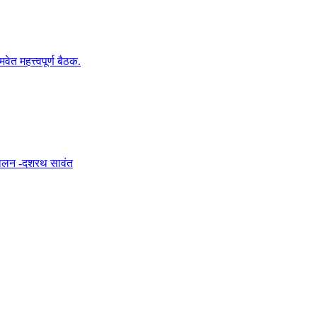
वेत महत्त्वपूर्ण बैठक.
आंदोलन -दशरथ सावंत