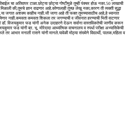
.मोबाईल चा अतिवापर टाळा.छोट्या छोट्या गोष्टीमुळे तुम्ही पंक्चर होऊ नका.50 लाखाची
े मिळाली की,तुमचे ज्ञान वाढणार आहे.कोणालाही तुच्छ लेखू नका,कारण ती व्यक्ती सुद्धा
ंतर करा.या जगात अशक्य काहीच नाही.जी जागा आहे ती फक्त तुमच्यासाठीच आहे,हे ध्यानात
चण येणार नाही.कमवता कमवता शिकला तर जगण्याची व जीवनात हरण्याची भिती वाटणार
ा. यावेळी डॉ. विजयकुमार फड यांनी अनेक उदाहरणे देऊन सर्वाना वास्तविकतेची जाणीव करून
यकुमार फड यांनी ब्र. भू. मोरेदादा आध्यत्मिक वाचनालय व स्पर्धा परीक्षा अभ्यासिकेची
नी केले तर आभार मनाली रासने यांनी मानले.यावेळी मोठ्या संख्येने विद्यार्थी, पालक,महिला व