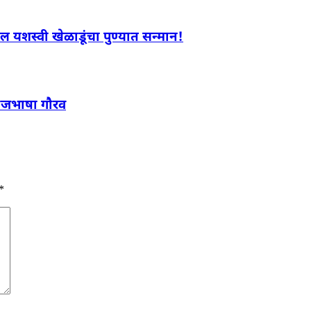
तील यशस्वी खेळाडूंचा पुण्यात सन्मान!
राजभाषा गौरव
*