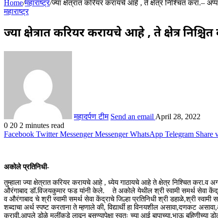
Home
/
महाराष्ट्र
/
ज्या क्षेत्रात करियर करायचे आहे , ते क्षेत्र निश्चित करा.– अ
महाराष्ट्र
ज्या क्षेत्रात करियर करायचे आहे , ते क्षेत्र नि
महादर्पण टीम
Send an email
April 28, 2022
0
20
2 minutes read
Facebook
Twitter
Messenger
Messenger
WhatsApp
Telegram
Share 
अकोले प्रतिनिधी-
तुम्हाला ज्या क्षेत्रात करियर करायचे आहे , ध्येय गाठायचे आहे ते क्षेत्र निश्चित कर
औरंगाबाद डॉ.विजयकुमार फड यांनी केले. ते अकोले येथील श्री स्वामी समर्थ सेवा केंद्र
व औरंगाबाद चे श्री स्वामी समर्थ सेवा केंद्राचे जिल्हा प्रतिनिधी श्री डहाळे,श्री स्वामी स
शब्दाचा अर्थ स्पष्ट करताना ते म्हणाले की, विद्यार्थी हा विनयशील असावा,दणकट असावा,आप
करावी.आपले डोळे मुलींकडे लावून बसण्यापेक्षा स्वतः च्या आई बापाच्या,भाऊ बहिणीच्या 