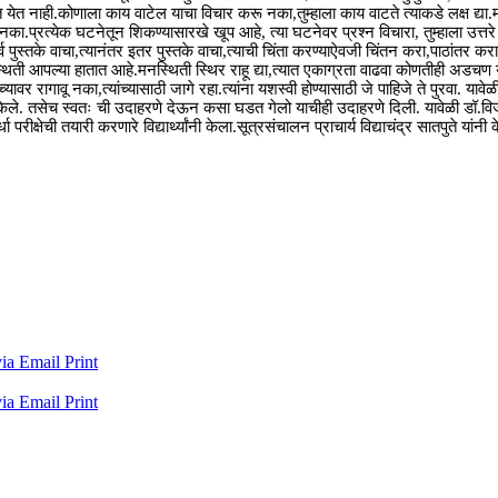
 येत नाही.कोणाला काय वाटेल याचा विचार करू नका,तुम्हाला काय वाटते त्याकडे लक्ष द्या
 नका.प्रत्येक घटनेतून शिकण्यासारखे खूप आहे, त्या घटनेवर प्रश्न विचारा, तुम्हाला उत्तर
 ची सर्व पुस्तके वाचा,त्यानंतर इतर पुस्तके वाचा,त्याची चिंता करण्याऐवजी चिंतन करा,पाठा
थिती आपल्या हातात आहे.मनस्थिती स्थिर राहू द्या,त्यात एकाग्रता वाढवा कोणतीही अड
ांच्यावर रागावू नका,त्यांच्यासाठी जागे रहा.त्यांना यशस्वी होण्यासाठी जे पाहिजे ते पुरव
ुग्ध केले. तसेच स्वतः ची उदाहरणे देऊन कसा घडत गेलो याचीही उदाहरणे दिली. यावेळी डॉ.विज
रीक्षेची तयारी करणारे विद्यार्थ्यांनी केला.सूत्रसंचालन प्राचार्य विद्याचंद्र सातपुते यां
via Email
Print
via Email
Print