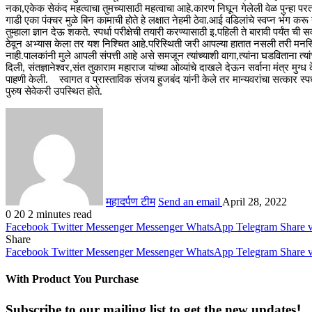
नका,एकेक सेकंद महत्वाचा तुमच्यासाठी महत्वाचा आहे.कारण निघून गेलेली वेळ पुन्हा परत
गाडी एका पंक्चर मुळे बिन कामाची होते हे लक्षात नेहमी ठेवा.आई वडिलांचे स्वप्न भंग करू
तुम्हाला ज्ञान देऊ शकते. स्पर्धा परीक्षेची तयारी करण्यासाठी इ.पहिली ते बारावी पर्यंत
ठेवून अभ्यास केला तर यश निश्चित आहे.परिस्थिती जरी आपल्या हातात नसली तरी मनस्
नाही.पालकांनी मुले आपली संपत्ती आहे असे समजून त्यांच्याशी वागा,त्यांना घडविताना त्य
दिली, संतज्ञानेश्वर,संत तुकाराम महाराज यांच्या ओव्यांचे दाखले देऊन सर्वाना मंत्र म
पाहणी केली. स्वागत व प्रास्ताविक संजय हुजबंद यांनी केले तर मान्यवरांचा सत्कार स्पर्धा प
पुरुष सेवेकरी उपस्थित होते.
महादर्पण टीम
Send an email
April 28, 2022
0
20
2 minutes read
Facebook
Twitter
Messenger
Messenger
WhatsApp
Telegram
Share 
Share
Facebook
Twitter
Messenger
Messenger
WhatsApp
Telegram
Share 
With Product You Purchase
Subscribe to our mailing list to get the new updates!