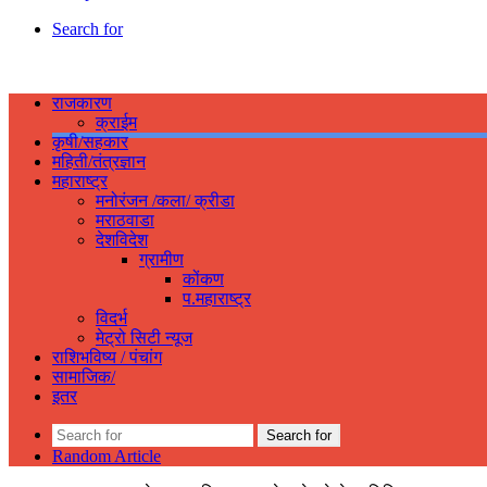
Search for
राजकारण
क्राईम
कृषी/सहकार
महिती/तंत्रज्ञान
महाराष्ट्र
मनोरंजन /कला/ क्रीडा
मराठवाडा
देशविदेश
ग्रामीण
कोंकण
प.महाराष्ट्र
विदर्भ
मेट्रो सिटी न्यूज
राशिभविष्य / पंचांग
सामाजिक/
इतर
Search for
Random Article