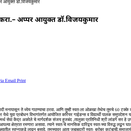
प्पर आयुक्त डॉ.विजयकुमार
श्चित करा.– अप्पर आयुक्त डॉ.विजयकुमार
via Email
Print
ा.व अगदी मनापासून ते ध्येय गाठण्याचा ठरवा. आणि तुम्ही स्वतःला ओळखा तेथेच तुमचे 60 ट
 येथे युवा प्रबोधन विभागांतर्गत आयोजित करियर गाईडन्स व विद्यार्थी पालक समुपदेशन या व
मर्थ सेवा केंद्र अकोले चे मार्गदर्शक संजय हुजबंद ,तालुका प्रतिनिधी श्री लांडगे सर हे उपस्थ
ल्या क्षेत्रात रमणारा असावा. त्याने स्वतःचे मानसिक दारिद्र्य स्वतःच्या विरुद्ध लढून घ
डोळ्यातील स्वप्नाकडे लावून बसावे. तुमच्यावर आता जबाबदारी स्वतः बरोबर कुटुंबाची,समाजा