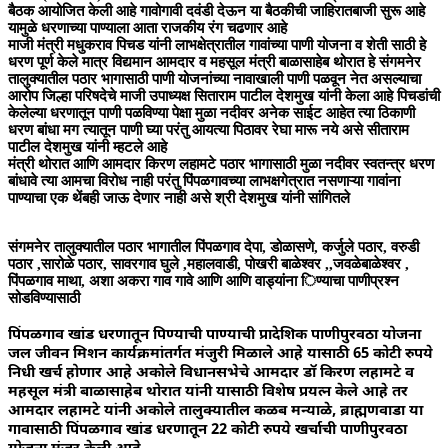
बैठक आयोजित केली आहे गावोगावी दवंडी देऊन या बैठकीची जाहिरातबाजी सुरू आहे
यामुळे धरणाच्या पाण्याला आता राजकीय रंग चढणार आहे
माजी मंत्री मधुकराव पिचड यांनी लाभक्षेत्रातील गावांच्या पाणी योजना व शेती साठी हे
धरण पूर्ण केले मात्र विद्यमान आमदार व महसूल मंत्री बाळासाहेब थोरात हे संगमनेर
तालुक्यातील पठार भागासाठी पाणी योजनांच्या नावाखाली पाणी पळवून नेत असल्याचा
आरोप जिल्हा परिषदेचे माजी उपाध्यक्ष सिताराम पाटील देशमुख यांनी केला आहे पिचडांची
केलेल्या धरणातून पाणी पळविण्या पेक्षा मुळा नदीवर अनेक साईट आहेत त्या ठिकाणी
धरण बांधा मग त्यातून पाणी घ्या परंतु आयत्या पिठावर रेघा मारू नये असे सीताराम
पाटील देशमुख यांनी म्हटले आहे
मंत्री थोरात आणि आमदार किरण लहामटे पठार भागासाठी मुळा नदीवर स्वतन्त्र धरण
बांधावे त्या आमचा विरोध नाही परंतु पिंपळगावच्या लाभक्षगेत्रात नसणाऱ्या गावांना
पाण्याचा एक थेंबही जाऊ देणार नाही असे श्री देशमुख यांनी सांगितले
संगमनेर तालुक्यातील पठार भागातील पिंपळगाव देपा, डोळासणे, कर्जुले पठार, वरुडी
पठार ,सारोळे पठार, सावरगाव घुले ,महालवाडी, पोखरी बाळेश्वर ,,जवळेबाळेश्वर ,
पिंपळगाव माथा, अशा अकरा गाव गावे आणि आणि वाड्यांना िण्याचा पाणीप्रश्‍न
सोडविण्यासाठी
पिंपळगाव खांड धरणातून पिण्याची पाण्याची प्रादेशिक पाणीपुरवठा योजना
जल जीवन मिशन कार्यक्रमांतर्गत मंजुरी मिळाले आहे यासाठी 65 कोटी रुपये
निधी खर्च होणार आहे अकोले विधानसभेचे आमदार डॉ किरण लहामटे व
महसूल मंत्री बाळासाहेब थोरात यांनी यासाठी विशेष प्रयत्न केले आहे तर
आमदार लहामटे यांनी अकोले तालुक्यातील कळब मन्याळे, ब्राह्मणवाडा या
गावासाठी पिंपळगाव खांड धरणातून 22 कोटी रुपये खर्चाची पाणीपुरवठा