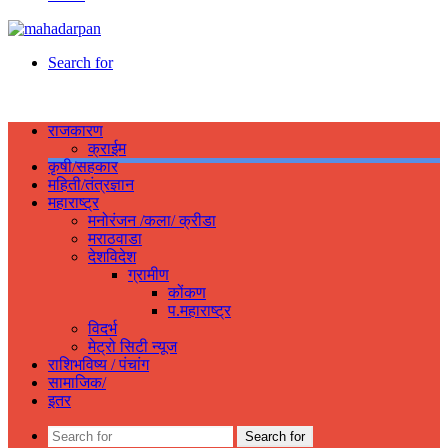
Search for
राजकारण
क्राईम
कृषी/सहकार
महिती/तंत्रज्ञान
महाराष्ट्र
मनोरंजन /कला/ क्रीडा
मराठवाडा
देशविदेश
ग्रामीण
कोंकण
प.महाराष्ट्र
विदर्भ
मेट्रो सिटी न्यूज
राशिभविष्य / पंचांग
सामाजिक/
इतर
Search for