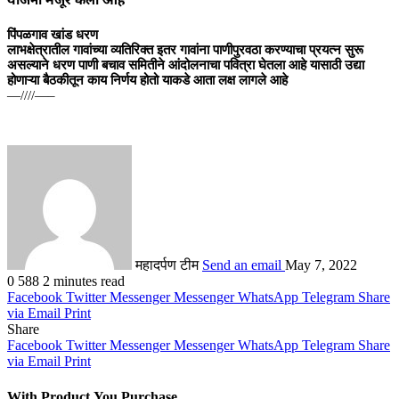
योजना मंजूर केली आहे
पिंपळगाव खांड धरण
लाभक्षेत्रातील गावांच्या व्यतिरिक्त इतर गावांना पाणीपुरवठा करण्याचा प्रयत्न सुरू
असल्याने धरण पाणी बचाव समितीने आंदोलनाचा पवित्रा घेतला आहे यासाठी उद्या
होणाऱ्या बैठकीतून काय निर्णय होतो याकडे आता लक्ष लागले आहे
—////—–
महादर्पण टीम
Send an email
May 7, 2022
0
588
2 minutes read
Facebook
Twitter
Messenger
Messenger
WhatsApp
Telegram
Share
via Email
Print
Share
Facebook
Twitter
Messenger
Messenger
WhatsApp
Telegram
Share
via Email
Print
With Product You Purchase