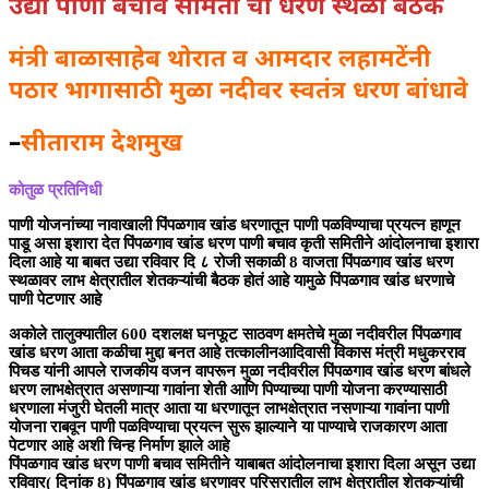
उद्या पाणी बचाव समिती ची धरण स्थळी बैठक
मंत्री बाळासाहेब थोरात व आमदार लहामटेंनी
पठार भागासाठी मुळा नदीवर स्वतंत्र धरण बांधावे
–
सीताराम देशमुख
कोतुळ प्रतिनिधी
पाणी योजनांच्या नावाखाली पिंपळगाव खांड धरणातून पाणी पळविण्याचा प्रयत्न हाणून
पाडू असा इशारा देत पिंपळगाव खांड धरण पाणी बचाव कृती समितीने आंदोलनाचा इशारा
दिला आहे या बाबत उद्या रविवार दि ८ रोजी सकाळी 8 वाजता पिंपळगाव खांड धरण
स्थळावर लाभ क्षेत्रातील शेतकऱ्यांची बैठक होतं आहे यामुळे पिंपळगाव खांड धरणाचे
पाणी पेटणार आहे
अकोले तालुक्यातील 600 दशलक्ष घनफूट साठवण क्षमतेचे मुळा नदीवरील पिंपळगाव
खांड धरण आता कळीचा मुद्दा बनत आहे तत्कालीनआदिवासी विकास मंत्री मधुकरराव
पिचड यांनी आपले राजकीय वजन वापरून मुळा नदीवरील पिंपळगाव खांड धरण बांधले
धरण लाभक्षेत्रात असणाऱ्या गावांना शेती आणि पिण्याच्या पाणी योजना करण्यासाठी
धरणाला मंजुरी घेतली मात्र आता या धरणातून लाभक्षेत्रात नसणाऱ्या गावांना पाणी
योजना राबवून पाणी पळविण्याचा प्रयत्न सुरू झाल्याने या पाण्याचे राजकारण आता
पेटणार आहे अशी चिन्ह निर्माण झाले आहे
पिंपळगाव खांड धरण पाणी बचाव समितीने याबाबत आंदोलनाचा इशारा दिला असून उद्या
रविवार( दिनांक 8) पिंपळगाव खांड धरणावर परिसरातील लाभ क्षेत्रातील शेतकऱ्यांची