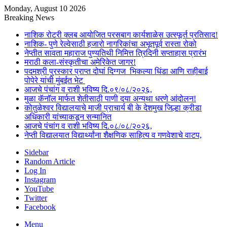
Monday, August 10 2026
Breaking News
नाशिक रोटरी क्लब आयोजित परसबाग कार्यशाळेस उत्स्फूर्त प्रतिसाद!
नाशिक- पुणे रेल्वेसाठी हजारो नागरिकांचा अभूतपूर्व रास्ता रोको
नेप्तीत सावता महाराज पुण्यतिथी निमित्त त्रिदिनी सप्ताहास प्रारंभ
मराठी कला-संस्कृतीचा अमेरिकेत जागर!
पदमश्री पुरस्कार प्राप्त दोघां दिग्गज भिकल्या धिंडा आणि राहीबाई
पोपेरे यांची मुंबईत भेट
आजचे पंचांग व राशी भविष्य दि.०९/०८/२०२६,
मुळा कॅनॉल मार्फत शेतीसाठी पाणी दया अन्यथा धरणे आंदोलन!
कोतुळेश्वर विद्यालयाचे माजी प्राचार्य बी के देशमुख जिल्हा क्रीडा
अधिकारी यांच्याकडून सन्मानित
आजचे पंचांग व राशी भविष्य दि.०८/०८/२०२६,
नेप्ती विद्यालयात विद्यार्थ्यांना शैक्षणिक साहित्य व गणवेशाचे वाटप,
Sidebar
Random Article
Log In
Instagram
YouTube
Twitter
Facebook
Menu