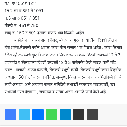
न.1 रु 1051ते 1211
1न.2 ला रु.851 ते 1051
न.3 ला रु.651 ते 851
गोल्टी रु. 451 ते 750
खाद रु. 150 ते 501 प्रमाणे बाजार भाव मिळाले आहेत.
अकोले बाजार आवारात रविवार, मंगळवार, गुरुवार या तीन दिवशी लीलाव
होत आहेत.शेतकरी वर्गाने आपला कांदा योग्य बाजार भाव मिळत आहेत . कांदा लिलाव
वेळेत पूर्ण करण्याचे दृष्टीने कांदा वजन लिलावाच्या आदल्या दिवशी सकाळी 12 ते 7
वाजेपर्यंत व लिलावाच्या दिवशी सकाळी 12 ते 3 वाजेपर्यंत केले जाईल याची नोंद
हमाल , मापाडी, आडत व्यापारी, शेतकरी बंधूनी घ्यावी. शेतकरी बंधूनी कांदा विक्रीस
आणताना 50 किलो बारदान गोनित, वाळ्वुण, निवड करुन बाजार समितीमध्ये विक्री
साठी आनावा. असे आवाहन बाजार समितिचे सभापती परबतराव नाईकवाडी, उप
सभापती भरत देशमाने , संचालक व सचिव अरुण आभाळे यांनी केले आहे.
Facebook
Twitter
Messenger
WhatsApp
Telegram
Share via Email
Print