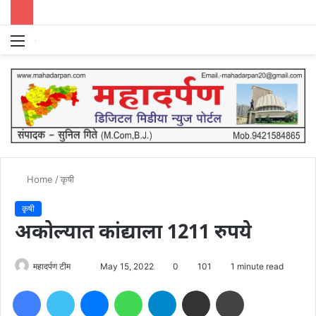
Menu
S
fo
Home
/
कृषी
कृषी
अकोल्यात कांद्याला 1211 रुपये
Send
महादर्पण टीम
May 15, 2022
0
101
1 minute read
an
Facebook
Twitter
Messenger
WhatsApp
Telegram
Share via Email
Print
email