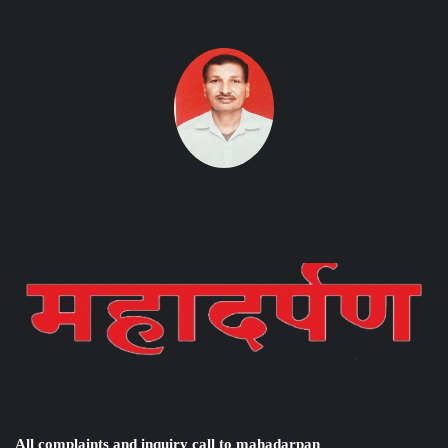
Instagram
Facebook
Twitter
YouTube
Instagram
Facebook
Twitter
YouTube
All complaints and inquiry call to mahadarpan