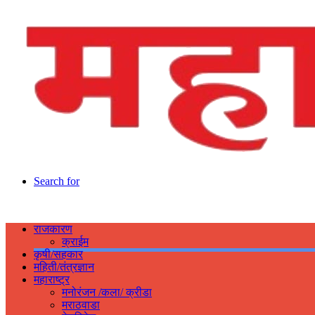
Search for
राजकारण
क्राईम
कृषी/सहकार
महिती/तंत्रज्ञान
महाराष्ट्र
मनोरंजन /कला/ क्रीडा
मराठवाडा