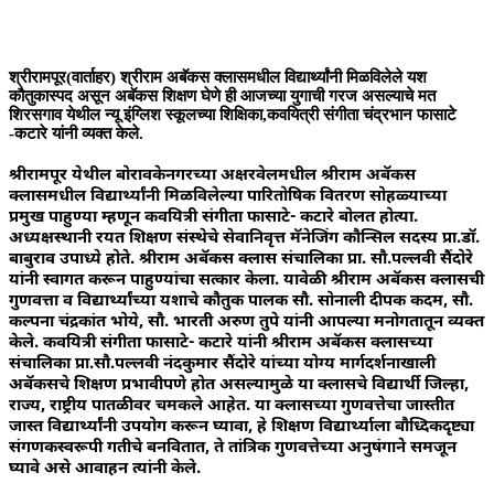
श्रीरामपूर(वार्ताहर) श्रीराम अबॅकस क्लासमधील विद्यार्थ्यांनी मिळविलेले यश
कौतुकास्पद असून अबॅकस शिक्षण घेणे ही आजच्या युगाची गरज असल्याचे मत
शिरसगाव येथील न्यू इंग्लिश स्कूलच्या शिक्षिका,कवयित्री संगीता चंद्रभान फासाटे
-कटारे यांनी व्यक्त केले.
श्रीरामपूर येथील बोरावकेनगरच्या अक्षरवेलमधील श्रीराम अबॅकस
क्लासमधील विद्यार्थ्यांनी मिळविलेल्या पारितोषिक वितरण सोहळ्याच्या
प्रमुख पाहुण्या म्हणून कवयित्री संगीता फासाटे- कटारे बोलत होत्या.
अध्यक्षस्थानी रयत शिक्षण संस्थेचे सेवानिवृत्त मॅनेजिंग कौन्सिल सदस्य प्रा.डॉ.
बाबुराव उपाध्ये होते. श्रीराम अबॅकस क्लास संचालिका प्रा. सौ.पल्लवी सैंदोरे
यांनी स्वागत करून पाहुण्यांचा सत्कार केला. यावेळी श्रीराम अबॅकस क्लासची
गुणवत्ता व विद्यार्थ्यांच्या यशाचे कौतुक पालक सौ. सोनाली दीपक कदम, सौ.
कल्पना चंद्रकांत भोये, सौ. भारती अरुण तुपे यांनी आपल्या मनोगतातून व्यक्त
केले. कवयित्री संगीता फासाटे- कटारे यांनी श्रीराम अबॅकस क्लासच्या
संचालिका प्रा.सौ.पल्लवी नंदकुमार सैंदोरे यांच्या योग्य मार्गदर्शनाखाली
अबॅकसचे शिक्षण प्रभावीपणे होत असल्यामुळे या क्लासचे विद्यार्थी जिल्हा,
राज्य, राष्ट्रीय पातळीवर चमकले आहेत. या क्लासच्या गुणवत्तेचा जास्तीत
जास्त विद्यार्थ्यांनी उपयोग करून घ्यावा, हे शिक्षण विद्यार्थ्याला बौध्दिकदृष्ट्या
संगणकस्वरूपी गतीचे बनवितात, ते तांत्रिक गुणवत्तेच्या अनुषंगाने समजून
घ्यावे असे आवाहन त्यांनी केले.