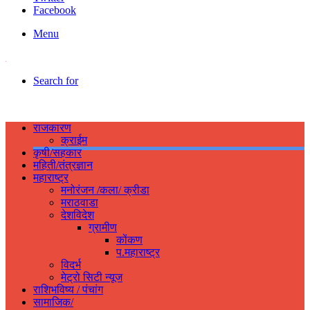
Facebook
Menu
Search for
राजकारण
क्राईम
कृषी/सहकार
महिती/तंत्रज्ञान
महाराष्ट्र
मनोरंजन /कला/ क्रीडा
मराठवाडा
देशविदेश
ग्रामीण
कोंकण
प.महाराष्ट्र
विदर्भ
मेट्रो सिटी न्यूज
राशिभविष्य / पंचांग
सामाजिक/