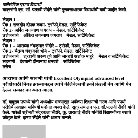
पारितोषिक प्राप्त विद्यार्थी
याप्रसंगी प्रा. सौं. पल्लवी सेंदोरे यांनी गुणवत्ताधारक विद्यार्थांची यादी जाहीर केली.
लेव्हल 1 –
रँक 1 राजदीप दीपक कदम- ट्रॉफी,मेडल, सर्टिफिकेट
रँक 2- अर्पित जगन्नाथ जगताप – मेडल, सर्टिफिकेट
उत्तेजनार्थ – अंकित जगन्नाथ जगताप – मेडल, सर्टिफिकेट
लेव्हल 2 –
रँक 1 – आराध्या नंदकुमार सेंदोरे – ट्रॉफी, मेडल, सर्टिफिकेट
रँक 2- चैतन्य चंद्रकांत भोये – ट्रॉफी, मेडल, सर्टिफिकेट
उत्तेजनार्थ – श्रावणी अरुण तुपे आणि जान्हवी अशोक माहूरे – मेडल व सर्टिफिकेट
सहभागी – देवयानी दीनानाथ धनवडे – सर्टिफिकेट
तसेच
आराध्या आणि श्रावणी यांची Excellent Olympiad advanced level
परीक्षेसाठी निवड झाल्याबद्दल त्यांचे कॅलिबेल्सची इको फ्रेंडली बॅग आणि पेन
देऊन सत्कार करण्यात आला.
डॉ. बाबुराव उपाध्ये यांनी अध्यक्षीय भाषणातून अबॅकस शिक्षणाची गरज आणि स्पर्धा
परीक्षेचे आवाहन याविषयी मनोगत व्यक्त केले. सूत्रसंचालन प्रा. सौ.पल्लवी सैंदोरे यांनी
केले. यावेळी श्रीमती चंद्रकला सैंदोरे, कु. ताराताई सैंदोरे यांनीही विद्यार्थ्यांच्या यशाचे
कौतुक केले. कृष्णा सैंदोरे यांनी आभार मानले.