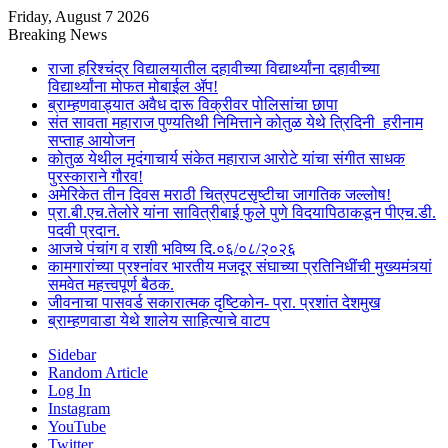
Friday, August 7 2026
Breaking News
राजा हरिश्चंद्र विद्यालयातील दहावीच्या विद्यार्थ्यांना दहावीच्या
विद्यार्थ्यांना मोफत मोबाईल ॲप!
ब्राम्हणवाड्यात अवैध दारू विक्रीवर पोलिसांचा छापा
संत सावता महाराज पुण्यतिथी निमित्ताने कोतुळ येथे त्रिदिनी हरीनाम
सप्ताह आयोजन
कोतुळ येथील मृदंगाचार्य संकेत महाराज आरोटे यांचा संगीत साधक
पुरस्काराने गौरव!
अमेरिकेत तीन दिवस मराठी चित्रपटसृष्टीचा जागतिक जल्लोष!
प्रा.बी.एच.तेलोरे यांना सावित्रीबाई फुले पुणे विदयापिठाकडून पीएच.डी.
पदवी प्रदान.
आजचे पंचांग व राशी भविष्य दि.०६/०८/२०२६
कामगारांच्या प्रश्नांवर भारतीय मजदूर संघाच्या प्रतिनिधींची मुख्यमंत्र्यां
समवेत महत्त्वपूर्ण बैठक.
जीवनाचा पासवर्ड सकारात्मक दृष्टिकोन- प्रा. प्रशांत देशमुख
ब्राम्हणवाडा येथे शालेय साहित्याचे वाटप
Sidebar
Random Article
Log In
Instagram
YouTube
Twitter