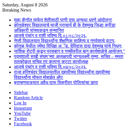
Saturday, August 8 2026
Breaking News
मुळा कॅनॉल मार्फत शेतीसाठी पाणी दया अन्यथा धरणे आंदोलन!
कोतुळेश्वर विद्यालयाचे माजी प्राचार्य बी के देशमुख जिल्हा क्रीडा
अधिकारी यांच्याकडून सन्मानित
आजचे पंचांग व राशी भविष्य दि.०८/०८/२०२६,
नेप्ती विद्यालयात विद्यार्थ्यांना शैक्षणिक साहित्य व गणवेशाचे वाटप,
कोतुळ येथील ज्येष्ठ विधिज्ञ अॅड. देविदास दादा देशमुख यांचे निधन;
नाशिक रोटरी कडून परसबाग व गच्चीवरील बाग कार्यशाळेचे आयोजन.”
पद्मशाली सखी संघम’च्या अध्यक्षपदी भाग्यलक्ष्मी तुम्मा, सचिव – ममता
तलकोकूल सचिव तर कल्पना कट्टा कार्याध्यक्ष
आजचे पंचांग व राशी भविष्य दि.०७/०८/२०२६,
राजा हरिश्चंद्र विद्यालयातील दहावीच्या विद्यार्थ्यांना दहावीच्या
विद्यार्थ्यांना मोफत मोबाईल ॲप!
ब्राम्हणवाड्यात अवैध दारू विक्रीवर पोलिसांचा छापा
Sidebar
Random Article
Log In
Instagram
YouTube
Twitter
Facebook