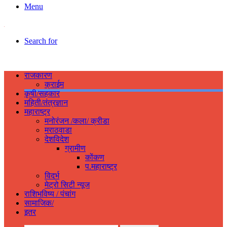
Menu
Search for
राजकारण
क्राईम
कृषी/सहकार
महिती/तंत्रज्ञान
महाराष्ट्र
मनोरंजन /कला/ क्रीडा
मराठवाडा
देशविदेश
ग्रामीण
कोंकण
प.महाराष्ट्र
विदर्भ
मेट्रो सिटी न्यूज
राशिभविष्य / पंचांग
सामाजिक/
इतर