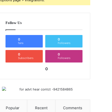
Follow Us
0
0
fans
Followers
0
0
Subscribers
Followers
0
Popular
Recent
Comments