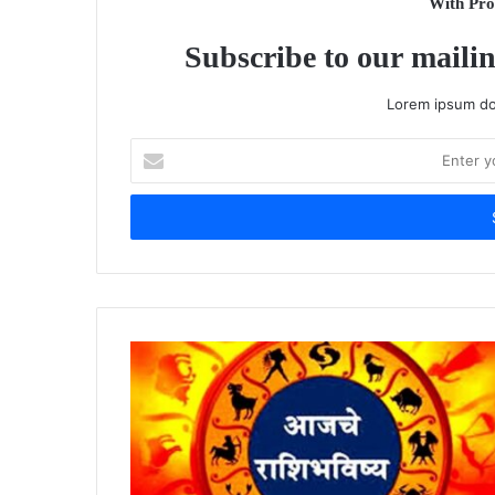
With Pro
Subscribe to our mailin
Lorem ipsum dol
Enter
your
Email
address