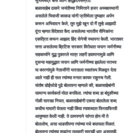
सुभाषचंद्र बोस आणि हिंदूहृदयसम्राट
बाळासाहेब ठाकरे जयंतीच्या निमित्ताने हजर अध्यक्षस्थानी
असलेले भिवाजी काकड यांनी प्रतिमेला पुष्पहार अर्पण
करून अभिवादन केले, तुम मुझे खून दो मैं तुम्हे आझादी
दूंगा म्हणत विदेशात कैद असलेल्या भारतीय सैनिकांना
एकत्रित करून आझाद हिंद सेनेची स्थापना केली. भारतावर
सत्ता असलेल्या ब्रिटिश सरकार विरोधात जपान जर्मनीच्या
सहकार्याने युद्ध पुकारले मात्र लहरी हवामानामुळे आणि
दुसऱ्या महायुद्धात जपान आणि जर्मनीच्या झालेला पराभव
या कारणांमुळे नेताजींनी भारताला स्वातंत्र्य मिळवून देता
आले नाही ही सल त्यांच्या मनात कायम राहूनच गेली.
संतोष डोईफोडे पुढे बोलताना म्हणाले की, बाळासाहेबांनी
सामान्य कार्यकर्ता मोठा बनविला. त्यांचा शब्द हा बंदूकीच्या
गोळी सारखा निघत, बाळासाहेबांनी एकदा बोललेला शब्द
कधीच माघारी घेतला नाही किंवा त्याशब्दात फिरवाफिरवी
आयुष्यात केली नाही. ते ठामपणाने सांगत होय मी ते
बोललोच, असा धाडसीपणा त्यांच्या मधे बघायला मिळतं.
बोलताना त्यांच्या शब्दांना तलवारी सारखी धार असायची.