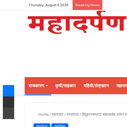
Thursday, August 6 2026
Breaking News
Messenger
राजकारण
कृषी/सहकार
महिती/तंत्रज्ञान
महाराष्
Share via Email
Print
Home
/
महाराष्ट्र
/
मराठवाडा
/
हिंदूहृदयसम्राट बाळासाहेब ठाकरे 
मराठवाडा
सामाजिक