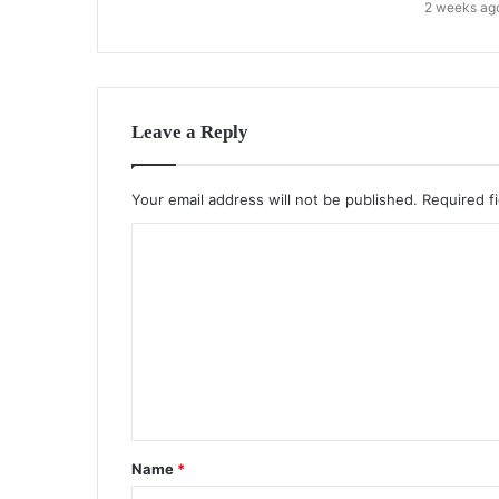
2 weeks ag
Leave a Reply
Your email address will not be published.
Required f
C
o
m
m
e
n
t
Name
*
*