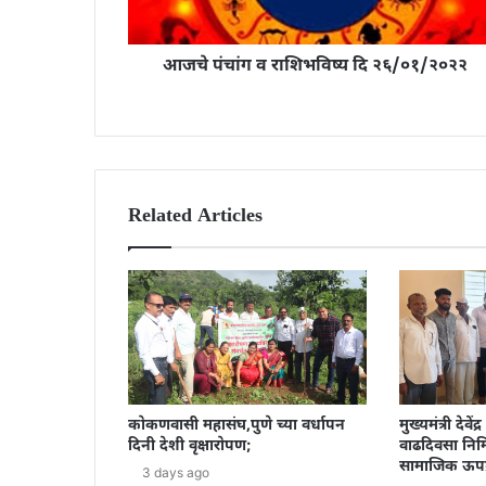
आजचे पंचांग व राशिभविष्य दि २६/०१/२०२२
Related Articles
कोकणवासी महासंघ,पुणे च्या वर्धापन
मुख्यमंत्री देवे
दिनी देशी वृक्षारोपण;
वाढदिवसा निमि
सामाजिक ऊपक
3 days ago