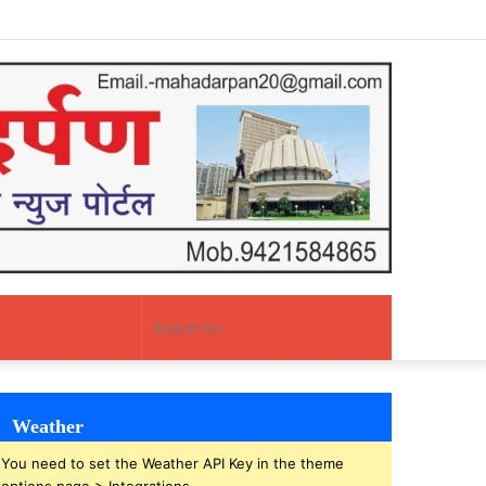
Facebook
Twitter
YouTube
Instagram
Log
Random
Sidebar
In
Article
Random
Search
Article
for
Weather
You need to set the Weather API Key in the theme
options page > Integrations.