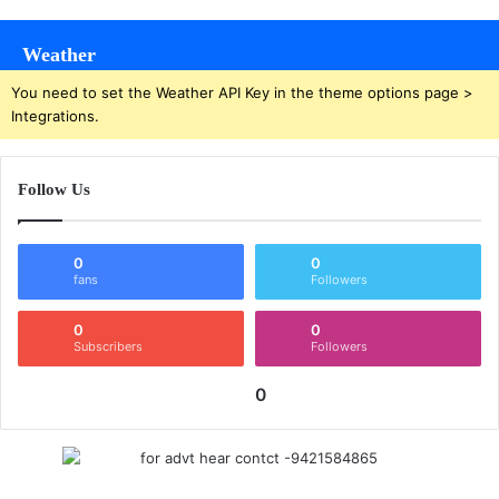
Weather
You need to set the Weather API Key in the theme options page >
Integrations.
Follow Us
0
0
fans
Followers
0
0
Subscribers
Followers
0