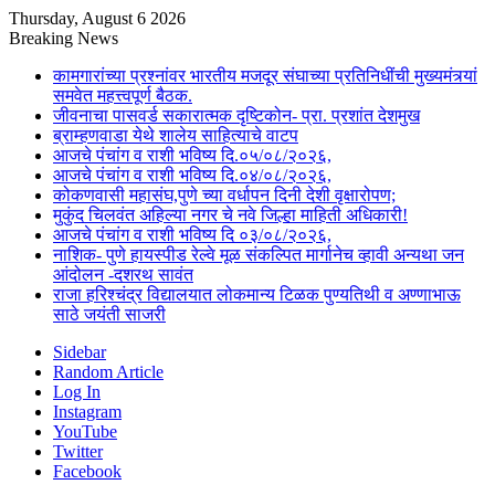
Thursday, August 6 2026
Breaking News
कामगारांच्या प्रश्नांवर भारतीय मजदूर संघाच्या प्रतिनिधींची मुख्यमंत्र्यां
समवेत महत्त्वपूर्ण बैठक.
जीवनाचा पासवर्ड सकारात्मक दृष्टिकोन- प्रा. प्रशांत देशमुख
ब्राम्हणवाडा येथे शालेय साहित्याचे वाटप
आजचे पंचांग व राशी भविष्य दि.०५/०८/२०२६,
आजचे पंचांग व राशी भविष्य दि.०४/०८/२०२६,
कोकणवासी महासंघ,पुणे च्या वर्धापन दिनी देशी वृक्षारोपण;
मुकुंद चिलवंत अहिल्या नगर चे नवे जिल्हा माहिती अधिकारी!
आजचे पंचांग व राशी भविष्य दि ०३/०८/२०२६,
नाशिक- पुणे हायस्पीड रेल्वे मूळ संकल्पित मार्गानेच व्हावी अन्यथा जन
आंदोलन -दशरथ सावंत
राजा हरिश्चंद्र विद्यालयात लोकमान्य टिळक पुण्यतिथी व अण्णाभाऊ
साठे जयंती साजरी
Sidebar
Random Article
Log In
Instagram
YouTube
Twitter
Facebook