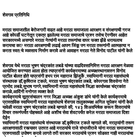
शेवगाव प्रतिनिधि
मराठा समाजातील बेरोजगारी वाढत आहे मराठा समाजाला आरक्षण व संरक्षणाची गरज
आहे कोपर्डी घटनेतून एकत्र झालेल्या मराठा समाजाचे प्रश्न तसेच ऐरणीवर आहेत
सरकारमध्ये असणारे मराठा नेत्यांनी मराठा तरूणांचा वापर फक्त झेंडे धरायलाच
करायचा का? मराठा आरक्षणाची लढाई आपण जिंकू पण मराठा तरूणांनी आत्महत्या न
करता स्वत:चे व्यवसाय निर्माण करावे असे आवाहन मराठा नेते विनोद पाटील यांनी केले
शेवगाव येथे मराठा भुषण चंद्रकांत लबडे यांच्या वाढदिवसानिमित्त मराठा आरक्षण मेळावा
आयोजित करण्यात आला होता त्याप्रसंगी कार्यक्रमाच्या अध्यक्षस्थानावरुन विनोद
पाटील बोलत होते याप्रसंगी हभप राम महाराज झिंजुर्के ,स्वाभिमानी मराठा महासंघाचे
संस्थापक डॉ,कृषिराज टकले, मराठा भुषण चंद्रकांत लबडे, कोपरगाव शिवसेना नेते
प्रमोद लबडे,सुभाष गागरे,स्वाभिमानी मराठा महासंघाचे जिल्हा कार्याध्यक्ष चंद्रकांत
कराळे,आदिंनी मनोगत व्यक्त केले
कार्यक्रमाचे सूत्रसंचालन नगर जिल्हा अध्यक्ष अंकुश डांभे यांनी केले कार्यक्रमाचे
प्रास्ताविक स्वाभिमानी मराठा महासंघाचे शेवगाव तालुकाध्यक्ष अनिल सुपेकर यांनी केले
यावेळी मराठा भुषण चंद्रकांत लबडे म्हणाले की, १४३ शिअवभिषेक करून शिवरायांचे
विचार तरूणंपर्यंत पोहचवले आहे अशीच सेवा शेवटपर्यंत करेल मराठा समाजाला दिशा
देईन
स्वाभिमानी मराठा महासंघाचे संस्थापक डॉ,कृषिराज टकले म्हणाले की, मराठ्यांनी तरूण
आरक्षणासाठी रस्त्यावर उतरत आहे मराठयांचे राजे संभाजीराजे यांना मराठा समाजाच्या
प्रश्नासाठी उपोषण करावे लागते तरी सरकार मराठयांचे प्रश्न सोडवत नाही मराठयांचा