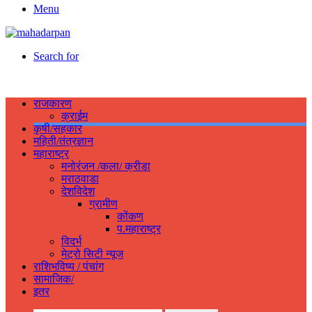
Menu
Search for
राजकारण
क्राईम
कृषी/सहकार
महिती/तंत्रज्ञान
महाराष्ट्र
मनोरंजन /कला/ क्रीडा
मराठवाडा
देशविदेश
ग्रामीण
कोंकण
प.महाराष्ट्र
विदर्भ
मेट्रो सिटी न्यूज
राशिभविष्य / पंचांग
सामाजिक/
इतर