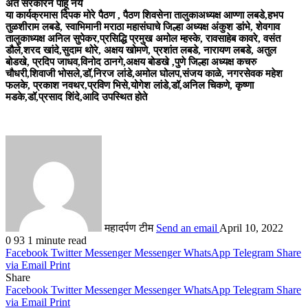
अंत सरकारने पाहू नये
या कार्यक्रमास दिपक मोरे पैठण , पैठण शिवसेना तालुकाअध्यक्ष आण्णा लबडे,हभप
तुळशीराम लबडे, स्वाभिमानी मराठा महासंघाचे जिल्हा अध्यक्ष अंकुश डांभे, शेवगाव
तालुकाध्यक्ष अनिल सुपेकर,प्रसिद्धि प्रमुख अमोल म्हस्के, रावसाहेब कावरे, वसंत
डौले,शरद खांदे,सुदाम थोरे, अक्षय खोमणे, प्रशांत लबडे, नारायण लबडे, अतुल
बोडखे, प्रदिप जाधव,विनोद ठानगे,अक्षय बोडखे ,पुणे जिल्हा अध्यक्ष कचरु
चौधरी,शिवाजी भोसले,डॉ,निरज लांडे,अमोल घोलप,संजय काळे, नगरसेवक महेश
फलके, प्रकाश नवथर,प्रविण भिसे,योगेश लांडे,डॉ,अनिल चिकणे, कृष्णा
मडके,डॉ,प्रसाद शिंदे,आदि उपस्थित होते
महादर्पण टीम
Send an email
April 10, 2022
0
93
1 minute read
Facebook
Twitter
Messenger
Messenger
WhatsApp
Telegram
Share
via Email
Print
Share
Facebook
Twitter
Messenger
Messenger
WhatsApp
Telegram
Share
via Email
Print