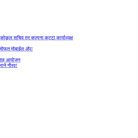
तलकोकूल सचिव तर कल्पना कट्टा कार्याध्यक्ष
यांना मोफत मोबाईल ॲप!
प्ताह आयोजन
राने गौरव!