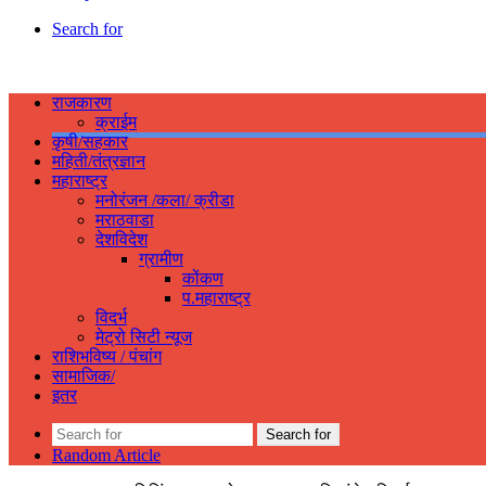
Search for
राजकारण
क्राईम
कृषी/सहकार
महिती/तंत्रज्ञान
महाराष्ट्र
मनोरंजन /कला/ क्रीडा
मराठवाडा
देशविदेश
ग्रामीण
कोंकण
प.महाराष्ट्र
विदर्भ
मेट्रो सिटी न्यूज
राशिभविष्य / पंचांग
सामाजिक/
इतर
Search for
Random Article