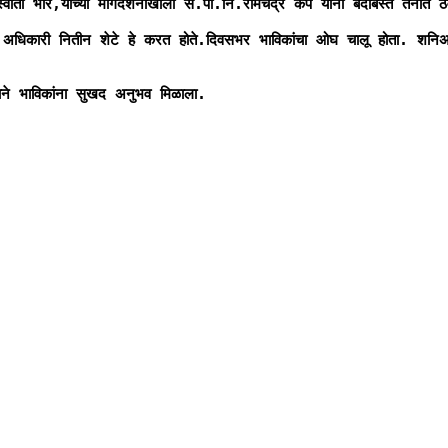
 भोर,यांच्या मार्गदर्शनाखाली स.पो.नि.रामचंद्र कर्पे यांनी बंदोबस्त तैनात ठेव
 अधिकारी नितीन शेटे हे करत होते.दिवसभर भाविकांचा ओघ चालू होता. शनिअमा
्याने भाविकांना सुखद अनुभव मिळाला.