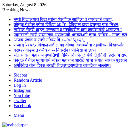
Saturday, August 8 2026
Breaking News
नेप्ती विद्यालयात विद्यार्थ्यांना शैक्षणिक साहित्य व गणवेशाचे वाटप,
कोतुळ येथील ज्येष्ठ विधिज्ञ अॅड. देविदास दादा देशमुख यांचे निधन;
नाशिक रोटरी कडून परसबाग व गच्चीवरील बाग कार्यशाळेचे आयोजन.”
पद्मशाली सखी संघम’च्या अध्यक्षपदी भाग्यलक्ष्मी तुम्मा, सचिव – ममता 
आजचे पंचांग व राशी भविष्य दि.०७/०८/२०२६,
राजा हरिश्चंद्र विद्यालयातील दहावीच्या विद्यार्थ्यांना दहावीच्या विद्यार्थ्
ब्राम्हणवाड्यात अवैध दारू विक्रीवर पोलिसांचा छापा
संत सावता महाराज पुण्यतिथी निमित्ताने कोतुळ येथे त्रिदिनी हरीनाम स
कोतुळ येथील मृदंगाचार्य संकेत महाराज आरोटे यांचा संगीत साधक पुरस्का
अमेरिकेत तीन दिवस मराठी चित्रपटसृष्टीचा जागतिक जल्लोष!
Sidebar
Random Article
Log In
Instagram
YouTube
Twitter
Facebook
Menu