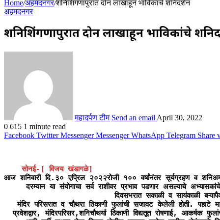
Home
/
अहमदनगर
/
शनिशिंगणापुरात दोन लाखाहून भाविकांचे शनिदर्शन
अहमदनगर
शनिशिंगणापुरात दोन लाखाहून भाविकांचे शनिद
महादर्पण टीम
Send an email
April 30, 2022
0
615
1 minute read
Facebook
Twitter
Messenger
Messenger
WhatsApp
Telegram
Share 
सोनई-[ विजय खंडागळे]
आज शनिवारी दि.३० एप्रिल २०२२रोजी १०० वर्षांनंतर सूर्यग्रहण व शनिअमाव
     दरम्यान या संयोगाचा सर्व राशीवर प्रभाव पडणार असल्याचे अभ्यासकां
                         दिवसभरात सकाळी व सायंकाळी बऱ्यापैकी गर्दी
   मंदिर परिसरात व चौथरा ठिकाणी फुलांची सजावट केलेली होती. पहाटे माजी
  प्रवेशद्वार, मंदिरपरिसर,शनिचौथर्या ठिकाणी विद्यतूत रोषणाई, आकर्षक फु