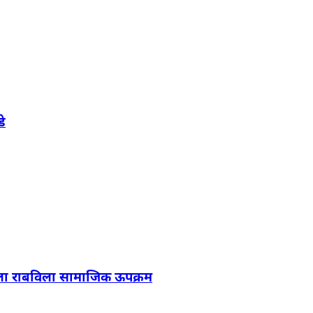
े
टपूरला राबविला सामाजिक ऊपक्रम