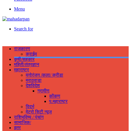
Menu
Search for
राजकारण
क्राईम
कृषी/सहकार
महिती/तंत्रज्ञान
महाराष्ट्र
मनोरंजन /कला/ क्रीडा
मराठवाडा
देशविदेश
ग्रामीण
कोंकण
प.महाराष्ट्र
विदर्भ
मेट्रो सिटी न्यूज
राशिभविष्य / पंचांग
सामाजिक/
इतर