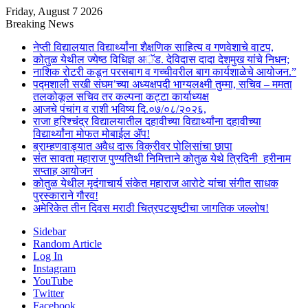
Friday, August 7 2026
Breaking News
नेप्ती विद्यालयात विद्यार्थ्यांना शैक्षणिक साहित्य व गणवेशाचे वाटप,
कोतुळ येथील ज्येष्ठ विधिज्ञ अॅड. देविदास दादा देशमुख यांचे निधन;
नाशिक रोटरी कडून परसबाग व गच्चीवरील बाग कार्यशाळेचे आयोजन.”
पद्मशाली सखी संघम’च्या अध्यक्षपदी भाग्यलक्ष्मी तुम्मा, सचिव – ममता
तलकोकूल सचिव तर कल्पना कट्टा कार्याध्यक्ष
आजचे पंचांग व राशी भविष्य दि.०७/०८/२०२६,
राजा हरिश्चंद्र विद्यालयातील दहावीच्या विद्यार्थ्यांना दहावीच्या
विद्यार्थ्यांना मोफत मोबाईल ॲप!
ब्राम्हणवाड्यात अवैध दारू विक्रीवर पोलिसांचा छापा
संत सावता महाराज पुण्यतिथी निमित्ताने कोतुळ येथे त्रिदिनी हरीनाम
सप्ताह आयोजन
कोतुळ येथील मृदंगाचार्य संकेत महाराज आरोटे यांचा संगीत साधक
पुरस्काराने गौरव!
अमेरिकेत तीन दिवस मराठी चित्रपटसृष्टीचा जागतिक जल्लोष!
Sidebar
Random Article
Log In
Instagram
YouTube
Twitter
Facebook