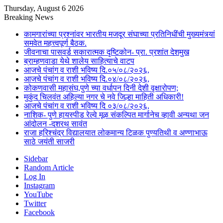
Thursday, August 6 2026
Breaking News
कामगारांच्या प्रश्नांवर भारतीय मजदूर संघाच्या प्रतिनिधींची मुख्यमंत्र्यां
समवेत महत्त्वपूर्ण बैठक.
जीवनाचा पासवर्ड सकारात्मक दृष्टिकोन- प्रा. प्रशांत देशमुख
ब्राम्हणवाडा येथे शालेय साहित्याचे वाटप
आजचे पंचांग व राशी भविष्य दि.०५/०८/२०२६,
आजचे पंचांग व राशी भविष्य दि.०४/०८/२०२६,
कोकणवासी महासंघ,पुणे च्या वर्धापन दिनी देशी वृक्षारोपण;
मुकुंद चिलवंत अहिल्या नगर चे नवे जिल्हा माहिती अधिकारी!
आजचे पंचांग व राशी भविष्य दि ०३/०८/२०२६,
नाशिक- पुणे हायस्पीड रेल्वे मूळ संकल्पित मार्गानेच व्हावी अन्यथा जन
आंदोलन -दशरथ सावंत
राजा हरिश्चंद्र विद्यालयात लोकमान्य टिळक पुण्यतिथी व अण्णाभाऊ
साठे जयंती साजरी
Sidebar
Random Article
Log In
Instagram
YouTube
Twitter
Facebook