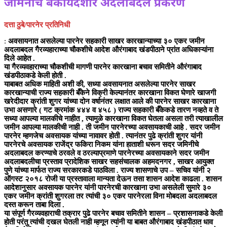
जमिनीचे बेकायदेशीर अदलाबदल प्रकरण
दत्ता ठुबे/पारनेर प्रतिनिधी
:
अवसायनात असलेल्या पारनेर सहकारी साखर कारखान्याच्या ३० एकर जमीन
अदलाबदल गैरव्यहाराच्या चौकशीचे आदेश औरंगाबाद खंडपीठाने प्रांत अधिकाऱ्यांना
दिले आहेत .
या गैरव्यवहाराच्या चौकशीची मागणी पारनेर कारखाना बचाव समितीने औरंगाबाद
खंडपीठाकडे केली होती .
याबाबत अधिक माहिती अशी की, सध्या अवसायनात असलेल्या पारनेर साखर
कारखान्याची राज्य सहकारी बँकेने विक्री केल्यानंतर कारखाना विकत घेणारे खाजगी
खरेदीदार क्रांती शुगर यांच्या दोन वर्षानंतर लक्षात आले की पारनेर साखर कारखाना
उभा असणारे ( गट क्रमांक ४४४ व ४५८ ) राज्य सहकारी बँकेकडे तारण नव्हते व ते
सध्या आपल्या मालकीचे नाहीत , त्यामुळे कारखाना विकत घेतला असला तरी त्याखालील
जमीन आपल्या मालकीची नाही . ती जमीन पारनेरच्या अवसायकाची आहे . सदर जमीन
पारनेर म्हणजेच अवसायक यांच्या नावावर होती . त्यानंतर पुढे क्रांती शुगर यांनी
पारनेरचे अवसायक राजेंद्र फकिरा निकम यांना हाताशी धरून सदर जमिनीचे
अदलाबदल करण्याचे ठरवले व ठरल्याप्रमाणे पारनेरच्या अवसायकाने सदर जमीन
अदलाबदलीचा प्रस्ताव प्रादेशिक साखर सहसंचालक अहमदनगर , साखर आयुक्त
पुणे यांच्या मार्फत राज्य सरकारकडे पाठविला . राज्य शासणाचे उप – सचिव यांनी २
ऑगस्ट २०१८ रोजी या प्रस्तावाला मान्यता देऊन तसा शासन आदेश काढला . शासन
आदेशानुसार अवसायक पारनेर यांनी पारनेरची कारखाना उभा असलेली सुमारे ३०
एकर जमीन क्रांती शुगरला तर त्यांची ३० एकर पारनेरला विना मोबदला अदलाबदल
दस्त करून ताबा दिला .
या संपूर्ण गैरव्यवहाराची तक्रार पुढे पारनेर बचाव समितीने शासन – प्रशासनाकडे केली
होती परंतु त्यांची दखल घेतली नाही म्हणून त्यांनी या बाबत औरंगाबाद खंडपीठात धाव