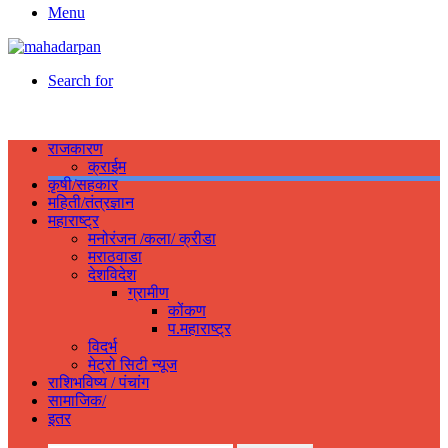
Menu
Search for
राजकारण
क्राईम
कृषी/सहकार
महिती/तंत्रज्ञान
महाराष्ट्र
मनोरंजन /कला/ क्रीडा
मराठवाडा
देशविदेश
ग्रामीण
कोंकण
प.महाराष्ट्र
विदर्भ
मेट्रो सिटी न्यूज
राशिभविष्य / पंचांग
सामाजिक/
इतर