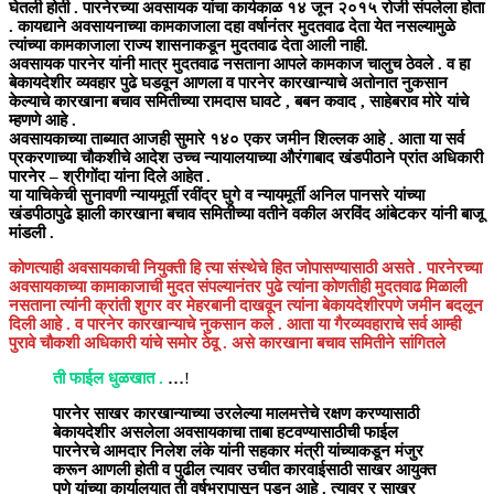
घेतली होती . पारनेरच्या अवसायक यांचा कार्यकाळ १४ जून २०१५ रोजी संपलेला होता
. कायद्याने अवसायनाच्या कामकाजाला दहा वर्षानंतर मुदतवाढ देता येत नसल्यामुळे
त्यांच्या कामकाजाला राज्य शासनाकडून मुदतवाढ देता आली नाही.
अवसायक पारनेर यांनी मात्र मुदतवाढ नसताना आपले कामकाज चालुच ठेवले . व हा
बेकायदेशीर व्यवहार पुढे घडवून आणला व पारनेर कारखान्याचे अतोनात नुकसान
केल्याचे कारखाना बचाव समितीच्या रामदास घावटे , बबन कवाद , साहेबराव मोरे यांचे
म्हणणे आहे .
अवसायकाच्या ताब्यात आजही सुमारे १४० एकर जमीन शिल्लक आहे . आता या सर्व
प्रकरणाच्या चौकशीचे आदेश उच्च न्यायालयाच्या औरंगाबाद खंडपीठाने प्रांत अधिकारी
पारनेर – श्रीगोंदा यांना दिले आहेत .
या याचिकेची सुनावणी न्यायमूर्ती रवींद्र घुगे व न्यायमूर्ती अनिल पानसरे यांच्या
खंडपीठापुढे झाली कारखाना बचाव समितीच्या वतीने वकील अरविंद आंबेटकर यांनी बाजू
मांडली .
कोणत्याही अवसायकाची नियुक्ती हि त्या संस्थेचे हित जोपासण्यासाठी असते . पारनेरच्या
अवसायकाच्या कामाकाजाची मुदत संपल्यानंतर पुढे त्यांना कोणतीही मुदतवाढ मिळाली
नसताना त्यांनी क्रांती शुगर वर मेहरबानी दाखवून त्यांना बेकायदेशीरपणे जमीन बदलून
दिली आहे . व पारनेर कारखान्याचे नुकसान कले . आता या गैरव्यवहाराचे सर्व आम्ही
पुरावे चौकशी अधिकारी यांचे समोर ठेवू . असे कारखाना बचाव समितीने सांगितले
ती
फाईल धुळखात .
…
!
पारनेर साखर कारखान्याच्या उरलेल्या मालमत्तेचे रक्षण करण्यासाठी
बेकायदेशीर असलेला अवसायकाचा ताबा हटवण्यासाठीची फाईल
पारनेरचे आमदार निलेश लंके यांनी सहकार मंत्री यांच्‍याकडून मंजुर
करून आणली होती व पुढील त्यावर उचीत कारवाईसाठी साखर आयुक्त
पुणे यांच्या कार्यालयात ती वर्षभरापासून पडून आहे . त्यावर र साखर