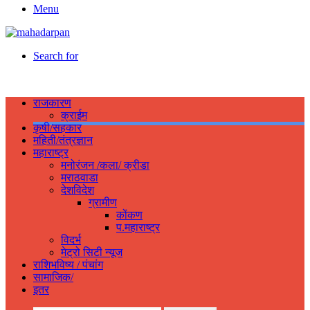
Menu
Search for
राजकारण
क्राईम
कृषी/सहकार
महिती/तंत्रज्ञान
महाराष्ट्र
मनोरंजन /कला/ क्रीडा
मराठवाडा
देशविदेश
ग्रामीण
कोंकण
प.महाराष्ट्र
विदर्भ
मेट्रो सिटी न्यूज
राशिभविष्य / पंचांग
सामाजिक/
इतर