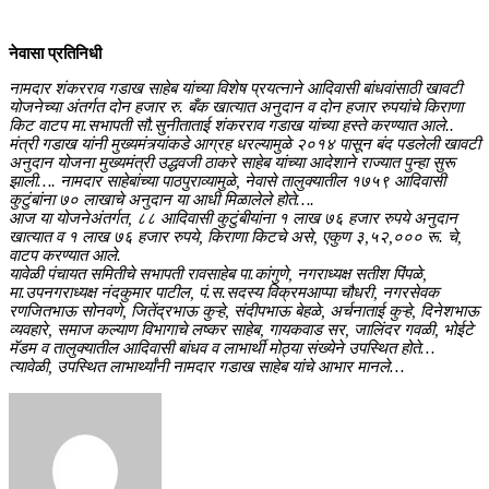
नेवासा प्रतिनिधी
नामदार शंकरराव गडाख साहेब यांच्या विशेष प्रयत्नाने आदिवासी बांधवांसाठी खावटी
योजनेच्या अंतर्गत दोन हजार रु. बँक खात्यात अनुदान व दोन हजार रुपयांचे किराणा
किट वाटप मा.सभापती सौ.सुनीताताई शंकरराव गडाख यांच्या हस्ते करण्यात आले..
मंत्री गडाख यांनी मुख्यमंत्र्यांकडे आग्रह धरल्यामुळे २०१४ पासून बंद पडलेली खावटी
अनुदान योजना मुख्यमंत्री उद्धवजी ठाकरे साहेब यांच्या आदेशाने राज्यात पुन्हा सुरू
झाली…. नामदार साहेबांच्या पाठपुराव्यामुळे, नेवासे तालुक्यातील १७५९ आदिवासी
कुटुंबांना ७० लाखाचे अनुदान या आधी मिळालेले होते….
आज या योजनेअंतर्गत, ८८ आदिवासी कुटुंबीयांना १ लाख ७६ हजार रुपये अनुदान
खात्यात व १ लाख ७६ हजार रुपये, किराणा किटचे असे, एकुण ३,५२,००० रू. चे,
वाटप करण्यात आले.
यावेळी पंचायत समितीचे सभापती रावसाहेब पा.कांगुणे, नगराध्यक्ष सतीश पिंपळे,
मा.उपनगराध्यक्ष नंदकुमार पाटील, पं.स.सदस्य विक्रमआप्पा चौधरी, नगरसेवक
रणजितभाऊ सोनवणे, जितेंद्रभाऊ कुऱ्हे, संदीपभाऊ बेहळे, अर्चनाताई कुऱ्हे, दिनेशभाऊ
व्यवहारे, समाज कल्याण विभागाचे लष्कर साहेब, गायकवाड सर, जालिंदर गवळी, भोईटे
मॅडम व तालुक्यातील आदिवासी बांधव व लाभार्थी मोठ्या संख्येने उपस्थित होते…
त्यावेळी, उपस्थित लाभार्थ्यांनी नामदार गडाख साहेब यांचे आभार मानले…