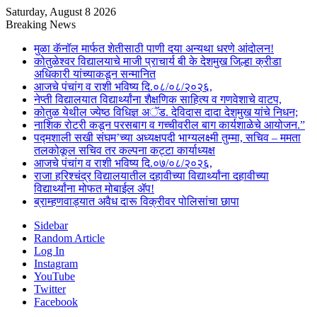
Saturday, August 8 2026
Breaking News
मुळा कॅनॉल मार्फत शेतीसाठी पाणी दया अन्यथा धरणे आंदोलन!
कोतुळेश्वर विद्यालयाचे माजी प्राचार्य बी के देशमुख जिल्हा क्रीडा
अधिकारी यांच्याकडून सन्मानित
आजचे पंचांग व राशी भविष्य दि.०८/०८/२०२६,
नेप्ती विद्यालयात विद्यार्थ्यांना शैक्षणिक साहित्य व गणवेशाचे वाटप,
कोतुळ येथील ज्येष्ठ विधिज्ञ अॅड. देविदास दादा देशमुख यांचे निधन;
नाशिक रोटरी कडून परसबाग व गच्चीवरील बाग कार्यशाळेचे आयोजन.”
पद्मशाली सखी संघम’च्या अध्यक्षपदी भाग्यलक्ष्मी तुम्मा, सचिव – ममता
तलकोकूल सचिव तर कल्पना कट्टा कार्याध्यक्ष
आजचे पंचांग व राशी भविष्य दि.०७/०८/२०२६,
राजा हरिश्चंद्र विद्यालयातील दहावीच्या विद्यार्थ्यांना दहावीच्या
विद्यार्थ्यांना मोफत मोबाईल ॲप!
ब्राम्हणवाड्यात अवैध दारू विक्रीवर पोलिसांचा छापा
Sidebar
Random Article
Log In
Instagram
YouTube
Twitter
Facebook