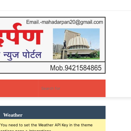
Facebook
Twitter
YouTube
Instagram
Log
Random
Sidebar
In
Article
Random
Search
Article
for
Weather
You need to set the Weather API Key in the theme
options page > Integrations.