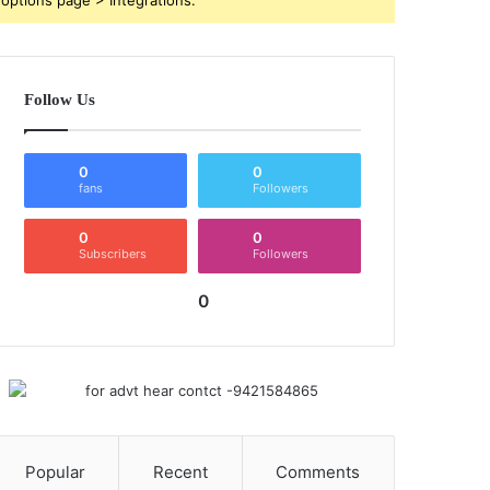
Follow Us
0
0
fans
Followers
0
0
Subscribers
Followers
0
Popular
Recent
Comments