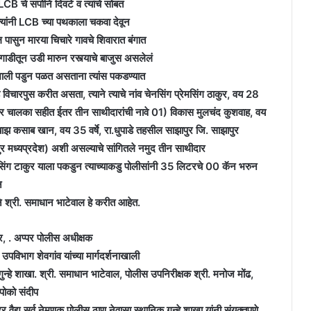
LCB चे सपोनि दिवटे व त्यांचे सोबत
त्यांनी LCB च्या पथकाला चकवा देवून
ल पासुन मारया चिचारे गावचे शिवारात बंगात
गाडीतून उडी मारुन रस्त्याचे बाजुस असलेलं
ाली पडुन पळत असताना त्यांस पकडण्यात
 विचारपुस करीत असता, त्याने त्याचे नांव चेनसिंग प्रेमसिंग ठाकुर, वय 28
फ्ट कार चालका सहीत ईतर तीन साथीदारांची नावे 01) विकास मुलचंद कुशवाह, वय
ंबाझ कसाब खान, वय 35 वर्षे, रा.धुपाडे तहसील साझापुर जि. साझापुर
ुर मध्यप्रदेश) अशी असल्याचे सांगितले नमुद तीन साथीदार
ेमसिंग टाकुर याला पकडुन त्याच्याकडु पोलीसांनी 35 लिटरचे 00 कॅन भरुन
न
पनि श्री. समाधान भाटेवाल हे करीत आहेत.
 . अप्पर पोलीस अधीक्षक
उपविभाग शेवगांव यांच्या मार्गदर्शनाखाली
गुन्हे शाखा. श्री. समाधान भाटेवाल, पोलीस उपनिरीक्षक श्री. मनोज मोंढ,
पोको संदीप
्र वैद्य सर्व नेमणूक पोलीस ठाण नेवासा स्थानिक गुन्हे शाखा यांनी संयुक्तपणे