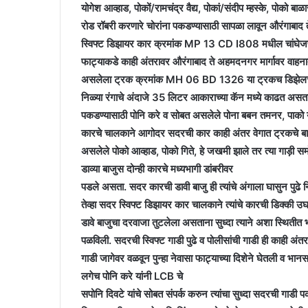
योगेश आव्हाड, पोकों/रामचंद्र वैद्य, पोकां/संदीप म्हस्के, पोक
रोड रॉबरी करणारे चोरांना पकडण्यासाठी सापळा लावून औरंगाबाद
स्विफ्ट डिझायर कार क्रमांक MP 13 CD I808 मधील चांघेजण त्र
फाट्याकडे काही अंतरावर औरंगाबाद ते अहमदनगर मार्गावर वाहनात
असलेला ट्रक क्रमांक MH 06 BD 1326 या ट्रकच डिझेलच्या ट
निळ्या रंगाचे अंदाजे 35 लिटर आकाराच्या कॅन मध्ये काढत असतान
पकडण्यासाठी पोनि करे व सोबत असलेले पोना बबन तमनर, पाको य
कारचे चालकाने आगोदर सदरची कार काही अंतर वेगात ट्रकचे बाजु
असलेले पोको आव्हाड, पोको गिते, हे जखमी झाले तर त्या गाड़ी स
डाव्या बाजुस दोन्ही कारचे मध्यभागी डांबरीवर
पडले असता. सदर कारची डावी बाजु ही त्यांचे अंगाला घासुन पुढे 
तेव्हा सदर स्विफ्ट डिझायर कार चालकाने त्यांचे कारची डिक्की 
डावे बाजुचा दरवाजा तुटलेला असताना सुध्दा त्याने अशा स्थितीत 
पळविली. सदरची स्विफ्ट गाडी पुढे व पोलीसांची गाडी ही काही अ
गाडी जागेवर वळवून पुन्हा नेवासा फाट्याच्या दिशेने घेतली व भान
लगेच पोनि करे यांनी LCB चे
सपोनि दिवटे यांचे सोबत संपर्क करुन त्यांचा सुध्दा सदरची गाडी 