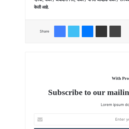
केली आहे.
Facebook
Twitter
Messenger
Share via Email
Print
Share
With Pro
Subscribe to our mailin
Lorem ipsum dol
Enter
your
Email