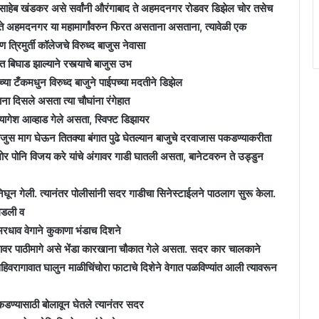
ो बाळासाहेब खंडकर असे सर्वांनी औरंगाबाद ते अहमदनगर रोडवर डिझेल चोर तसेच
 ते अहमदनगर या महामार्गांवरुन फिरत असताना असताना, त्यावेळी एक
िमुर्ती कॉलेजचे विरुध्द बाजुस नेवासा
 बिघाड झाल्याने रस्त्याचे बाजुस उभ
ँकमधुन विरुध्द बाजुने पाईपच्या मदतीने डिझेल
ा दिसले असता त्या चौघांना रंगेहात
ागेश आव्हाड गेले असता, स्विफ्ट डिझायर
स माग घेऊन तितक्या बंगात पुढे घेतल्यान बाजुचे दरवाजास पकडण्याकरीता
मोर पोनि विजय करे यांचे अंगावर गाडी घातली असता, बानेटवरुन ते उड्डुन
निघून गेली. त्यानंतर पोलीसांनी सदर गाडीचा सिनेस्टाईलने पाठलाग सुरू केला.
उघडली व
भरधाव वेगाने कुकाणा भंडाच दिशने
ंतरावर पाठीमागे असे भेंडा कारखाना चौकात गेले असता. सदर कार चालकाने
सहिवरागावात घालुन माळीचिंचोरा फाटाचे दिशेने वेगात पळविण्यांत आली त्यावरून
पकडण्यासाठी बोलावून घेतले त्यानंतर सदर