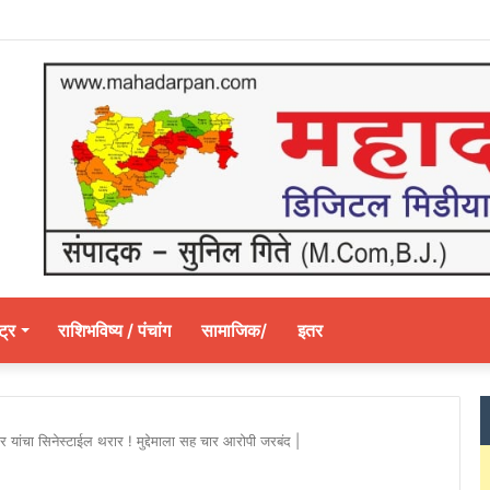
ट्र
राशिभविष्य / पंचांग
सामाजिक/
इतर
ांचा सिनेस्टाईल थरार ! मुद्देमाला सह चार आरोपी जरबंद |