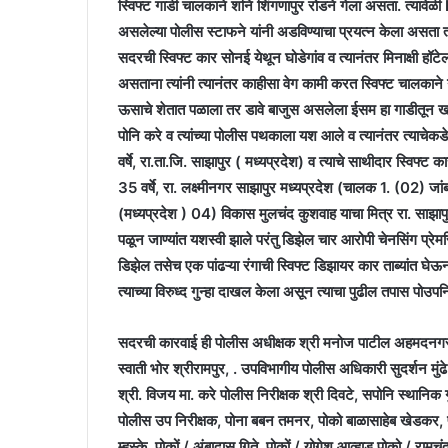
स्विफ्ट गाडी चालकाने शनि शिंगणापुर रोडने गेला असता. त्यावेळी 
असलेल्या पोलीस स्टाफने यांनी अडविण्याचा प्रयत्न केला असता 
सदरची स्विफ्ट कार सोनई येथून घोडेगांव व त्यानंतर मिनाक्षी हॉटे
असताना त्यांनी त्यानंतर काहीसा वेग कामी करत स्विफ्ट चालकाने 
ऊसाचे शेतात पळाला तर डावे बाजुस असलेला ईसम हा गाडीतून ख
पोनि करे व त्यांच्या पोलीस पथकाला यश आले व त्यानंतर त्याचेकडे
वर्षे, रा.ता.जि. साझापुर ( मध्यप्रदेश) व त्याचे साथीदार स्वि
35 वर्षे, रा. लक्ष्मीनगर साझापुर मध्यप्रदेश (चालक 1. (02) जा
(मध्यप्रदेश ) 04) विकास मुलचंद कुशवाह याचा मित्र रा. साझाप
पळून जाण्यांत यशस्वी झाले परंतु डिझेल चार आरोपी चेनसिंग प्र
डिझेल तसेच एक पांढऱ्या रंगाची स्विफ्ट डिझायर कार ताब्यांत घेऊ
त्याच्या विरुध्द गुन्हा दाखल केला असून त्याचा पुढील तपास पोउ
सदरची कारवाई ही पोलीस अधीक्षक श्री मनोज पाटील अहमदनगर,
स्वाती भोर श्रीरामपुर, . उपविभागीय पोलीस अधिकारी सुदर्शन मुंढे 
श्री. विजय मा. करे पोलीस निरीक्षक श्री दिवटे, सपोनि स्थानिक 
पोलीस उप निरीक्षक, पोना बबन तमनर, पोको बाळासाहेब खेडकर, 
म्हस्के, पोकों / अंबादास गिते, पोकों / योगेश आव्हाड पोको / रामचंद