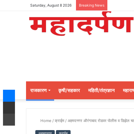
Saturday, August 8 2026
Breaking News
Messenger
राजकारण
कृषी/सहकार
महिती/तंत्रज्ञान
महाराष्
Share via Email
Print
Home
/
क्राईम
/
अहमदनगर औरंगाबाद रोडवर पोलीस व डिझेल चार य
अहमदनगर
क्राईम