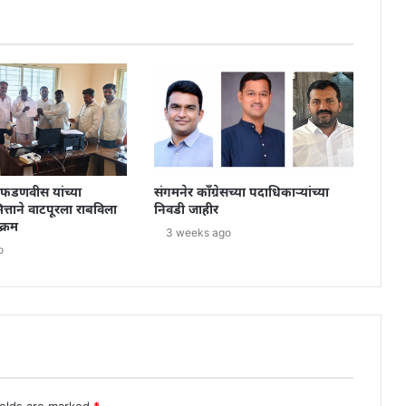
ंद्र फडणवीस यांच्या
संगमनेर काँग्रेसच्या पदाधिकाऱ्यांच्या
त्ताने वाटपूरला राबविला
निवडी जाहीर
्रम
3 weeks ago
o
ields are marked
*