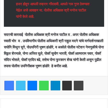
हजर होवुन आपली तक्रार नोंदवावी. आपले नाव गुप्त ठेवण्यात
येईल असे आवाहन मा. पोलीस अधिक्षक श्री मनोज पाटील
यांनी केले आहे.
सदरची कारवाई पोलीस अधिक्षक श्री मनोज पाटील व . अपर पोलीस अधिक्षक
स्वाती भोर व . उपविभागीय पोलीस अधिकारी श्री राहुल मदने यांचे मार्गदर्शनाखाली
सपोनि मिथुन घुगे, पोउपनिरी भुषण हांडोरे, व अकोले पोलीस स्टेशन नेमणुकीचे पोना
विठ्ठल शेरमाळे, पोना अजित घुले, पोकॉ सुयोग भारती, पोकॉ आत्माराम पवार, पोकॉ
संदिप भोसले, पोकॉ प्रदिप बढे, तसेच पोना फुरकान शेख यांनी केली असुन पुढील
तपास पोलीस उपनिरीक्षक भुषण हांडोरे हे करीत आहे.
Facebook
Twitter
Messenger
WhatsApp
Telegram
Share via Email
Print