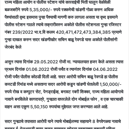
राज्य महिला आयोग व पोलीस स्टेशन यांचे कारवाईची भिती घालुन वेळोवेळी
बळजबरीने रुपये 5,35,000/- रुपये रक्कमेची खंडणी गोळा करुन अधिक
पैश्यांसाठी वृध्द इसमास पुन्हा पैश्याची मागणी करु लागला असता या वृध्द इसमाने
पोलीस स्टेशन गाठले त्याचे तक्रारीवरुन अकोले पोलीस स्टेशनला गुन्हा रजिस्टर
नंबर 239/2022 भा.द.वि कलम 420,471,472,473,384,385 प्रमाणे
गुन्हा दाखल करुन सदर खंडणीखोर सचिन बाळु रेवगडे यास अकोले पोलीसांनी
जेरबंद केले
असुन त्यास दिनांक 29.05.2022 रोजी मा. न्यायालयात हजर केले असता त्यास
प्रथम दिनांक 01.06.2022 रोजी पर्यंत व त्यानंतर दिनांक 04.06.2022
रोजी पर्यंत पोलीस कोठडी दिली आहे. सदर आरोपी सचिन बाळु रेवगडे हा पोलीस
कस्टडी रिमांड मध्ये असताना सदर आरोपी कडुन खंडणी घेतलेली 1,50,000/-
रुपये रोख व कम्पुटर सेट, पेनड्राईव्ह, बनावट रबरी शिक्का, राज्य महिला आयोगाचे
नावाने बनविलेले कागदपत्रे, गुन्ह्यात वापरलेले दोन मोबाईल फोन , व एक चारचाकी
वाहन असा एकुण 5,50,150 रुपयांचा मुद्देमाल जप्त करण्यात आले आहे.
सदर गुन्ह्याचे तपासात आरोपी याने त्याचे मोबाईलच्या सहायाने 8 वेगवेगळ्या नावाचे
बनावट ई-मेलआयडी तयार करुन त्यावरुन खोट्या स्वरुपाच्या तक्रारी महिला