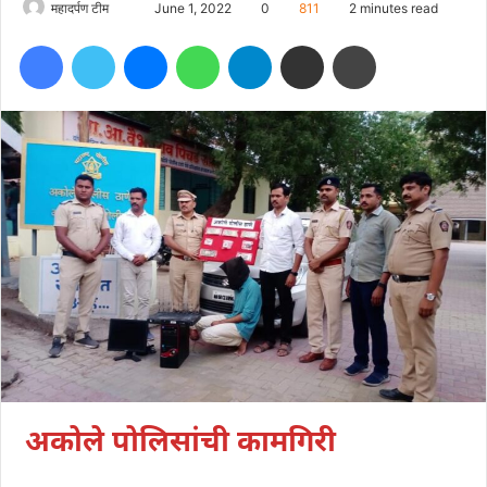
Send
महादर्पण टीम
June 1, 2022
0
811
2 minutes read
an
Facebook
Twitter
Messenger
WhatsApp
Telegram
Share via Email
Print
email
अकोले पोलिसांची कामगिरी